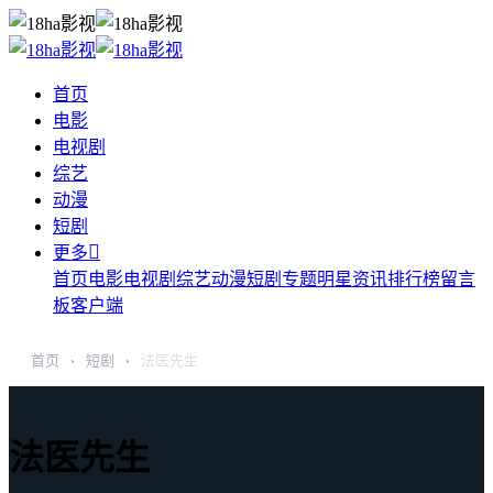
首页
电影
电视剧
综艺
动漫
短剧

更多
首页
电影
电视剧
综艺
动漫
短剧
专题
明星
资讯
排行榜
留言
板
客户端
首页
短剧
法医先生
›
›
法医先生