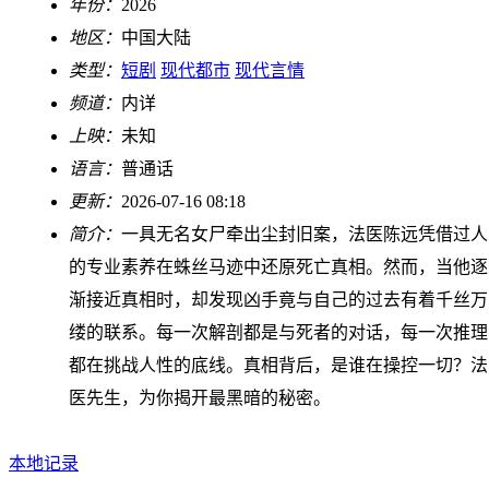
年份：
2026
地区：
中国大陆
类型：
短剧
现代都市
现代言情
频道：
内详
上映：
未知
语言：
普通话
更新：
2026-07-16 08:18
简介：
一具无名女尸牵出尘封旧案，法医陈远凭借过人
的专业素养在蛛丝马迹中还原死亡真相。然而，当他逐
渐接近真相时，却发现凶手竟与自己的过去有着千丝万
缕的联系。每一次解剖都是与死者的对话，每一次推理
都在挑战人性的底线。真相背后，是谁在操控一切？法
医先生，为你揭开最黑暗的秘密。
本地记录