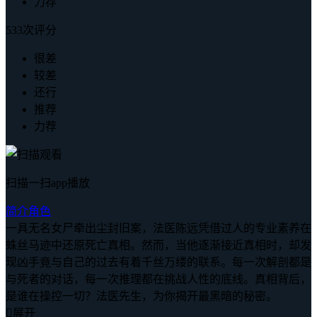
力荐
533次评分
很差
较差
还行
推荐
力荐
扫描一扫app播放
简介
角色
一具无名女尸牵出尘封旧案，法医陈远凭借过人的专业素养在
蛛丝马迹中还原死亡真相。然而，当他逐渐接近真相时，却发
现凶手竟与自己的过去有着千丝万缕的联系。每一次解剖都是
与死者的对话，每一次推理都在挑战人性的底线。真相背后，
是谁在操控一切？法医先生，为你揭开最黑暗的秘密。

展开