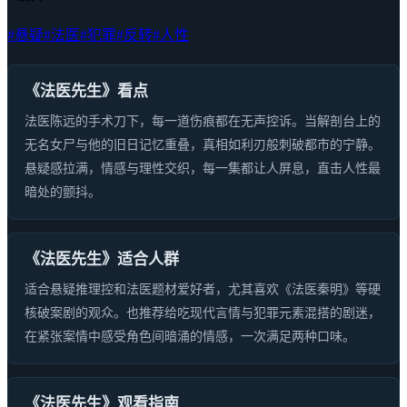
#悬疑
#法医
#犯罪
#反转
#人性
《法医先生》看点
法医陈远的手术刀下，每一道伤痕都在无声控诉。当解剖台上的
无名女尸与他的旧日记忆重叠，真相如利刃般刺破都市的宁静。
悬疑感拉满，情感与理性交织，每一集都让人屏息，直击人性最
暗处的颤抖。
《法医先生》适合人群
适合悬疑推理控和法医题材爱好者，尤其喜欢《法医秦明》等硬
核破案剧的观众。也推荐给吃现代言情与犯罪元素混搭的剧迷，
在紧张案情中感受角色间暗涌的情感，一次满足两种口味。
《法医先生》观看指南