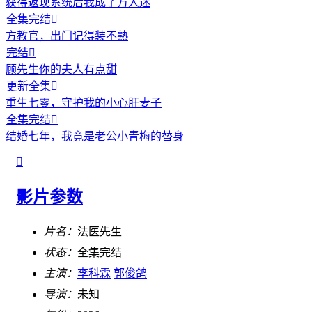
获得返现系统后我成了万人迷
全集完结

方教官，出门记得装不熟
完结

顾先生你的夫人有点甜
更新全集

重生七零，守护我的小心肝妻子
全集完结

结婚七年，我竟是老公小青梅的替身

影片参数
片名：
法医先生
状态：
全集完结
主演：
李科霖
郭俊鸽
导演：
未知