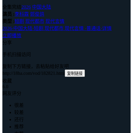
全集完结
2026
中国大陆
演员 :
李科霖
郭俊鸽
类型 :
短剧
现代都市
现代言情
2026
·
中国大陆
·
短剧 现代都市 现代言情
·
普通话
·
详情
立即播放
分享
手机扫描访问
复制下方链接，去粘贴给好友吧
http://18ha.com/vod/182821.html
复制链接
收藏
6.0
网友评分
很差
较差
还行
推荐