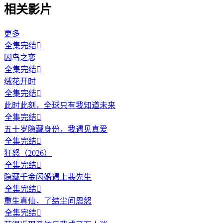
相关影片
更多
全集完结

囚鸟之恋
全集完结

绒花开时
全集完结

此时此刻，全球只有我知道未来
全集完结

五十岁隐藏身份，我遇见真爱
全集完结

狂怒（2026）
全集完结

隐藏千金闪婚遇上裴先生
全集完结

重生真仙，了结尘间恩怨
全集完结
