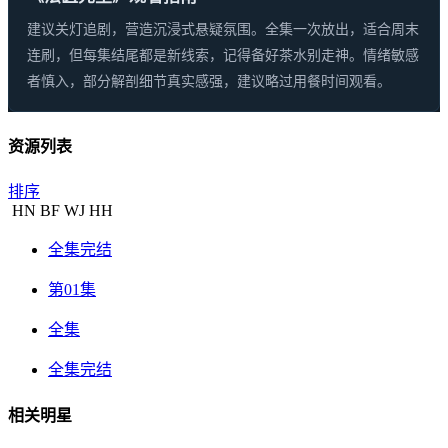
建议关灯追剧，营造沉浸式悬疑氛围。全集一次放出，适合周末
连刷，但每集结尾都是新线索，记得备好茶水别走神。情绪敏感
者慎入，部分解剖细节真实感强，建议略过用餐时间观看。
资源列表
排序
HN
BF
WJ
HH
全集完结
第01集
全集
全集完结
相关明星