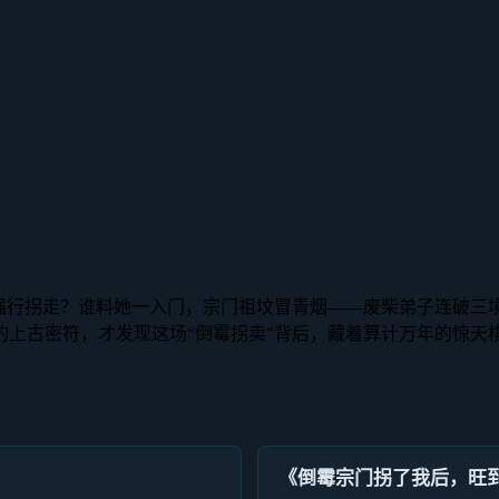
门强行拐走？谁料她一入门，宗门祖坟冒青烟——废柴弟子连破三
上古密符，才发现这场“倒霉拐卖”背后，藏着算计万年的惊天
《倒霉宗门拐了我后，旺