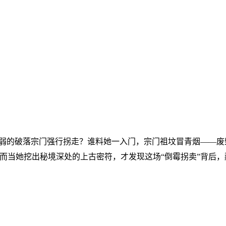
最弱的破落宗门强行拐走？谁料她一入门，宗门祖坟冒青烟——
而当她挖出秘境深处的上古密符，才发现这场“倒霉拐卖”背后