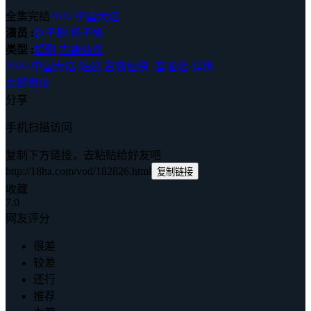
全集完结
2026
中国大陆
演员 :
赵子麒
杨子愉
类型 :
短剧
古装仙侠
2026
·
中国大陆
·
短剧 古装仙侠
·
普通话
·
详情
立即播放
分享
手机扫描访问
复制下方链接，去粘贴给好友吧
http://18ha.com/vod/182826.html
复制链接
收藏
7.0
网友评分
很差
较差
还行
推荐