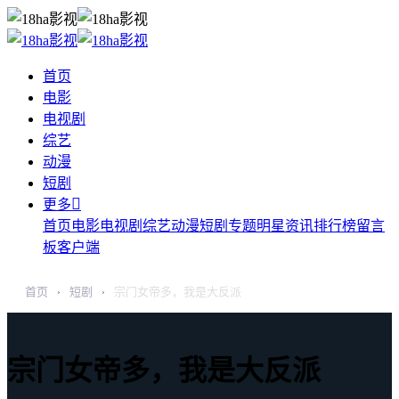
首页
电影
电视剧
综艺
动漫
短剧

更多
首页
电影
电视剧
综艺
动漫
短剧
专题
明星
资讯
排行榜
留言
板
客户端
首页
短剧
宗门女帝多，我是大反派
›
›
宗门女帝多，我是大反派