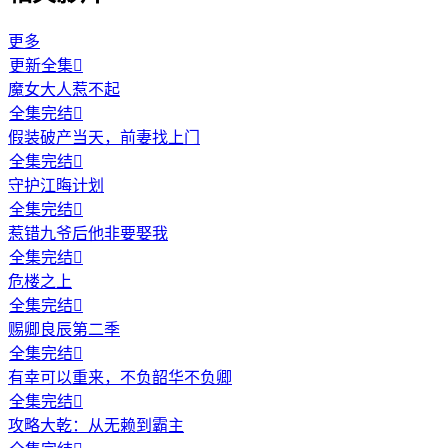
更多
更新全集

魔女大人惹不起
全集完结

假装破产当天，前妻找上门
全集完结

守护江晦计划
全集完结

惹错九爷后他非要娶我
全集完结

危楼之上
全集完结

赐卿良辰第二季
全集完结

有幸可以重来，不负韶华不负卿
全集完结

攻略大乾：从无赖到霸主