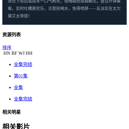
适合下班后或周末一口气刷完，情绪越憋屈越解压。建议开弹幕
看，实时吐槽更欢乐。注意别喝水，免得喷屏——反派实在太欠
揍又太带感！
资源列表
排序
HN
BF
WJ
HH
全集完结
第01集
全集
全集完结
相关明星
相关影片