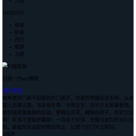
力荐
109次评分
很差
较差
还行
推荐
力荐
扫描一扫app播放
简介
角色
他本是宗门最不起眼的外门弟子，却意外觉醒反派系统，从此
踏上逆袭之路。当多情女帝、冷艳宗主、天才少女轮番登场，
他却选择做最狠的反派。掌掴白莲花，脚踩伪君子，用实力证
明：反派才是最终赢家！一场关于权谋、背叛与复仇的玄幻大
戏，看最狂反派如何搅动风云，让整个宗门为之颤抖。

展开