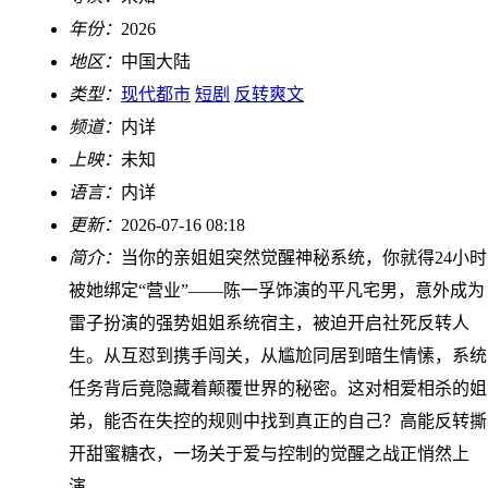
年份：
2026
地区：
中国大陆
类型：
现代都市
短剧
反转爽文
频道：
内详
上映：
未知
语言：
内详
更新：
2026-07-16 08:18
简介：
当你的亲姐姐突然觉醒神秘系统，你就得24小时
被她绑定“营业”——陈一孚饰演的平凡宅男，意外成为
雷子扮演的强势姐姐系统宿主，被迫开启社死反转人
生。从互怼到携手闯关，从尴尬同居到暗生情愫，系统
任务背后竟隐藏着颠覆世界的秘密。这对相爱相杀的姐
弟，能否在失控的规则中找到真正的自己？高能反转撕
开甜蜜糖衣，一场关于爱与控制的觉醒之战正悄然上
演。