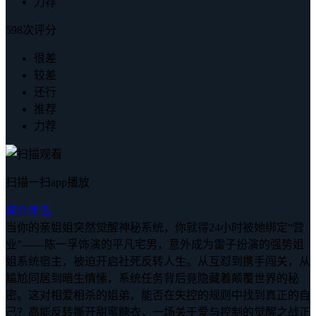
力荐
598次评分
很差
较差
还行
推荐
力荐
扫描一扫app播放
简介
角色
当你的亲姐姐突然觉醒神秘系统，你就得24小时被她绑定“营
业”——陈一孚饰演的平凡宅男，意外成为雷子扮演的强势姐
姐系统宿主，被迫开启社死反转人生。从互怼到携手闯关，从
尴尬同居到暗生情愫，系统任务背后竟隐藏着颠覆世界的秘
密。这对相爱相杀的姐弟，能否在失控的规则中找到真正的自
己？高能反转撕开甜蜜糖衣，一场关于爱与控制的觉醒之战正