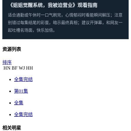
《姐姐觉醒系统，我被迫营业》观看指南
适合通勤或午休时一口气刷完，心情郁闷时看能瞬间解压；注意
别错过每集结尾的彩蛋，暗示最终真相；建议开弹幕，和网友一
起吐槽名场面，快乐加倍。
资源列表
排序
HN
BF
WJ
HH
全集完结
第01集
全集
全集完结
相关明星