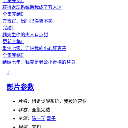
全集完结

获得返现系统后我成了万人迷
全集完结

方教官，出门记得装不熟
完结

顾先生你的夫人有点甜
更新全集

重生七零，守护我的小心肝妻子
全集完结

结婚七年，我竟是老公小青梅的替身

影片参数
片名：
姐姐觉醒系统，我被迫营业
状态：
全集完结
主演：
陈一孚
雷子
导演：
未知