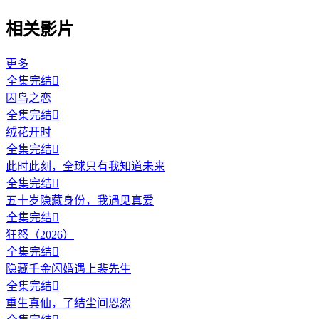
相关影片
更多
全集完结

囚鸟之恋
全集完结

绒花开时
全集完结

此时此刻，全球只有我知道未来
全集完结

五十岁隐藏身份，我遇见真爱
全集完结

狂怒（2026）
全集完结

隐藏千金闪婚遇上裴先生
全集完结

重生真仙，了结尘间恩怨