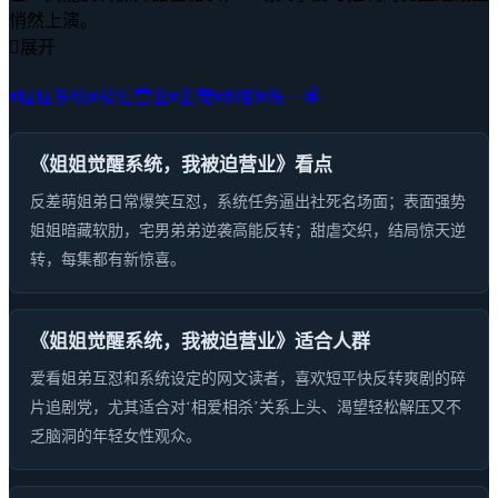
悄然上演。

展开
#姐姐系统
#被迫营业
#甜宠
#网剧
#陈一孚
《姐姐觉醒系统，我被迫营业》看点
反差萌姐弟日常爆笑互怼，系统任务逼出社死名场面；表面强势
姐姐暗藏软肋，宅男弟弟逆袭高能反转；甜虐交织，结局惊天逆
转，每集都有新惊喜。
《姐姐觉醒系统，我被迫营业》适合人群
爱看姐弟互怼和系统设定的网文读者，喜欢短平快反转爽剧的碎
片追剧党，尤其适合对‘相爱相杀’关系上头、渴望轻松解压又不
乏脑洞的年轻女性观众。