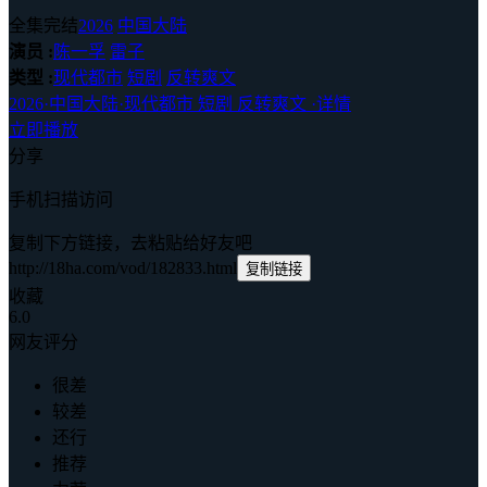
全集完结
2026
中国大陆
演员 :
陈一孚
雷子
类型 :
现代都市
短剧
反转爽文
2026
·
中国大陆
·
现代都市 短剧 反转爽文
·
详情
立即播放
分享
手机扫描访问
复制下方链接，去粘贴给好友吧
http://18ha.com/vod/182833.html
复制链接
收藏
6.0
网友评分
很差
较差
还行
推荐