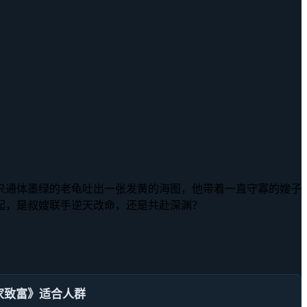
只通体墨绿的老龟吐出一张发黄的海图，他带着一直守寡的嫂子
起，是叔嫂联手逆天改命，还是共赴深渊？
家致富》适合人群