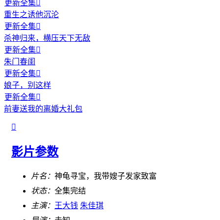
更新全集

重生之诱他沉沦
更新全集

杀神归来，横压天下无敌
更新全集

朱门春闺
更新全集

娘子，别这样
更新全集

前妻送我的离婚大礼包

影片参数
片名：
神龟寻宝，我带嫂子发家致富
状态：
全集完结
主演：
王大钱
朱佳琪