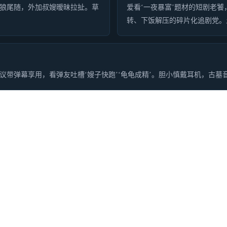
狼尾随，外加叔嫂暧昧拉扯。草
爱看‘一夜暴富’题材的短剧老
转、下饭解压的碎片化追剧党。
带弹幕享用，看弹友吐槽‘嫂子快跑’‘龟龟成精’。胆小慎戴耳机，古墓