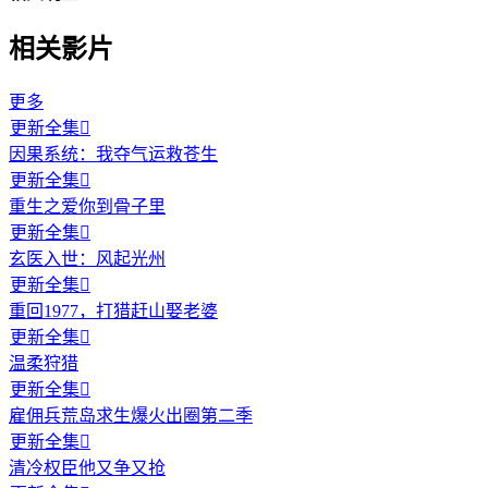
相关影片
更多
更新全集

因果系统：我夺气运救苍生
更新全集

重生之爱你到骨子里
更新全集

玄医入世：风起光州
更新全集

重回1977，打猎赶山娶老婆
更新全集

温柔狩猎
更新全集

雇佣兵荒岛求生爆火出圈第二季
更新全集

清冷权臣他又争又抢