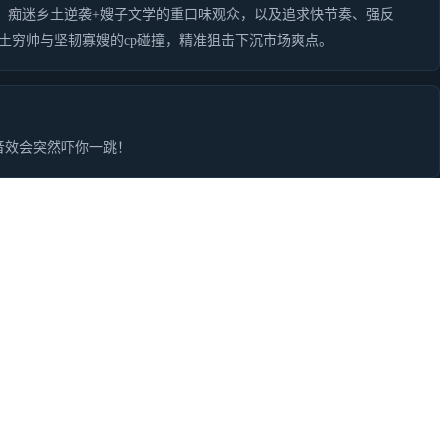
饕，痴迷乡土逆袭+嫂子文学的重口味观众，以及追求快节奏、强反
土穷帅与坚韧寡嫂的cp碰撞，精准狙击下沉市场爽点。
音效会突然吓你一跳！