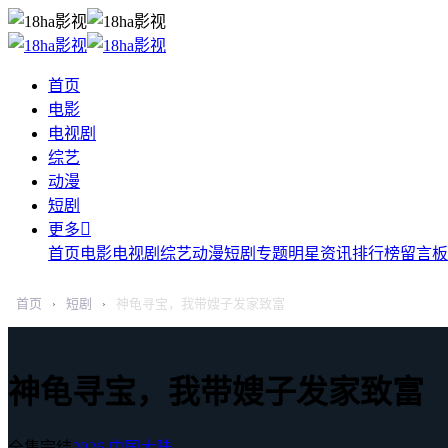
首页
电影
电视剧
综艺
动漫
短剧

更多
首页
电影
电视剧
综艺
动漫
短剧
专题
明星
资讯
排行榜
留言板
首页
短剧
神龟寻宝，我带嫂子发家致富
›
›
神龟寻宝，我带嫂子发家致富
全集完结
2026
中国大陆