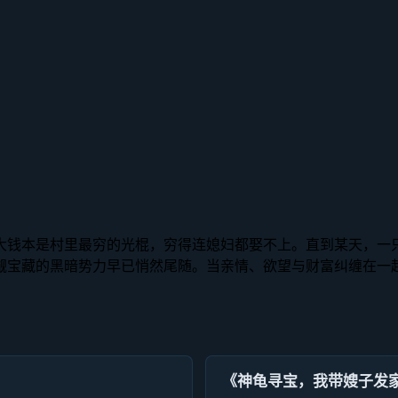
大钱本是村里最穷的光棍，穷得连媳妇都娶不上。直到某天，一
觎宝藏的黑暗势力早已悄然尾随。当亲情、欲望与财富纠缠在一
《神龟寻宝，我带嫂子发