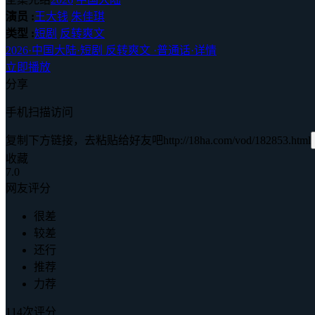
演员 :
王大钱
朱佳琪
类型 :
短剧
反转爽文
2026
·
中国大陆
·
短剧 反转爽文
·
普通话
·
详情
立即播放
分享
手机扫描访问
复制下方链接，去粘贴给好友吧
http://18ha.com/vod/182853.html
收藏
7.0
网友评分
很差
较差
还行
推荐
力荐
114次评分