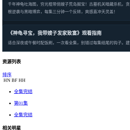
千年神龟吐海图，穷光棍带俏嫂子荒岛掘宝！古墓机关暗藏杀机，贪
根逆袭与黑暗博弈，每集三分钟一个反转，爽感直冲天灵盖！
《神龟寻宝，我带嫂子发家致富》观看指南
适合深夜或午餐时配饭刷，一次看全集，别错过每集结尾的钩子。建议
资源列表
排序
HN
BF
HH
全集完结
第01集
全集完结
相关明星