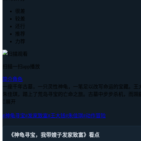
很差
较差
还行
推荐
力荐
扫描一扫app播放
简介
角色
一座千年古墓，一只灵性神龟，一笔足以改写命运的宝藏。王
朱佳琪，踏上了荒岛寻宝的亡命之旅。古墓中步步杀机，而觊

展开
#神龟寻宝
#发家致富
#王大钱
#朱佳琪
#动作冒险
《神龟寻宝，我带嫂子发家致富》看点