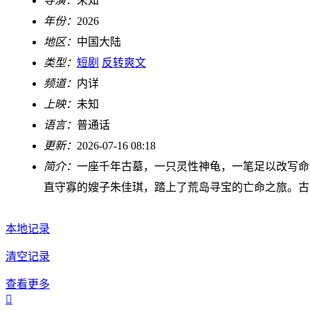
导演：
未知
年份：
2026
地区：
中国大陆
类型：
短剧
反转爽文
频道：
内详
上映：
未知
语言：
普通话
更新：
2026-07-16 08:18
简介：
一座千年古墓，一只灵性神龟，一笔足以改写命
直守寡的嫂子朱佳琪，踏上了荒岛寻宝的亡命之旅。古
本地记录
清空记录
查看更多
