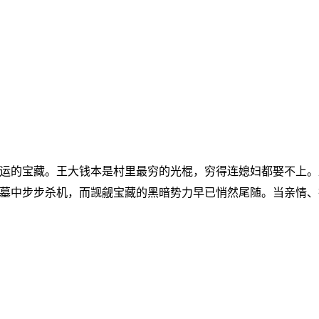
运的宝藏。王大钱本是村里最穷的光棍，穷得连媳妇都娶不上。
墓中步步杀机，而觊觎宝藏的黑暗势力早已悄然尾随。当亲情、