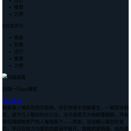
还行
推荐
力荐
829次评分
很差
较差
还行
推荐
力荐
扫描一扫app播放
简介
角色
她是被人唾弃的残花败柳，却在绝境中涅槃重生，一朝跻身朝
堂，成为万人敬仰的长公主。当冷面君王为她颠覆朝纲，所有
曾经践踏她尊严的人匍匐脚下——原来，这场精心谋划的复
仇，早已在权力与爱欲的旋涡中展开。真相刺穿阴谋，她用柔