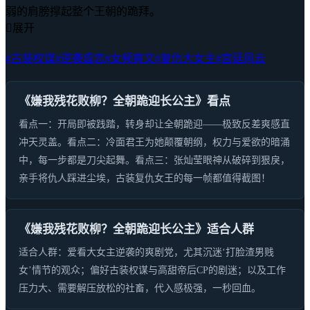
弱的肩膀撑起整个王朝的跪拜。

展开
#古装权谋
#逆袭虐恋
#女频爽文
#复仇大女主
#宫廷风云
《嫌我残花败柳？全朝跪迎长公主》看点
看点一：开局即被践踏，转身却让全朝跪迎——极致反差爽感直
冲天灵盖。看点二：冷面君王为她颠覆朝纲，权力与爱欲的暗涌
中，每一步都是刀尖起舞。看点三：张灿莹眼神从破碎到狠戾，
亲手将仇人踩进尘埃，古装复仇女王的每一帧都值得截图！
《嫌我残花败柳？全朝跪迎长公主》适合人群
适合人群：爱看大女主逆袭的爽剧党，尤其沉迷‘打脸渣男贱
女’情节的观众；偏好古装权谋与高甜帝后CP的剧迷；以及工作
压力大、需要解压放松的社畜，代入感极强，一秒回血。