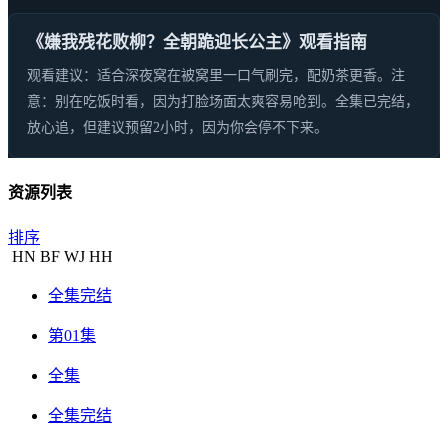
《嫌我残花败柳？全朝跪迎长公主》观看指南
观看建议：适合深夜窝在被窝里一口气刷完，配奶茶更香。注
意：别在吃饭时看，因为打脸场面太爽容易呛到。全集已完结，
放心追，但建议预留2小时，因为你会停不下来。
资源列表
排序
HN
BF
WJ
HH
全集完结
第01集
全集
全集完结