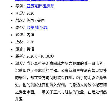
导演：
亚历克斯·温克勒
年份：
2026
地区：
英国 / 美国
类型：
欧美
情
犯罪
频道：
内详
上映：
2026
语言：
英语
更新：
2026-07-16 10:03
简介：
当纯真稚子无意间成为暴力犯罪的唯一目击者，
沉默却成了最危险的武器。公寓新租户在深夜瞥见窗外
的罪恶，却在警方询问时装聋作哑。凶手的阴影逐渐逼
近，他的沉默让真相沉入深渊，而身边人的致命秘密随
之浮出水面。一场关于正义与胆怯的较量，在暗处悄然
升温。