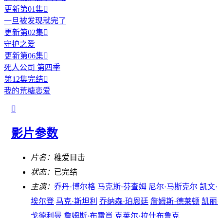
更新第01集

一旦被发现就完了
更新第02集

守护之爱
更新第06集

死人公司 第四季
第12集完结

我的荒糖恋爱

影片参数
片名：
稚爱目击
状态：
已完结
主演：
乔丹·博尔格
马克斯·芬查姆
尼尔·马斯克尔
凯文·
埃尔登
马克·斯坦利
乔纳森·珀恩廷
詹姆斯·德莱顿
凯丽
戈德利曼
詹姆斯·布雷肖
克莱尔·拉什布鲁克