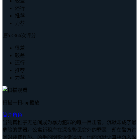
较差
还行
推荐
力荐
豆
6.4
366次评分
很差
较差
还行
推荐
力荐
扫描一扫app播放
简介
角色
当纯真稚子无意间成为暴力犯罪的唯一目击者，沉默却成了最
危险的武器。公寓新租户在深夜瞥见窗外的罪恶，却在警方询
问时装聋作哑。凶手的阴影逐渐逼近，他的沉默让真相沉入深