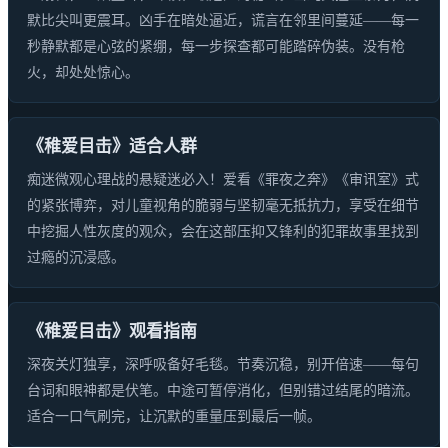
默比尖叫更震耳。凶手在暗处逼近，谎言在邻里间蔓延——每一
秒静默都是心弦的紧绷，每一步探查都可能踏碎伪装。没有枪
火，却处处惊心。
《稚爱目击》适合人群
痴迷微观心理战的悬疑迷必入！爱看《罪夜之奔》《审讯室》式
的紧张博弈，对儿童视角的脆弱与坚韧毫无抵抗力，享受在细节
中挖掘人性灰度的观众，会在这部压抑又锋利的犯罪故事里找到
过瘾的沉浸感。
《稚爱目击》观看指南
深夜关灯独享，深呼吸备好毛毯。节奏沉稳，别开倍速——每句
台词和眼神都是伏笔。中途可暂停消化，但别错过结尾的暗流。
适合一口气刷完，让沉默的重量压到最后一帧。