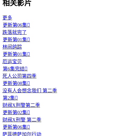
相关影片
更多
更新第06集

跌落就完了
更新第01集

林间鸽踪
更新第01集

厄运宝贝
第6集完结

死人公司第四季
更新第08集

没有人会想念我们 第二季
第2集

财阀X刑警第二季
更新第02集

财阀X刑警 第二季
更新第06集

萨菲德萨加尔行动