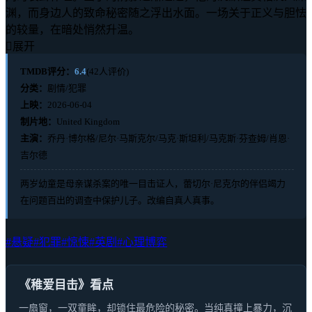
渊，而身边人的致命秘密随之浮出水面。一场关于正义与胆怯
的较量，在暗处悄然升温。

展开
TMDB评分：
6.4
(42人评价)
分类：
剧情/犯罪
上映：
2026-06-04
制片地：
United Kingdom
主演：
乔丹·博尔格/尼尔·马斯克尔/马克·斯坦利/马克斯·芬查姆/肖恩·
吉尔德
两岁幼童是母亲谋杀案的唯一目击证人，蕾切尔·尼克尔的伴侣竭力
在问题百出的调查中保护儿子。改编自真人真事。
#悬疑
#犯罪
#惊悚
#英剧
#心理博弈
《稚爱目击》看点
一扇窗，一双童眸，却锁住最危险的秘密。当纯真撞上暴力，沉