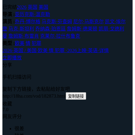
已完结
2026
英国
美国
导演 :
亚历克斯·温克勒
演员 :
乔丹·博尔格
马克斯·芬查姆
尼尔·马斯克尔
凯文·埃尔
登
马克·斯坦利
乔纳森·珀恩廷
詹姆斯·德莱顿
凯丽·戈德利
曼
詹姆斯·布雷肖
克莱尔·拉什布鲁克
类型 :
欧美
情
犯罪
2026
·
英国 / 美国
·
欧美 情 犯罪
·
2026上映
·
英语
·
详情
立即播放
分享
手机扫描访问
复制下方链接，去粘贴给好友吧
http://18ha.com/vod/182873.html
复制链接
收藏
7.0
网友评分
很差