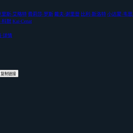
克里斯·艾略特
费莉莎·罗斯
戴夫·谢里登
比利·斯洛特
小达蒙·韦恩
·科默
Kai·Cenat
语
·
详情
复制链接