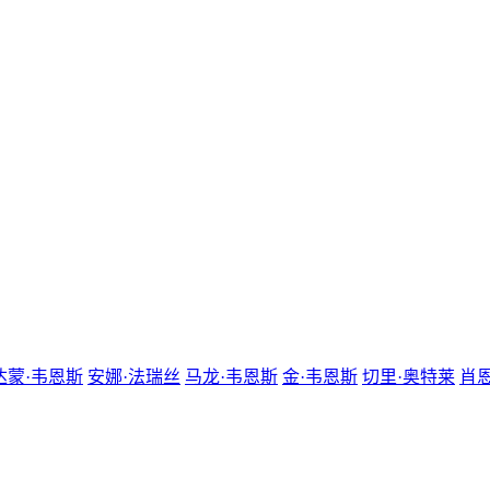
达蒙·韦恩斯
安娜·法瑞丝
马龙·韦恩斯
金·韦恩斯
切里·奥特莱
肖