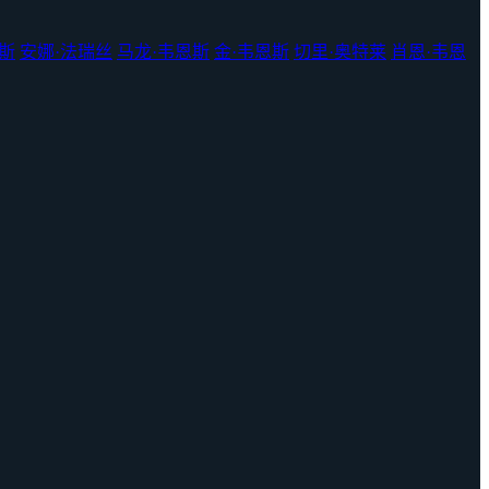
斯
安娜·法瑞丝
马龙·韦恩斯
金·韦恩斯
切里·奥特莱
肖恩·韦恩