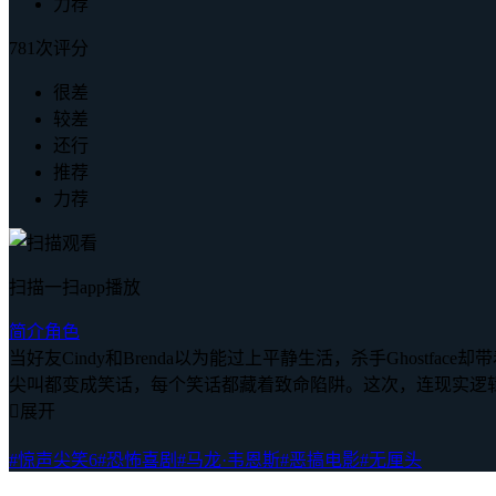
力荐
781次评分
很差
较差
还行
推荐
力荐
扫描一扫app播放
简介
角色
当好友Cindy和Brenda以为能过上平静生活，杀手Ghos
尖叫都变成笑话，每个笑话都藏着致命陷阱。这次，连现实逻

展开
#惊声尖笑6
#恐怖喜剧
#马龙·韦恩斯
#恶搞电影
#无厘头