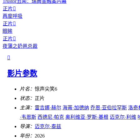
Trustor丑闻：瑞典金融案内幕
正片

再度呼吸
正片

眼眸
正片

夜蒲之奶爸总裁

影片参数
片名：
惊声尖笑6
状态：
正片
主演：
雷吉娜·赫尔
海蒂·加德纳
乔恩·亚伯拉罕斯
洛奇
·韦恩斯
西德尼·帕克
奥利维亚·罗斯·基根
迈克尔·利维
导演：
迈克尔·泰兹
年份：
2026