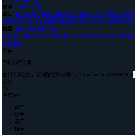
导演 :
迈克尔·泰兹
演员 :
雷吉娜·赫尔
海蒂·加德纳
乔恩·亚伯拉罕斯
洛奇林·莫罗
斯
西德尼·帕克
奥利维亚·罗斯·基根
迈克尔·利维
哈萨尼·维贝兹
类型 :
喜剧
恐怖
喜剧片
喜
2026
·
美国,英国
·
喜剧 恐怖 喜剧片 喜
·
2026-06-03(法国)上映
·
英
立即播放
分享
手机扫描访问
复制下方链接，去粘贴给好友吧
http://18ha.com/vod/182880.html
收藏
7.0
网友评分
很差
较差
还行
推荐