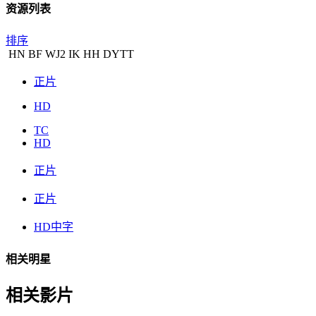
资源列表
排序
HN
BF
WJ
2
IK
HH
DYTT
正片
HD
TC
HD
正片
正片
HD中字
相关明星
相关影片