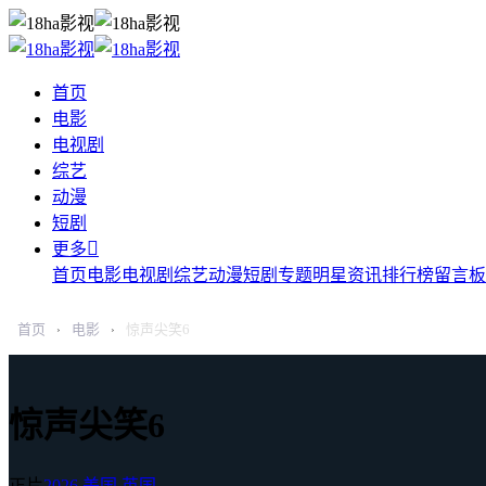
首页
电影
电视剧
综艺
动漫
短剧

更多
首页
电影
电视剧
综艺
动漫
短剧
专题
明星
资讯
排行榜
留言板
首页
电影
惊声尖笑6
›
›
惊声尖笑6
正片
2026
美国
英国