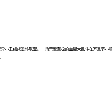
死幽灵和变异小丑组成恐怖联盟。一场荒诞至极的血腥大乱斗在万圣节小
。