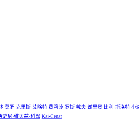
林·莫罗
克里斯·艾略特
费莉莎·罗斯
戴夫·谢里登
比利·斯洛特
小
哈萨尼·维贝兹·科默
Kai·Cenat