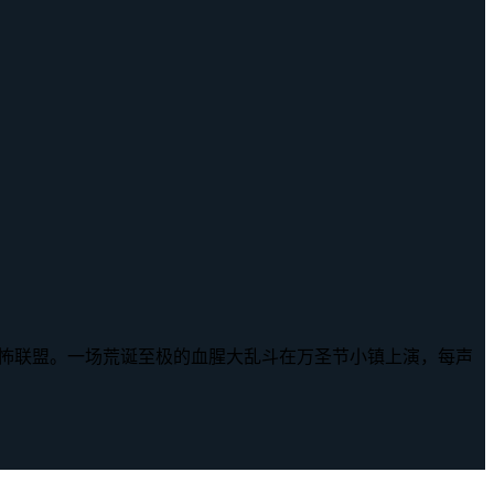
丑组成恐怖联盟。一场荒诞至极的血腥大乱斗在万圣节小镇上演，每声