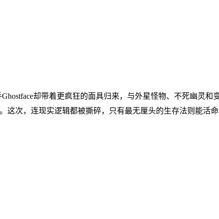
活，杀手Ghostface却带着更疯狂的面具归来，与外星怪物、不
。这次，连现实逻辑都被撕碎，只有最无厘头的生存法则能活命