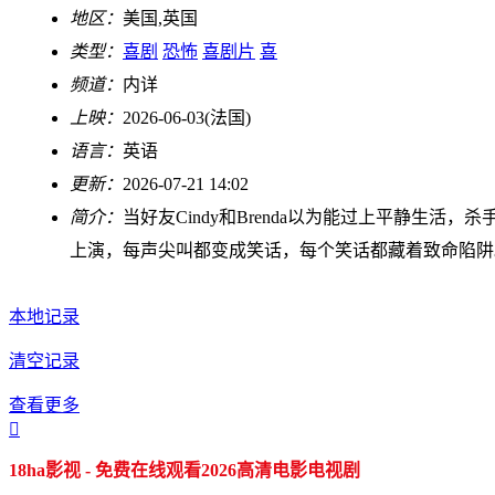
地区：
美国,英国
类型：
喜剧
恐怖
喜剧片
喜
频道：
内详
上映：
2026-06-03(法国)
语言：
英语
更新：
2026-07-21 14:02
简介：
当好友Cindy和Brenda以为能过上平静生
上演，每声尖叫都变成笑话，每个笑话都藏着致命陷阱
本地记录
清空记录
查看更多

18ha影视 - 免费在线观看2026高清电影电视剧