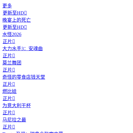
更多
更新至HD

晚宴上的死亡
更新至HD

水怪2026
正片

大力水手3：安魂曲
正片

莫兰舞团
正片

奇怪的零食店钱天堂
正片

燃比娃
正片

为意大利干杯
正片

马尼拉之最
正片
