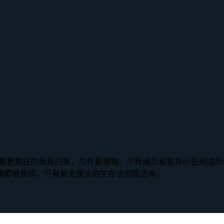
tface却带着更疯狂的面具归来，与外星怪物、不死幽灵和变异小
辑都被撕碎，只有最无厘头的生存法则能活命。