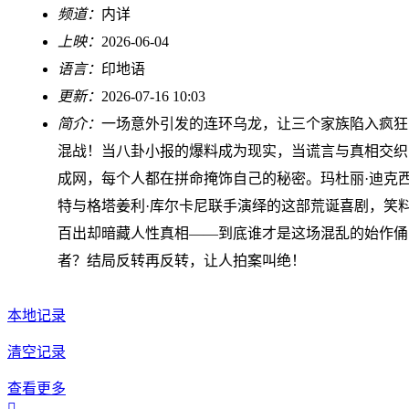
频道：
内详
上映：
2026-06-04
语言：
印地语
更新：
2026-07-16 10:03
简介：
一场意外引发的连环乌龙，让三个家族陷入疯狂
混战！当八卦小报的爆料成为现实，当谎言与真相交织
成网，每个人都在拼命掩饰自己的秘密。玛杜丽·迪克
特与格塔姜利·库尔卡尼联手演绎的这部荒诞喜剧，笑
百出却暗藏人性真相——到底谁才是这场混乱的始作俑
者？结局反转再反转，让人拍案叫绝！
本地记录
清空记录
查看更多
