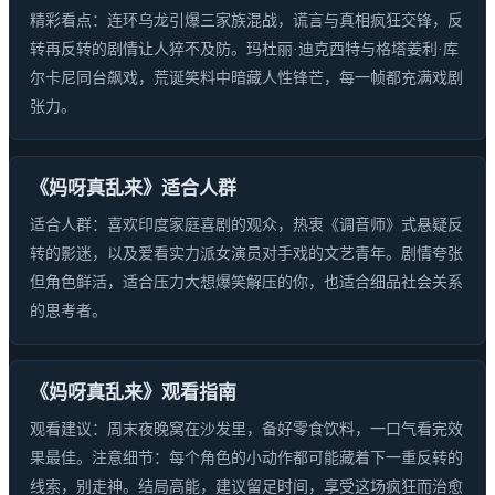
精彩看点：连环乌龙引爆三家族混战，谎言与真相疯狂交锋，反
转再反转的剧情让人猝不及防。玛杜丽·迪克西特与格塔姜利·库
尔卡尼同台飙戏，荒诞笑料中暗藏人性锋芒，每一帧都充满戏剧
张力。
《妈呀真乱来》适合人群
适合人群：喜欢印度家庭喜剧的观众，热衷《调音师》式悬疑反
转的影迷，以及爱看实力派女演员对手戏的文艺青年。剧情夸张
但角色鲜活，适合压力大想爆笑解压的你，也适合细品社会关系
的思考者。
《妈呀真乱来》观看指南
观看建议：周末夜晚窝在沙发里，备好零食饮料，一口气看完效
果最佳。注意细节：每个角色的小动作都可能藏着下一重反转的
线索，别走神。结局高能，建议留足时间，享受这场疯狂而治愈