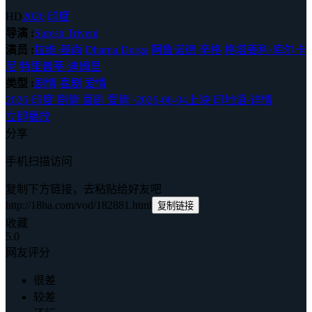
HD
2026
印度
导演 :
Suresh Triveni
演员 :
拉维·基尚
Dharna Durga
阿鲁诺德·辛格
格塔姜利·库尔卡
尼
特里普蒂·迪姆里
类型 :
剧情
喜剧
爱情
2026
·
印度
·
剧情 喜剧 爱情
·
2026-06-04上映
·
印地语
·
详情
立即播放
分享
手机扫描访问
复制下方链接，去粘贴给好友吧
http://18ha.com/vod/182881.html
复制链接
收藏
5.0
网友评分
很差
较差