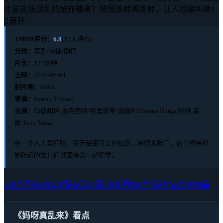
才是这场混乱的始作俑者？结局反转再反转，让人拍案叫绝！

展开
TMDB评分：
6.8
(17人评价)
分类：
喜剧/惊悚/剧情
片长：
127分钟
上映：
2026-06-04
制片地：
India
导演：
Suresh Triveni
主演：
玛德胡瑞·迪克西特/特里普蒂·迪姆利/Dharna Durga/拉维·基
尚/Jatin Sarna
在一个人人爱打听、毫无秘密可言的社区，麻烦来敲门，这个母亲和
她疏远的女儿们试图掩盖一起犯罪。
#印度喜剧
#家庭闹剧
#玛杜丽·迪克西特
#荒诞剧情
#反转结局
《妈呀真乱来》看点