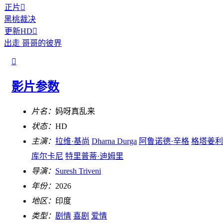
正片

黑桃裁决
更新HD

出走 哥哥的彼界

影片参数
片名：
妈呀真乱来
状态：
HD
主演：
拉维·基尚
Dharna Durga
阿鲁诺德·辛格
格塔姜利
库尔卡尼
特里普蒂·迪姆里
导演：
Suresh Triveni
年份：
2026
地区：
印度
类型：
剧情
喜剧
爱情