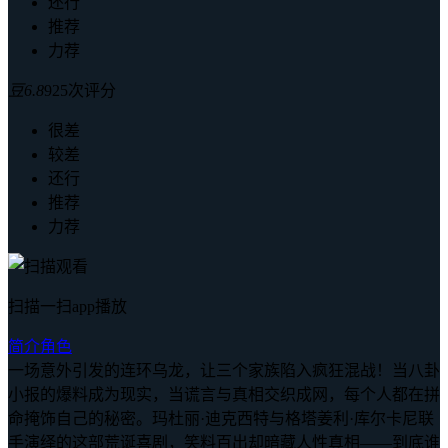
还行
推荐
力荐
豆
6.8
925次评分
很差
较差
还行
推荐
力荐
扫描一扫app播放
简介
角色
一场意外引发的连环乌龙，让三个家族陷入疯狂混战！当八卦
小报的爆料成为现实，当谎言与真相交织成网，每个人都在拼
命掩饰自己的秘密。玛杜丽·迪克西特与格塔姜利·库尔卡尼联
手演绎的这部荒诞喜剧，笑料百出却暗藏人性真相——到底谁