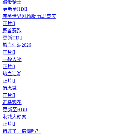
缎带骑士
更新至HD

完美世界剧场版 九劫焚天
正片

野兽赛跑
更新HD

热血江湖2026
正片

一般人物
正片

热血江湖
正片

猎虎贰
正片

走马观花
更新至HD

港城大劫案
正片

错过了，遗憾吗？