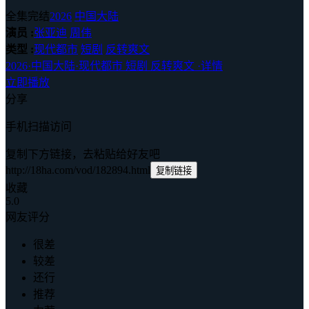
全集完结
2026
中国大陆
演员 :
张亚迪
周伟
类型 :
现代都市
短剧
反转爽文
2026
·
中国大陆
·
现代都市 短剧 反转爽文
·
详情
立即播放
分享
手机扫描访问
复制下方链接，去粘贴给好友吧
http://18ha.com/vod/182894.html
复制链接
收藏
5.0
网友评分
很差
较差
还行
推荐