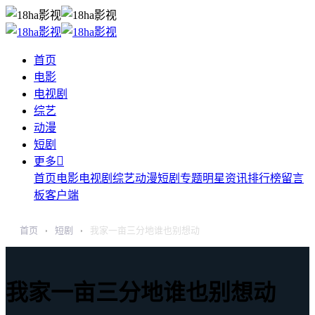
首页
电影
电视剧
综艺
动漫
短剧

更多
首页
电影
电视剧
综艺
动漫
短剧
专题
明星
资讯
排行榜
留言
板
客户端
首页
短剧
我家一亩三分地谁也别想动
›
›
我家一亩三分地谁也别想动