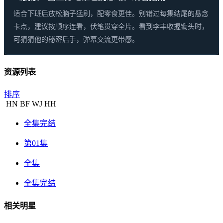
适合下班后放松脑子猛刷，配零食更佳。别错过每集结尾的悬念
卡点，建议按顺序连看，伏笔贯穿全片。看到李丰收握锄头时，
可猜猜他的秘密后手，弹幕交流更带感。
资源列表
排序
HN
BF
WJ
HH
全集完结
第01集
全集
全集完结
相关明星