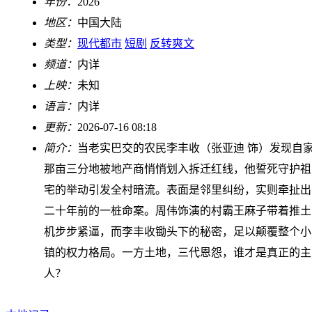
年份：
2026
地区：
中国大陆
类型：
现代都市
短剧
反转爽文
频道：
内详
上映：
未知
语言：
内详
更新：
2026-07-16 08:18
简介：
当老实巴交的农民李丰收（张亚迪 饰）发现自
那亩三分地被地产商悄悄划入拆迁红线，他誓死守护祖
宅的举动引发全村暗流。表面是邻里纠纷，实则牵扯出
二十年前的一桩命案。周伟饰演的村霸王麻子带着推土
机步步紧逼，而李丰收锄头下的秘密，足以颠覆整个小
镇的权力格局。一方土地，三代恩怨，谁才是真正的主
人？