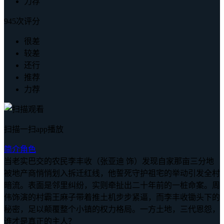
力荐
945次评分
很差
较差
还行
推荐
力荐
扫描一扫app播放
简介
角色
当老实巴交的农民李丰收（张亚迪 饰）发现自家那亩三分地
被地产商悄悄划入拆迁红线，他誓死守护祖宅的举动引发全村
暗流。表面是邻里纠纷，实则牵扯出二十年前的一桩命案。周
伟饰演的村霸王麻子带着推土机步步紧逼，而李丰收锄头下的
秘密，足以颠覆整个小镇的权力格局。一方土地，三代恩怨，
谁才是真正的主人？