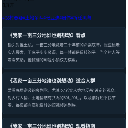

展开
#农村悬疑
#土地争斗
#张亚迪
#周伟
#拆迁黑幕
《我家一亩三分地谁也别想动》看点
锄头对推土机，一亩三分地藏着二十年前的命案底牌。张亚迪老
实人爆发，王麻子步步紧逼，每一帧都是反转钩子。当全村人等
着看笑话，他掀翻的却是小镇权力棋盘。
《我家一亩三分地谁也别想动》适合人群
爱看底层逆袭的爽剧党，尤其吃‘老实人绝地反杀’设定的观众。
对乡村人情、土地情结有共鸣的80后90后，以及偏好短平快节
奏、每集都有高能反转的短视频追剧族。
《我家一亩三分地谁也别想动》观看指南