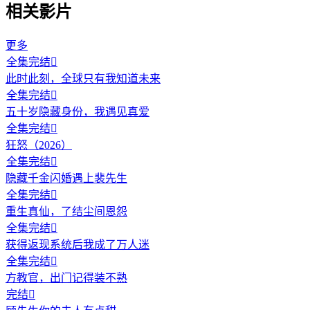
相关影片
更多
全集完结

此时此刻，全球只有我知道未来
全集完结

五十岁隐藏身份，我遇见真爱
全集完结

狂怒（2026）
全集完结

隐藏千金闪婚遇上裴先生
全集完结

重生真仙，了结尘间恩怨
全集完结

获得返现系统后我成了万人迷
全集完结

方教官，出门记得装不熟
完结
