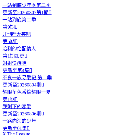
一站到底少年季第二季
更新至20260807第1期

一站到底第二季
第9期

开“麦”大笑吧
第5期

哈利的绝配情人
第1期加更

姐姐快醒醒
更新至第4集

不良一族寻爱记 第二季
更新至20260804期

耀眼角色番综耀眼一夏
第1期

我剩下的恋爱
更新至20260806期

一路向海的少年
更新至01集

X The League