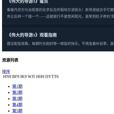
《伟大的导游3》看点
看崔丹尼尔与全昭旻的化学反应炸裂哈尔滨街头！新导游组合手忙脚
务让反转一个接一个——这趟旅行不是悠闲观光，是笑到肚子疼的‘陷
《伟大的导游3》观看指南
建议配饭观看，每期时长刚好够一顿饭的快乐。不用急着补前季，直
资源列表
排序
HN
9
BF
9
IK
9
WJ
5
HH
9
DYTT
6
第1期
第2期
第3期
第4期
第5期