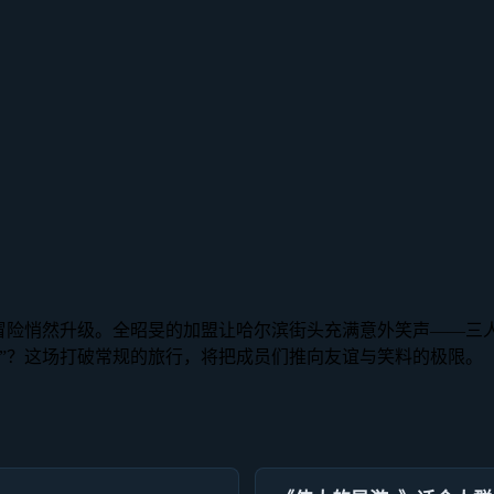
常冒险悄然升级。全昭旻的加盟让哈尔滨街头充满意外笑声——三
”？这场打破常规的旅行，将把成员们推向友谊与笑料的极限。