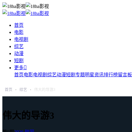
首页
电影
电视剧
综艺
动漫
短剧

更多
首页
电影
电视剧
综艺
动漫
短剧
专题
明星
资讯
排行榜
留言板
首页
综艺
伟大的导游3
›
›
伟大的导游3
第9期
2026
韩国