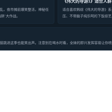
《伟大的导游3》适合人群
乱，夜市摊前爆笑整活，神秘任
适合喜欢韩综《伟大的导游》系
阱’大作战。
压、不带脑子纯乐呵的下饭综艺
接跳进这季也能笑出声。注意别在喝水时看，全妹的即兴发挥容易让你喷