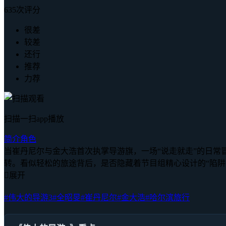
635次评分
很差
较差
还行
推荐
力荐
扫描一扫app播放
简介
角色
当崔丹尼尔与金大浩首次执掌导游旗，一场“说走就走”的日
转。看似轻松的旅途背后，是否隐藏着节目组精心设计的“陷阱

展开
#伟大的导游3
#全昭旻
#崔丹尼尔
#金大浩
#哈尔滨旅行