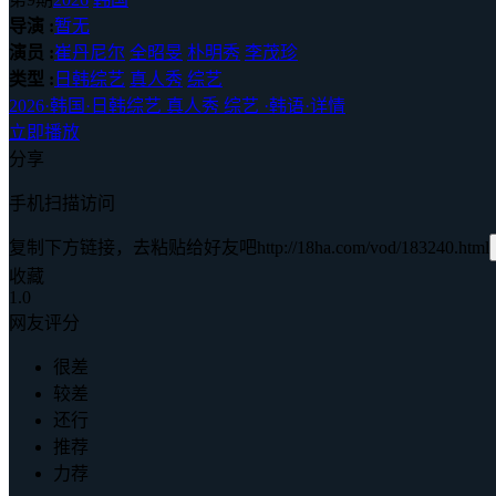
导演 :
暂无
演员 :
崔丹尼尔
全昭旻
朴明秀
李茂珍
类型 :
日韩综艺
真人秀
综艺
2026
·
韩国
·
日韩综艺 真人秀 综艺
·
韩语
·
详情
立即播放
分享
手机扫描访问
复制下方链接，去粘贴给好友吧
http://18ha.com/vod/183240.html
收藏
1.0
网友评分
很差
较差
还行
推荐
力荐