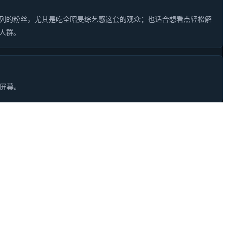
列的粉丝，尤其是吃全昭旻综艺感这套的观众；也适合想看点轻松解
人群。
屏幕。