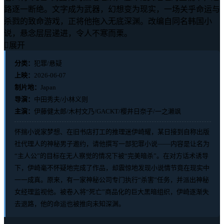
路逐一断绝。文字成为武器，幻想变为现实，一场关乎命运与
杀戮的致命游戏，正将他拖入无底深渊。改编自同名韩国小
说，悬念层层递进，令人不寒而栗。

展开
分类：
犯罪/悬疑
上映：
2026-06-07
制片地：
Japan
导演：
中田秀夫/小林义则
主演：
伊藤健太郎/木村文乃/GACKT/樱井日奈子/一之濑飒
怀揣小说家梦想、在旧书店打工的推理迷伊崎耀，某日接到自称出版
社代理人的神秘男子邀约，请他撰写一部犯罪小说——内容是让名为
“主人公”的目标在无人察觉的情况下被“完美暗杀”。在对方话术诱导
下，伊崎毫不怀疑地完成了作品，却震惊地发现小说情节竟在现实中
一一成真。原来，有一家神秘公司专门执行“杀害”任务，并派出神秘
女经理监视他。被卷入将“死亡”商品化的巨大黑暗组织，伊崎逐渐失
去退路，他的命运也被推向未知深渊。