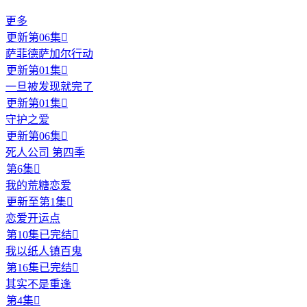
更多
更新第06集

萨菲德萨加尔行动
更新第01集

一旦被发现就完了
更新第01集

守护之爱
更新第06集

死人公司 第四季
第6集

我的荒糖恋爱
更新至第1集

恋爱开运点
第10集已完结

我以纸人镇百鬼
第16集已完结

其实不是重逢
第4集
