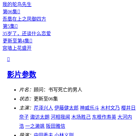
我的鸵鸟先生
第06集

吾凰在上之凤御四方
第5集

35岁了，还谈什么恋爱
更新至第4集

宫墙上花盛开

影片参数
片名：
顾问：书写死亡的男人
状态：
更新至06集
主演：
芹泽兴人
伊藤健太郎
神威乐斗
木村文乃
樱井日
奈子
诹访太朗
河相我闻
木场胜己
东根作寿英
大河内
浩
一之濑飒
阪田雅信
导演：
中田秀夫
小林义则