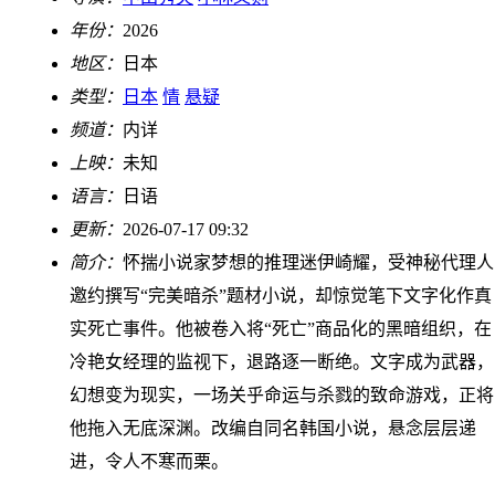
年份：
2026
地区：
日本
类型：
日本
情
悬疑
频道：
内详
上映：
未知
语言：
日语
更新：
2026-07-17 09:32
简介：
怀揣小说家梦想的推理迷伊崎耀，受神秘代理人
邀约撰写“完美暗杀”题材小说，却惊觉笔下文字化作真
实死亡事件。他被卷入将“死亡”商品化的黑暗组织，在
冷艳女经理的监视下，退路逐一断绝。文字成为武器，
幻想变为现实，一场关乎命运与杀戮的致命游戏，正将
他拖入无底深渊。改编自同名韩国小说，悬念层层递
进，令人不寒而栗。