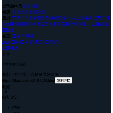
更新至06集
2026
日本
导演 :
中田秀夫
小林义则
演员 :
芹泽兴人
伊藤健太郎
神威乐斗
木村文乃
樱井日奈子
诹
访太朗
河相我闻
木场胜己
东根作寿英
大河内浩
一之濑飒
阪
田雅信
类型 :
日本
情
悬疑
2026
·
日本
·
日本 情 悬疑
·
日语
·
详情
立即播放
分享
手机扫描访问
复制下方链接，去粘贴给好友吧
http://18ha.com/vod/184103.html
复制链接
收藏
1.0
网友评分
很差