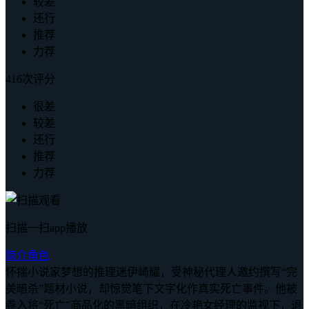
较差
还行
推荐
力荐
416次评分
很差
较差
还行
推荐
力荐
扫描一扫app播放
简介
角色
怀揣小说家梦想的推理迷伊崎耀，受神秘代理人邀约撰写“完
美暗杀”题材小说，却惊觉笔下文字化作真实死亡事件。他被
卷入将“死亡”商品化的黑暗组织，在冷艳女经理的监视下，退