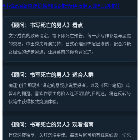
#小说改编
#悬疑惊悚
#犯罪推理
#伊藤健太郎
#日剧推荐
《顾问：书写死亡的男人》看点
文字成真的致命设定，笔下即死亡预告，每一步写作都是与恶魔
的交易。中田秀夫导演加持，日式心理恐怖层层渗透，配合冷艳
女经理的步步紧逼，让屏幕前的你脊背发凉。
《顾问：书写死亡的男人》适合人群
痴迷‘创作即现实’设定的悬疑小说爱好者，以及《死亡笔记》式
智斗的拥趸。喜欢作家主角陷入连环阴谋的日剧迷，将在反转与
伏笔中获得极致烧脑体验。
《顾问：书写死亡的男人》观看指南
建议深夜独享，关灯沉浸更佳。每集片尾可能有藏匿线索，切忌