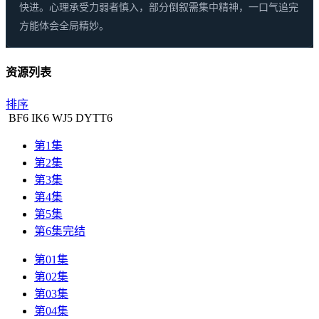
快进。心理承受力弱者慎入，部分倒叙需集中精神，一口气追完
方能体会全局精妙。
资源列表
排序
BF
6
IK
6
WJ
5
DYTT
6
第1集
第2集
第3集
第4集
第5集
第6集完结
第01集
第02集
第03集
第04集