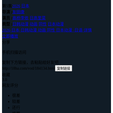
第5集
2026
日本
导演 :
友田康
演员 :
高桥李依
日高里菜
类型 :
日韩动漫
动画
同性
日本动漫
2026
·
日本
·
日韩动漫 动画 同性 日本动漫
·
日语
·
详情
立即播放
分享
手机扫描访问
复制下方链接，去粘贴给好友吧
http://18ha.com/vod/184134.html
复制链接
收藏
3.0
网友评分
很差
较差
还行