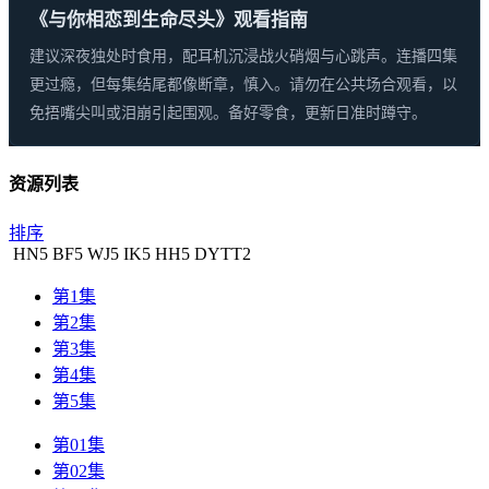
《与你相恋到生命尽头》观看指南
建议深夜独处时食用，配耳机沉浸战火硝烟与心跳声。连播四集
更过瘾，但每集结尾都像断章，慎入。请勿在公共场合观看，以
免捂嘴尖叫或泪崩引起围观。备好零食，更新日准时蹲守。
资源列表
排序
HN
5
BF
5
WJ
5
IK
5
HH
5
DYTT
2
第1集
第2集
第3集
第4集
第5集
第01集
第02集