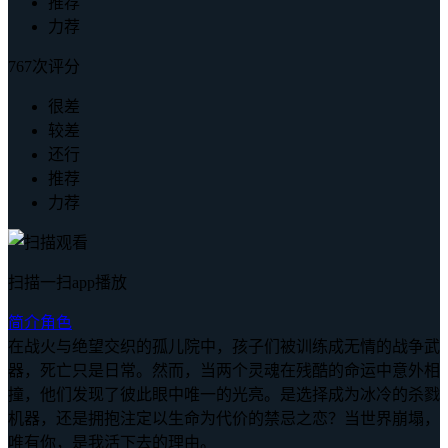
推荐
力荐
767次评分
很差
较差
还行
推荐
力荐
扫描一扫app播放
简介
角色
在战火与绝望交织的孤儿院中，孩子们被训练成无情的战争武
器，死亡只是日常。然而，当两个灵魂在残酷的命运中意外相
撞，他们发现了彼此眼中唯一的光亮。是选择成为冰冷的杀戮
机器，还是拥抱注定以生命为代价的禁忌之恋？当世界崩塌，
唯有你，是我活下去的理由。