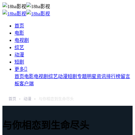
首页
电影
电视剧
综艺
动漫
短剧

更多
首页
电影
电视剧
综艺
动漫
短剧
专题
明星
资讯
排行榜
留言
板
客户端
首页
动漫
与你相恋到生命尽头
›
›
与你相恋到生命尽头