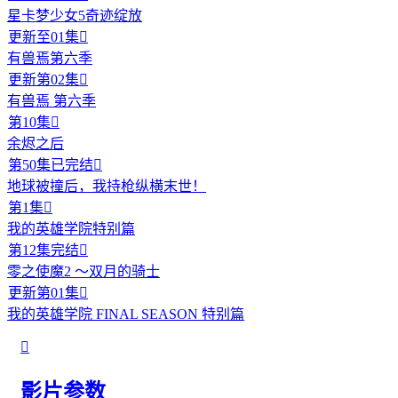
星卡梦少女5奇迹绽放
更新至01集

有兽焉第六季
更新第02集

有兽焉 第六季
第10集

余烬之后
第50集已完结

地球被撞后，我持枪纵横末世！
第1集

我的英雄学院特别篇
第12集完结

零之使魔2 ～双月的骑士
更新第01集

我的英雄学院 FINAL SEASON 特别篇

影片参数