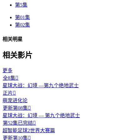
第5集
第01集
第02集
相关明星
相关影片
更多
全8集

星球大战：幻境 —第九个绝地武士
正片

萌宠进化论
更新第08集

星球大战：幻境 — 第九个绝地武士
第52集已完结

超智能足球2世界大赛篇
更新第10集
