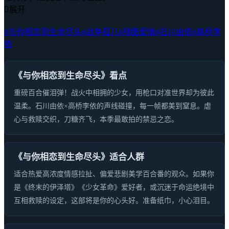

展开
#与你相恋到生命尽头
#战争孤儿
#残酷爱情
#石川由依
#高桥李
依
《与你相恋到生命尽头》看点
重磅百合催泪弹！战火中相拥的少女，用枪口对准世界却为彼此
温柔。石川由依×高桥李依的声线碰撞，每一帧都美到窒息。虐
心与救赎交织，刀糖齐飞，本季最敢拍的禁忌之恋。
《与你相恋到生命尽头》适合人群
适合热爱高浓度情感拉扯、偏爱悲剧美学百合番的观众。如果你
是《终末的伊泽塔》《少女革命》爱好者，或沉迷于命运绝境中
互相救赎的设定，这部将是你的心头好。准备纸巾，小心泪目。