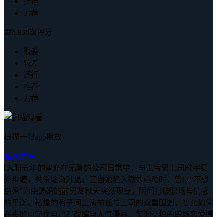
推荐
力荐
豆
8.9
38次评分
很差
较差
还行
推荐
力荐
扫描一扫app播放
简介
角色
[入职五年的智允在无聊的公司日常中，与毒舌男上司时宇意
外纠缠，关系逐渐升温。正当她陷入微妙心动时，曾以“不想
结婚”为由逃婚的前男友秋天突然现身，瞬间打破职场与情感
的平衡。枯燥的格子间上演前任与上司的双重围剿，智允如何
在夹缝中守住自己？改编自人气漫画，笑泪交织的职场恋爱博