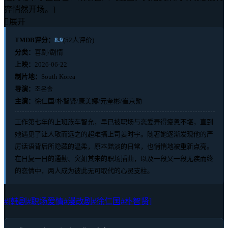
弈悄然开场。]

展开
TMDB评分：
8.9
(52人评价)
分类：
喜剧/剧情
上映：
2026-06-22
制片地：
South Korea
导演：
조은솔
主演：
徐仁国/朴智贤/康美娜/元奎彬/崔京勋
工作第七年的上班族车智允，早已被职场与恋爱弄得疲惫不堪，直到
她遇见了让人敬而远之的超难搞上司姜时宇。随著她逐渐发现他的严
厉话语背后所隐藏的温柔，原本黯淡的日常，也悄悄地被重新点亮。
在日复一日的通勤、突如其来的职场插曲，以及一段又一段无疾而终
的恋情中，两人成为彼此无可取代的心灵支柱。
#[韩剧
#职场爱情
#漫改剧
#徐仁国
#朴智贤]