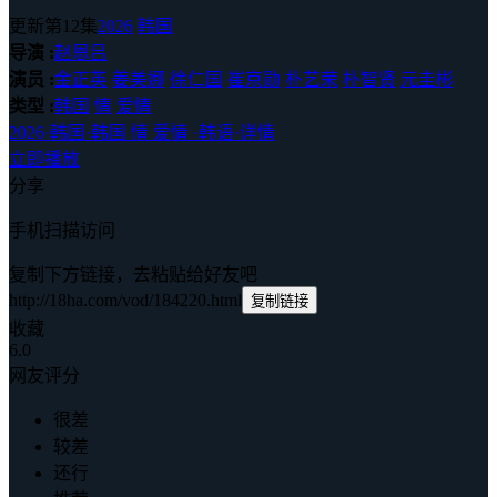
更新第12集
2026
韩国
导演 :
赵恩吕
演员 :
金正英
姜美娜
徐仁国
崔京勋
朴艺荣
朴智贤
元圭彬
类型 :
韩国
情
爱情
2026
·
韩国
·
韩国 情 爱情
·
韩语
·
详情
立即播放
分享
手机扫描访问
复制下方链接，去粘贴给好友吧
http://18ha.com/vod/184220.html
复制链接
收藏
6.0
网友评分
很差
较差
还行