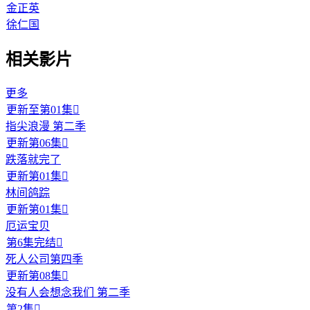
金正英
徐仁国
相关影片
更多
更新至第01集

指尖浪漫 第二季
更新第06集

跌落就完了
更新第01集

林间鸽踪
更新第01集

厄运宝贝
第6集完结

死人公司第四季
更新第08集

没有人会想念我们 第二季
第2集
