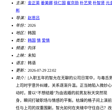
主演：
金正英
姜美娜
徐仁国
崔京勋
朴艺荣
朴智贤
元
彬
导演：
赵恩吕
年份：
2026
地区：
韩国
类型：
韩国
情
爱情
频道：
内详
上映：
未知
语言：
韩语
更新：
2026-07-29 22:02
简介：
[入职五年的智允在无聊的公司日常中，与毒舌
上司时宇意外纠缠，关系逐渐升温。正当她陷入微妙心
动时，曾以“不想结婚”为由逃婚的前男友秋天突然现
身，瞬间打破职场与情感的平衡。枯燥的格子间上演前
任与上司的双重围剿，智允如何在夹缝中守住自己？改