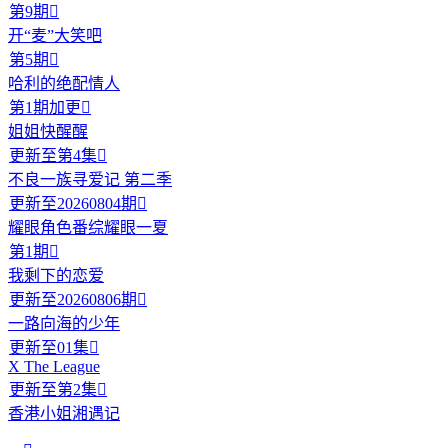
第9期

开“麦”大笑吧
第5期

哈利的绝配情人
第1期加更

姐姐快醒醒
更新至第4集

不良一族寻爱记 第二季
更新至20260804期

耀眼角色番综耀眼一夏
第1期

我剩下的恋爱
更新至20260806期

一路向海的少年
更新至01集

X The League
更新至第2集

香港小姐湘遇记