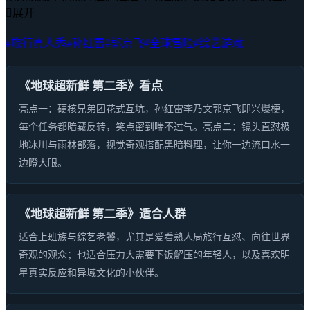

展开
#旅行真人秀
#孙红雷
#郭京飞
#全球冒险
#综艺游戏
《地球超新鲜 第二季》看点
亮点一：硬核兄弟团花式互坑，孙红雷李乃文郭京飞即兴爆梗，
每个任务都暗藏反转，笑点密到喘不过气。亮点二：镜头直怼极
地冰川与雨林部落，视觉奇观搭配黑暗料理，让你一边流口水一
边瞪大眼。
《地球超新鲜 第二季》适合人群
适合上班族与综艺老饕，尤其是爱看熟人局旅行互怼、向往世界
奇观的观众；也适合压力大需要下饭解压的年轻人，以及喜欢明
星真实反应和异域文化的小伙伴。