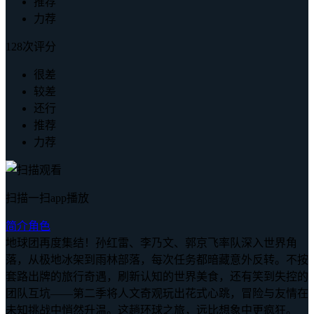
推荐
力荐
128次评分
很差
较差
还行
推荐
力荐
扫描一扫app播放
简介
角色
地球团再度集结！孙红雷、李乃文、郭京飞率队深入世界角
落，从极地冰架到雨林部落，每次任务都暗藏意外反转。不按
套路出牌的旅行奇遇，刷新认知的世界美食，还有笑到失控的
团队互坑——第二季将人文奇观玩出花式心跳，冒险与友情在
未知挑战中悄然升温。这趟环球之旅，远比想象中更疯狂。