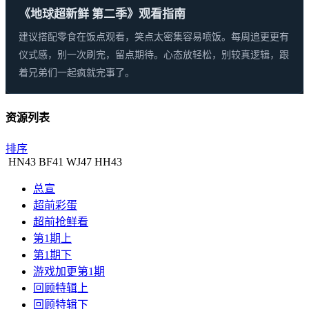
《地球超新鲜 第二季》观看指南
建议搭配零食在饭点观看，笑点太密集容易喷饭。每周追更更有
仪式感，别一次刷完，留点期待。心态放轻松，别较真逻辑，跟
着兄弟们一起疯就完事了。
资源列表
排序
HN
43
BF
41
WJ
47
HH
43
总宣
超前彩蛋
超前抢鲜看
第1期上
第1期下
游戏加更第1期
回顾特辑上
回顾特辑下