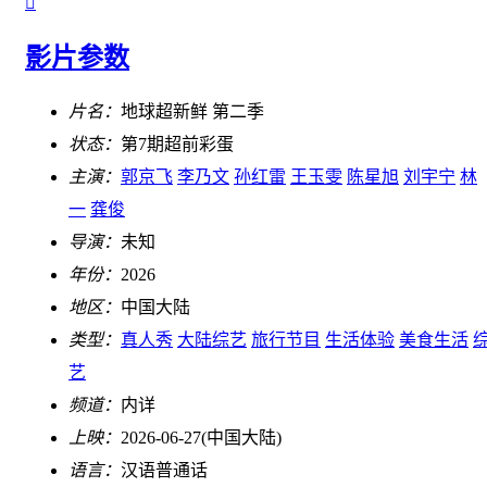

影片参数
片名：
地球超新鲜 第二季
状态：
第7期超前彩蛋
主演：
郭京飞
李乃文
孙红雷
王玉雯
陈星旭
刘宇宁
林
一
龚俊
导演：
未知
年份：
2026
地区：
中国大陆
类型：
真人秀
大陆综艺
旅行节目
生活体验
美食生活
艺
频道：
内详
上映：
2026-06-27(中国大陆)
语言：
汉语普通话