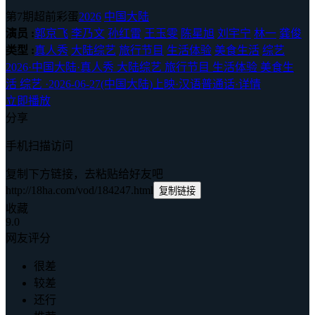
第7期超前彩蛋
2026
中国大陆
演员 :
郭京飞
李乃文
孙红雷
王玉雯
陈星旭
刘宇宁
林一
龚俊
类型 :
真人秀
大陆综艺
旅行节目
生活体验
美食生活
综艺
2026
·
中国大陆
·
真人秀 大陆综艺 旅行节目 生活体验 美食生
活 综艺
·
2026-06-27(中国大陆)上映
·
汉语普通话
·
详情
立即播放
分享
手机扫描访问
复制下方链接，去粘贴给好友吧
http://18ha.com/vod/184247.html
复制链接
收藏
9.0
网友评分
很差
较差
还行