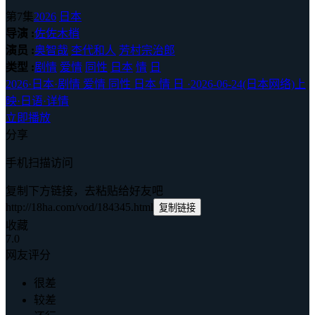
第7集
2026
日本
导演 :
佐佐木梢
演员 :
奥智哉
杢代和人
芳村宗治郎
类型 :
剧情
爱情
同性
日本
情
日
2026
·
日本
·
剧情 爱情 同性 日本 情 日
·
2026-06-24(日本网络)上
映
·
日语
·
详情
立即播放
分享
手机扫描访问
复制下方链接，去粘贴给好友吧
http://18ha.com/vod/184345.html
复制链接
收藏
7.0
网友评分
很差
较差