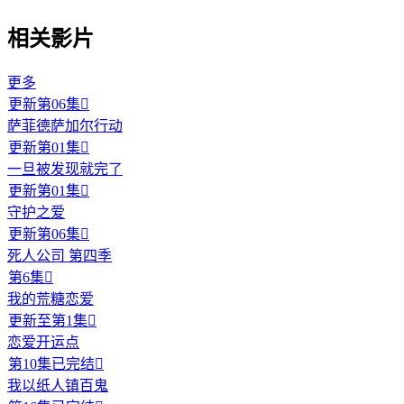
相关影片
更多
更新第06集

萨菲德萨加尔行动
更新第01集

一旦被发现就完了
更新第01集

守护之爱
更新第06集

死人公司 第四季
第6集

我的荒糖恋爱
更新至第1集

恋爱开运点
第10集已完结

我以纸人镇百鬼