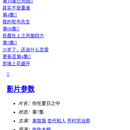
第16集已完结

其实不是重逢
第4集

我的鸵鸟先生
第06集

吾凰在上之凤御四方
第5集

35岁了，还谈什么恋爱
更新至第4集

宫墙上花盛开

影片参数
片名：
你在夏日之中
状态：
第7集
主演：
奥智哉
杢代和人
芳村宗治郎
导演：
佐佐木梢