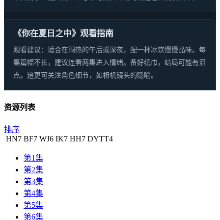
《你在夏日之中》观看指南
观看建议：适合在闷热的午后或深夜，配一杯冰饮慢慢品味。每
集篇幅不长，建议连看两集进入情绪。备好纸巾，结局可能有泪
点。追更可关注角色细节，如相机镜头的隐喻。
资源列表
排序
HN
7
BF
7
WJ
6
IK
7
HH
7
DYTT
4
第1集
第2集
第3集
第4集
第5集
第6集