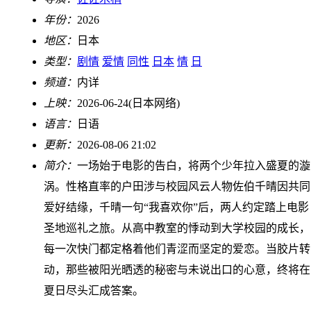
年份：
2026
地区：
日本
类型：
剧情
爱情
同性
日本
情
日
频道：
内详
上映：
2026-06-24(日本网络)
语言：
日语
更新：
2026-08-06 21:02
简介：
一场始于电影的告白，将两个少年拉入盛夏的漩
涡。性格直率的户田涉与校园风云人物佐伯千晴因共同
爱好结缘，千晴一句“我喜欢你”后，两人约定踏上电影
圣地巡礼之旅。从高中教室的悸动到大学校园的成长，
每一次快门都定格着他们青涩而坚定的爱恋。当胶片转
动，那些被阳光晒透的秘密与未说出口的心意，终将在
夏日尽头汇成答案。