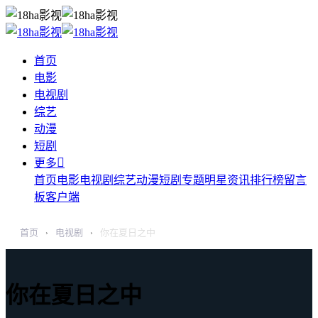
首页
电影
电视剧
综艺
动漫
短剧

更多
首页
电影
电视剧
综艺
动漫
短剧
专题
明星
资讯
排行榜
留言
板
客户端
首页
电视剧
你在夏日之中
›
›
你在夏日之中