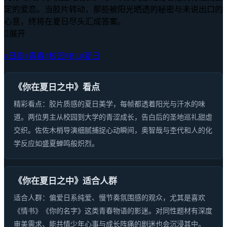
定的爱恋。当胶片转动，那些被阳光晒透的秘密与未说出口的
心意，终将在夏日尽头汇成答案。

展开
#日剧
#青春
#校园
#BL
#夏日
《你在夏日之中》看点
精彩看点：胶片质感的夏日美学，每帧都透着阳光与汗水的味
道。两位男主从校园到大学的青涩成长，告白后的圣地巡礼甜虐
交织。佐佐木梢导演细腻捕捉心动瞬间，奥智哉与杢代和人的化
学反应如盛夏蝉鸣般炽烈。
《你在夏日之中》适合人群
适合人群：偏爱日系纯爱、慢节奏氛围感的观众，尤其是喜欢
《情书》《你的名字》这类青春物语的影迷。对同性题材有深度
审美需求、能共情少年心事与成长阵痛的剧迷也会沉浸其中。