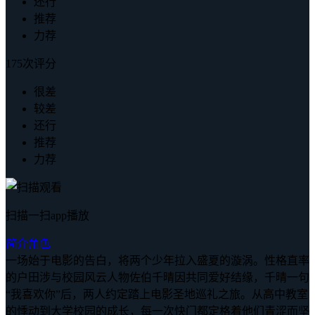
还行
推荐
力荐
175次评分
很差
较差
还行
推荐
力荐
扫描一扫app播放
简介
角色
一场始于电影的告白，将两个少年拉入盛夏的漩涡。性格直率
的户田涉与校园风云人物佐伯千晴因共同爱好结缘，千晴一句
“我喜欢你”后，两人约定踏上电影圣地巡礼之旅。从高中教室
的悸动到大学校园的成长，每一次快门都定格着他们青涩而坚