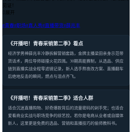
见证！

展开
#青春
#职场
#真人秀
#直播带货
#薛兆丰
《开播吧！青春采销第二季》看点
经济学男神薛兆丰冷静拆解营销套路，金牌主播梁田亲身示范带
货话术，两位导师碰撞火花四溅。30期高能赛制，从选品、供应
链到直播实战全程零滤镜记录，新人选手熬夜改方案、直播翻车
后绝地反击的瞬间，燃点与泪点齐飞。
《开播吧！青春采销第二季》适合人群
适合沉迷直播购物、好奇爆款背后的流量密码的剁手党；也适合
爱看商业实战与职场竞争的综艺控。若你是电商从业者或自媒体
新人，这里更是免费的选品、营销和直播技巧的偷师教科书。