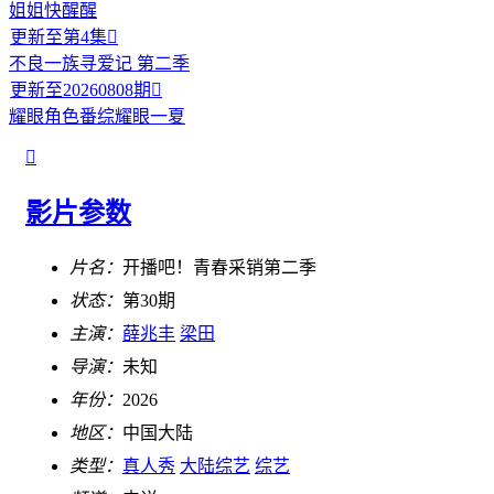
姐姐快醒醒
更新至第4集

不良一族寻爱记 第二季
更新至20260808期

耀眼角色番综耀眼一夏

影片参数
片名：
开播吧！青春采销第二季
状态：
第30期
主演：
薛兆丰
梁田
导演：
未知
年份：
2026
地区：
中国大陆
类型：
真人秀
大陆综艺
综艺