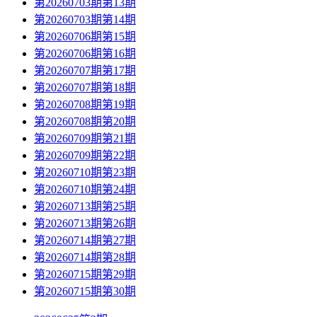
第20260703期第13期
第20260703期第14期
第20260706期第15期
第20260706期第16期
第20260707期第17期
第20260707期第18期
第20260708期第19期
第20260708期第20期
第20260709期第21期
第20260709期第22期
第20260710期第23期
第20260710期第24期
第20260713期第25期
第20260713期第26期
第20260714期第27期
第20260714期第28期
第20260715期第29期
第20260715期第30期