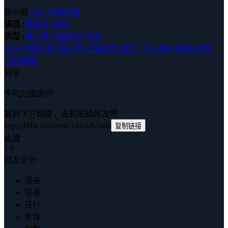
第30期
2026
中国大陆
演员 :
薛兆丰
梁田
类型 :
真人秀
大陆综艺
综艺
2026
·
中国大陆
·
真人秀 大陆综艺 综艺
·
2026上映
·
国语
·
详情
立即播放
分享
手机扫描访问
复制下方链接，去粘贴给好友吧
http://18ha.com/vod/184408.html
复制链接
收藏
7.0
网友评分
很差
较差
还行
推荐