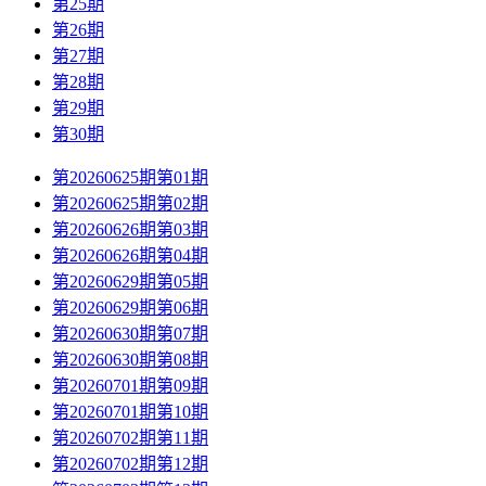
第25期
第26期
第27期
第28期
第29期
第30期
第20260625期第01期
第20260625期第02期
第20260626期第03期
第20260626期第04期
第20260629期第05期
第20260629期第06期
第20260630期第07期
第20260630期第08期
第20260701期第09期
第20260701期第10期
第20260702期第11期
第20260702期第12期