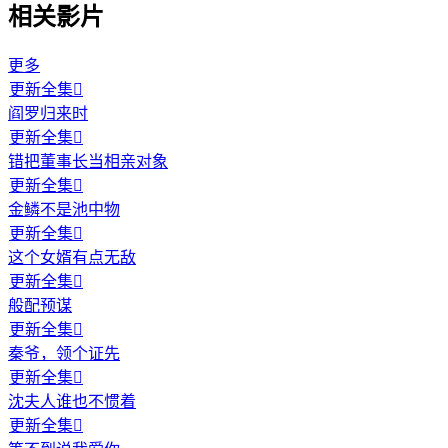
相关影片
更多
更新全集

阎罗归来时
更新全集

错把董事长当相亲对象
更新全集

金鳞不是池中物
更新全集

这个女婿有点无敌
更新全集

般配预谋
更新全集

秦爷，领个证先
更新全集

沈夫人谁也不惯着
更新全集
