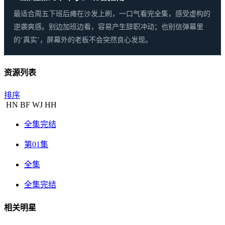
最适合周五下班后瘫在沙发上刷，一口气看完全集，感受虚构的
逆袭爽感。别边加班边看，容易产生辞职冲动；也别信弹幕里
的‘真实’，屏幕外的老板不会突然良心发现。
资源列表
排序
HN
BF
WJ
HH
全集完结
第01集
全集
全集完结
相关明星