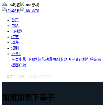
首页
电影
电视剧
综艺
动漫
短剧

更多
首页
电影
电视剧
综艺
动漫
短剧
专题
明星
资讯
排行榜
留言
板
客户端
首页
短剧
加班加到下辈子
›
›
加班加到下辈子