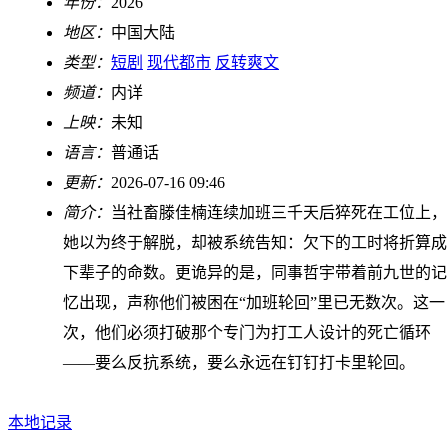
年份：
2026
地区：
中国大陆
类型：
短剧
现代都市
反转爽文
频道：
内详
上映：
未知
语言：
普通话
更新：
2026-07-16 09:46
简介：
当社畜滕佳楠连续加班三千天后猝死在工位上，
她以为终于解脱，却被系统告知：欠下的工时将折算成
下辈子的命数。更诡异的是，同事哲宇带着前九世的记
忆出现，声称他们被困在“加班轮回”里已无数次。这一
次，他们必须打破那个专门为打工人设计的死亡循环
——要么反抗系统，要么永远在钉钉打卡里轮回。
本地记录