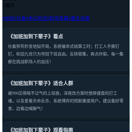

展开
#加班
#社畜
#奇幻轮回
#职场黑幕
#重生逆袭
《加班加到下辈子》看点
社畜猝死秒变地狱开局，系统催命式结算工时；打工人手撕钉
钉，轮回九世只为夺回下班自由。反转密集，爽点炸裂，每一集
都在挑战职场人的血压！
《加班加到下辈子》适合人群
被996压得喘不过气的上班族，深夜改方案时想摔键盘的打工
魂，以及爱看天命反杀、系统博弈的短剧重度用户。建议备好零
食，边看边喊解气！
《加班加到下辈子》观看指南