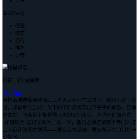
力荐
693次评分
很差
较差
还行
推荐
力荐
扫描一扫app播放
简介
角色
当社畜滕佳楠连续加班三千天后猝死在工位上，她以为终于解
脱，却被系统告知：欠下的工时将折算成下辈子的命数。更诡
异的是，同事哲宇带着前九世的记忆出现，声称他们被困在
“加班轮回”里已无数次。这一次，他们必须打破那个专门为打
工人设计的死亡循环——要么反抗系统，要么永远在钉钉打卡
里轮回。