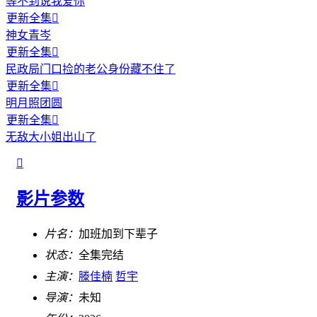
等不到说我爱你
更新全集

神女青岑
更新全集

民政局门口捡的老公身份藏不住了
更新全集

明月照团圆
更新全集

无敌大小姐出山了

影片参数
片名：
加班加到下辈子
状态：
全集完结
主演：
滕佳楠
哲宇
导演：
未知