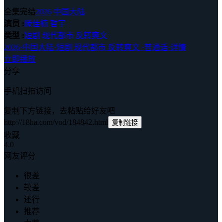
全集完结
2026
中国大陆
演员 :
滕佳楠
哲宇
类型 :
短剧
现代都市
反转爽文
2026
·
中国大陆
·
短剧 现代都市 反转爽文
·
普通话
·
详情
立即播放
分享
手机扫描访问
复制下方链接，去粘贴给好友吧
http://18ha.com/vod/184842.html
复制链接
收藏
4.0
网友评分
很差
较差
还行
推荐