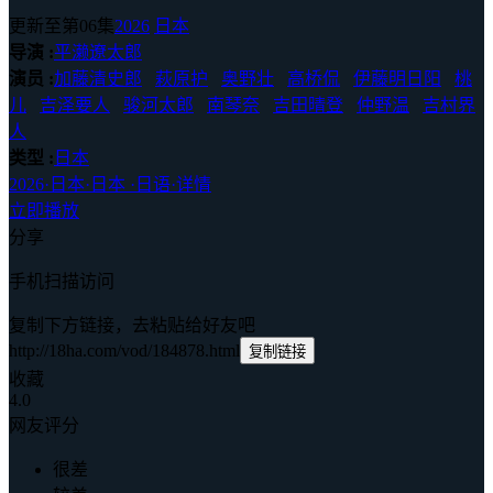
更新至第06集
2026
日本
导演 :
平濑遼太郎
演员 :
加藤清史郎
萩原护
奥野壮
高桥侃
伊藤明日阳
桃
儿
吉泽要人
骏河太郎
南琴奈
吉田晴登
仲野温
吉村界
人
类型 :
日本
2026
·
日本
·
日本
·
日语
·
详情
立即播放
分享
手机扫描访问
复制下方链接，去粘贴给好友吧
http://18ha.com/vod/184878.html
复制链接
收藏
4.0
网友评分
很差