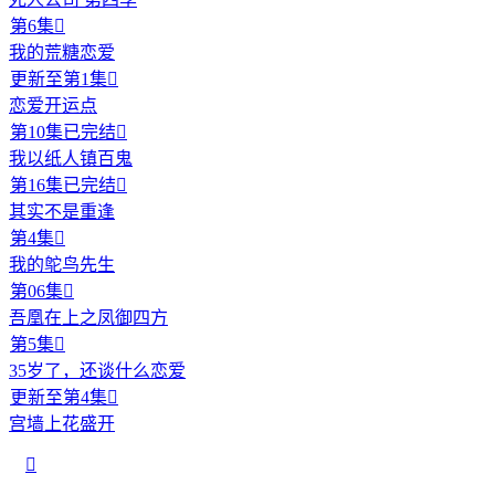
第6集

我的荒糖恋爱
更新至第1集

恋爱开运点
第10集已完结

我以纸人镇百鬼
第16集已完结

其实不是重逢
第4集

我的鸵鸟先生
第06集

吾凰在上之凤御四方
第5集

35岁了，还谈什么恋爱
更新至第4集

宫墙上花盛开
