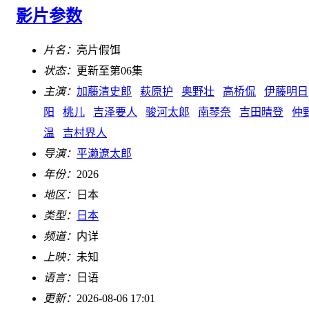
影片参数
片名：
亮片假饵
状态：
更新至第06集
主演：
加藤清史郎
萩原护
奥野壮
高桥侃
伊藤明日
阳
桃儿
吉泽要人
骏河太郎
南琴奈
吉田晴登
仲
温
吉村界人
导演：
平濑遼太郎
年份：
2026
地区：
日本
类型：
日本
频道：
内详
上映：
未知
语言：
日语
更新：
2026-08-06 17:01