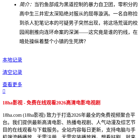
简介：
当钓鱼部成为黑道控制的暴力自卫团，零积分的
高中生三井宏太深陷绝对服从的屈辱漩涡。一名自称捡
到杀人犯笔记本的可疑男子突然出现，将这场荒诞的校
园闹剧推向连环命案的深渊——这究竟是谁的钓线，在
暗处操纵着整个小镇的生死牌？
本地记录
清空记录
查看更多

18ha影视 - 免费在线观看2026高清电影电视剧
18ha.com (18ha影视) 致力于打造2026年最全的免费视频聚合平
台。我们提供最新高清电影、热播电视剧、人气动漫及综艺节
目的在线观看与下载服务。全站内容每日更新，支持电脑与手
机端流畅播放，无需注册，无需安装播放器。想看好剧，就来