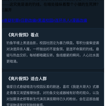
——这究竟是谁的钓线，在暗处操纵着整个小镇的生死牌？

展开
#悬疑犯罪
#日剧改编
#黑道校园
#连环杀人
#漫画改编
《亮片假饵》看点
钓鱼竿缠上黑道血影，校园社团沦为暴力棋盘。零积分废柴逆袭
对决诡异杀人魔，一杆抛出的不是鱼饵，是连环命案的钓线。悬
疑与热血交织，每帧都暗藏反转，鱼线绷紧的瞬间，人心比水面
更暗涌。
《亮片假饵》适合人群
偏爱日式悬疑暗流与校园反差的剧迷，喜欢《我是大哥大》式暴
走青春又渴望推理快感，对钓鱼文化或器械有好奇的观众，以及
对加藤清史郎等新生代演员演技期待已久的粉丝，会在这部血腥
荒诞物语里找到独特爽感。