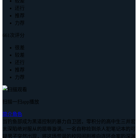
较差
还行
推荐
力荐
661次评分
很差
较差
还行
推荐
力荐
扫描一扫app播放
简介
角色
当钓鱼部成为黑道控制的暴力自卫团，零积分的高中生三井宏
太深陷绝对服从的屈辱漩涡。一名自称捡到杀人犯笔记本的可
疑男子突然出现，将这场荒诞的校园闹剧推向连环命案的深渊