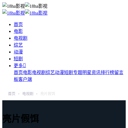
首页
电影
电视剧
综艺
动漫
短剧

更多
首页
电影
电视剧
综艺
动漫
短剧
专题
明星
资讯
排行榜
留言
板
客户端
首页
电视剧
亮片假饵
›
›
亮片假饵