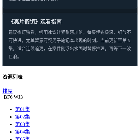
《亮片假饵》观看指南
建议夜灯独看，搭配冰饮让紧张感加倍。每集埋钩极深，细节不
可快进，尤其留意可疑男子笔记本出现的时刻。当前更新至第五
集，适合连续追更，在案件刚浮出水面时暂停推理，再等下一波
巨浪。
资源列表
排序
BF
6
WJ
3
第01集
第02集
第03集
第04集
第05集