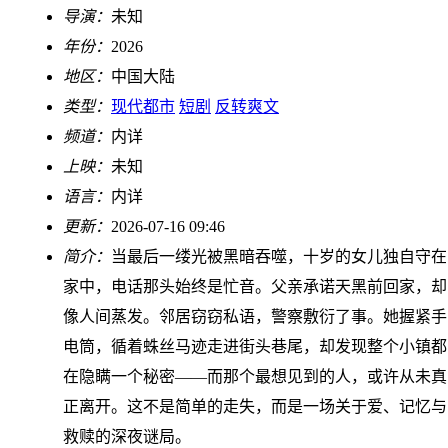
导演：
未知
年份：
2026
地区：
中国大陆
类型：
现代都市
短剧
反转爽文
频道：
内详
上映：
未知
语言：
内详
更新：
2026-07-16 09:46
简介：
当最后一缕光被黑暗吞噬，十岁的女儿独自守在
家中，电话那头始终是忙音。父亲承诺天黑前回家，却
像人间蒸发。邻居窃窃私语，警察敷衍了事。她握紧手
电筒，循着蛛丝马迹走进街头巷尾，却发现整个小镇都
在隐瞒一个秘密——而那个最想见到的人，或许从未真
正离开。这不是简单的走失，而是一场关于爱、记忆与
救赎的深夜谜局。