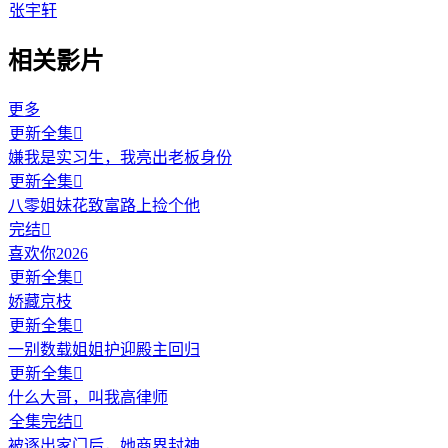
张宇轩
相关影片
更多
更新全集

嫌我是实习生，我亮出老板身份
更新全集

八零姐妹花致富路上捡个他
完结

喜欢你2026
更新全集

娇藏京枝
更新全集

一别数载姐姐护迎殿主回归
更新全集

什么大哥，叫我高律师
全集完结

被逐出家门后，她商界封神