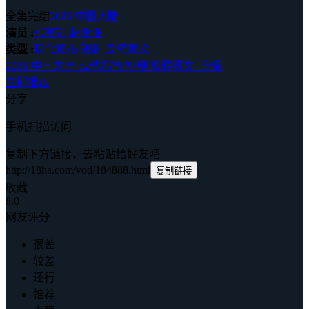
全集完结
2026
中国大陆
演员 :
张宇轩
林希亚
类型 :
现代都市
短剧
反转爽文
2026
·
中国大陆
·
现代都市 短剧 反转爽文
·
详情
立即播放
分享
手机扫描访问
复制下方链接，去粘贴给好友吧
http://18ha.com/vod/184888.html
复制链接
收藏
8.0
网友评分
很差
较差
还行
推荐