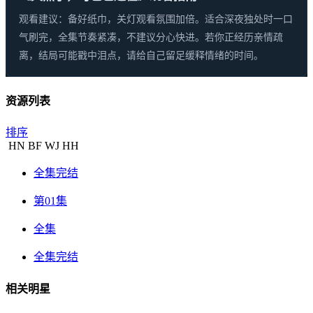
观看建议：备好纸巾，关灯观看氛围加倍。适合深夜独处时一口
气刷完，全集节奏紧凑，不建议分心快进。若你正经历亲情疏
离，结局可能戳中泪点，请给自己留足缓释情绪的时间。
资源列表
排序
HN
BF
WJ
HH
全集完结
第01集
全集
全集完结
相关明星