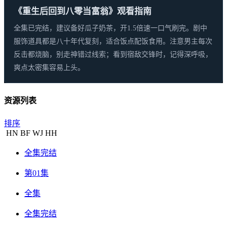
《重生后回到八零当富翁》观看指南
全集已完结，建议备好瓜子奶茶，开1.5倍速一口气刷完。剧中
服饰道具都是八十年代复刻，适合饭点配饭食用。注意男主每次
反击都烧脑，别走神错过线索；看到宿敌交锋时，记得深呼吸，
爽点太密集容易上头。
资源列表
排序
HN
BF
WJ
HH
全集完结
第01集
全集
全集完结