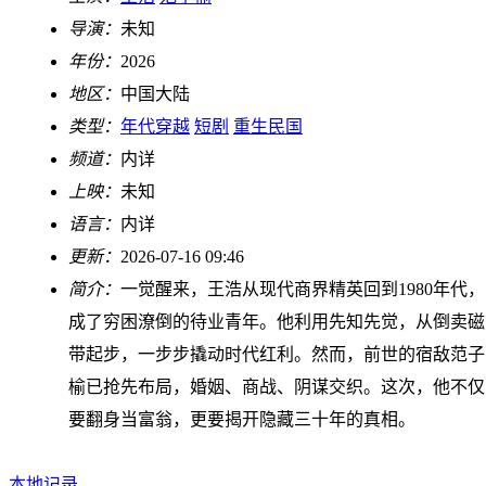
导演：
未知
年份：
2026
地区：
中国大陆
类型：
年代穿越
短剧
重生民国
频道：
内详
上映：
未知
语言：
内详
更新：
2026-07-16 09:46
简介：
一觉醒来，王浩从现代商界精英回到1980年代，
成了穷困潦倒的待业青年。他利用先知先觉，从倒卖磁
带起步，一步步撬动时代红利。然而，前世的宿敌范子
榆已抢先布局，婚姻、商战、阴谋交织。这次，他不仅
要翻身当富翁，更要揭开隐藏三十年的真相。
本地记录