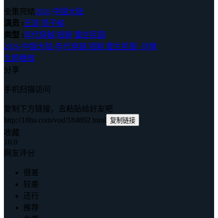
全集完结
2026
中国大陆
演员 :
王浩
范子榆
类型 :
年代穿越
短剧
重生民国
2026
·
中国大陆
·
年代穿越 短剧 重生民国
·
详情
立即播放
分享
手机扫描访问
复制下方链接，去粘贴给好友吧
http://18ha.com/vod/184892.html
复制链接
收藏
10.0
网友评分
很差
较差
还行
推荐