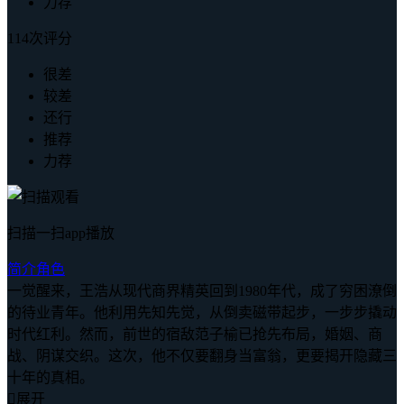
力荐
114次评分
很差
较差
还行
推荐
力荐
扫描一扫app播放
简介
角色
一觉醒来，王浩从现代商界精英回到1980年代，成了穷困潦倒
的待业青年。他利用先知先觉，从倒卖磁带起步，一步步撬动
时代红利。然而，前世的宿敌范子榆已抢先布局，婚姻、商
战、阴谋交织。这次，他不仅要翻身当富翁，更要揭开隐藏三
十年的真相。

展开