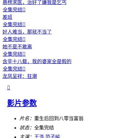
悬榜求医，治好了嫌我是乞丐
全集完结

差班
全集完结

好人难当，那就不当了
全集完结

她不是不敢离
全集完结

含辛十八载，我的婆家全是假的
全集完结

龙凤呈祥：狂潮

影片参数
片名：
重生后回到八零当富翁
状态：
全集完结
主演：
王浩
范子榆