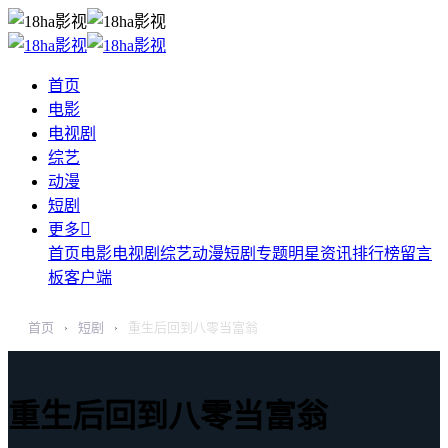
首页
电影
电视剧
综艺
动漫
短剧

更多
首页
电影
电视剧
综艺
动漫
短剧
专题
明星
资讯
排行榜
留言
板
客户端
首页
短剧
重生后回到八零当富翁
›
›
重生后回到八零当富翁