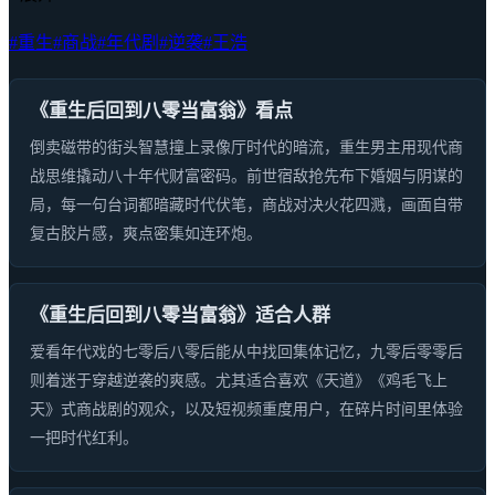
#重生
#商战
#年代剧
#逆袭
#王浩
《重生后回到八零当富翁》看点
倒卖磁带的街头智慧撞上录像厅时代的暗流，重生男主用现代商
战思维撬动八十年代财富密码。前世宿敌抢先布下婚姻与阴谋的
局，每一句台词都暗藏时代伏笔，商战对决火花四溅，画面自带
复古胶片感，爽点密集如连环炮。
《重生后回到八零当富翁》适合人群
爱看年代戏的七零后八零后能从中找回集体记忆，九零后零零后
则着迷于穿越逆袭的爽感。尤其适合喜欢《天道》《鸡毛飞上
天》式商战剧的观众，以及短视频重度用户，在碎片时间里体验
一把时代红利。