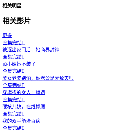
相关明星
相关影片
更多
全集完结

被逐出家门后，她商界封神
全集完结

顾小姐她不装了
全集完结

美女老婆别怕，你老公是无敌天师
全集完结

穿旗袍的女人：旗遇
全集完结

硬核儿媳，在线撑腰
全集完结

我的双手能治百病
全集完结
