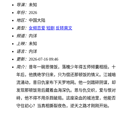
导演：
未知
年份：
2026
地区：
中国大陆
类型：
女频恋爱
短剧
反转爽文
频道：
内详
上映：
未知
语言：
内详
更新：
2026-07-16 09:46
简介：
昔年一碗恩情饭，落魄少年得五师倾囊相授。十
年后，他携绝学归来，只为偿还那顿饭的情义。江城暗
流涌动，昔日仇家布下天罗地网。他一剑踏碎阴谋，却
发现那顿饭背后藏着血海深仇。恩与仇交织，爱与恨对
峙，他不得不用杀戮破局。这座染血的城池里，他能否
守住初心？当真相撕裂夜色，逆天之路才刚刚开始。