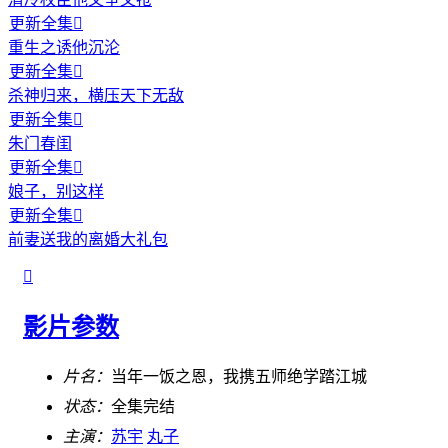
更新全集

重生之诱他沉沦
更新全集

杀神归来，横压天下无敌
更新全集

朱门春闺
更新全集

娘子，别这样
更新全集

前妻送我的离婚大礼包

影片参数
片名：
当年一饭之恩，我携五师绝学踏江城
状态：
全集完结
主演：
苏宇
丸子