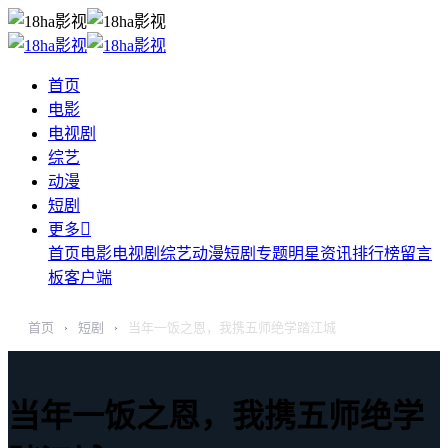
首页
电影
电视剧
综艺
动漫
短剧

更多
首页
电影
电视剧
综艺
动漫
短剧
专题
明星
资讯
排行榜
留言
板
客户端
首页
短剧
当年一饭之恩，我携五师绝学踏江城
›
›
当年一饭之恩，我携五师绝学