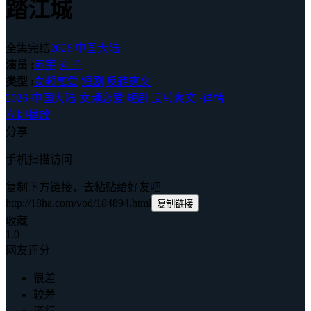
踏江城
全集完结
2026
中国大陆
演员 :
苏宇
丸子
类型 :
女频恋爱
短剧
反转爽文
2026
·
中国大陆
·
女频恋爱 短剧 反转爽文
·
详情
立即播放
分享
手机扫描访问
复制下方链接，去粘贴给好友吧
http://18ha.com/vod/184894.html
复制链接
收藏
1.0
网友评分
很差
较差