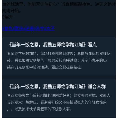
血的城池里，他能否守住初心？当真相撕裂夜色，逆天之路才
刚刚开始。

展开
#复仇
#武侠
#逆袭
#苏宇
#丸子
《当年一饭之恩，我携五师绝学踏江城》看点
五师绝学尽数加持，每场打戏都燃到炸裂；恩情与血仇的双线反
转，看似报恩实则复仇，层层反转直呼过瘾；苏宇与丸子的CP
感在刀光剑影中暗流涌动，甜虐交织极致拉扯。
《当年一饭之恩，我携五师绝学踏江城》适合人群
喜欢女频爽文与反转剧情的短剧爱好者；偏爱强强对抗、双面人
设的观众；想解压、看逆袭打脸又不失情感张力的年轻女性用
户，以及追求快节奏叙事的下饭剧人群。