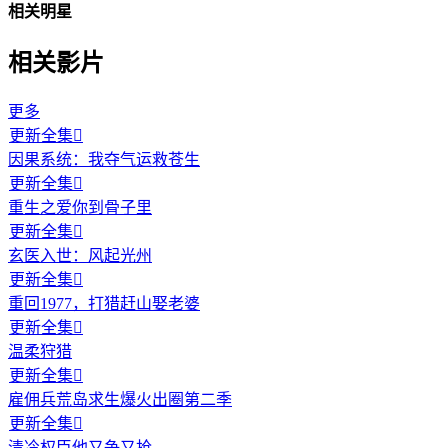
相关明星
相关影片
更多
更新全集

因果系统：我夺气运救苍生
更新全集

重生之爱你到骨子里
更新全集

玄医入世：风起光州
更新全集

重回1977，打猎赶山娶老婆
更新全集

温柔狩猎
更新全集

雇佣兵荒岛求生爆火出圈第二季
更新全集

清冷权臣他又争又抢