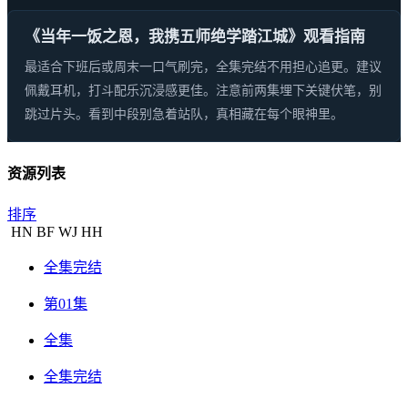
《当年一饭之恩，我携五师绝学踏江城》观看指南
最适合下班后或周末一口气刷完，全集完结不用担心追更。建议
佩戴耳机，打斗配乐沉浸感更佳。注意前两集埋下关键伏笔，别
跳过片头。看到中段别急着站队，真相藏在每个眼神里。
资源列表
排序
HN
BF
WJ
HH
全集完结
第01集
全集
全集完结