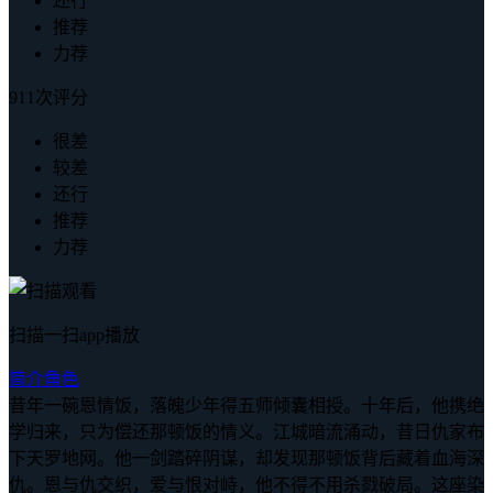
还行
推荐
力荐
911次评分
很差
较差
还行
推荐
力荐
扫描一扫app播放
简介
角色
昔年一碗恩情饭，落魄少年得五师倾囊相授。十年后，他携绝
学归来，只为偿还那顿饭的情义。江城暗流涌动，昔日仇家布
下天罗地网。他一剑踏碎阴谋，却发现那顿饭背后藏着血海深
仇。恩与仇交织，爱与恨对峙，他不得不用杀戮破局。这座染