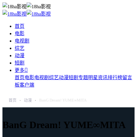
首页
电影
电视剧
综艺
动漫
短剧

更多
首页
电影
电视剧
综艺
动漫
短剧
专题
明星
资讯
排行榜
留言
板
客户端
首页
动漫
BanG Dream! YUME∞MITA
›
›
BanG Dream! YUME∞MITA