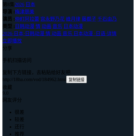
第8集
2026
日本
导演 :
梅津朋美
演员 :
仲町阿拉蕾
宫永野乃花
峰月律
藤都子
千石由乃
类型 :
日韩动漫
情
动画
音乐
日本动漫
2026
·
日本
·
日韩动漫 情 动画 音乐 日本动漫
·
日语
·
详情
立即播放
分享
手机扫描访问
复制下方链接，去粘贴给好友吧
http://18ha.com/vod/184962.html
复制链接
收藏
9.0
网友评分
很差
较差
还行
推荐