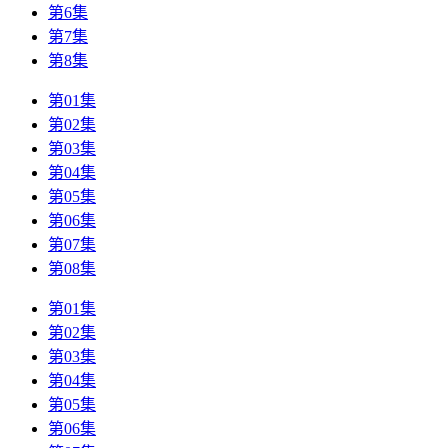
第6集
第7集
第8集
第01集
第02集
第03集
第04集
第05集
第06集
第07集
第08集
第01集
第02集
第03集
第04集
第05集
第06集