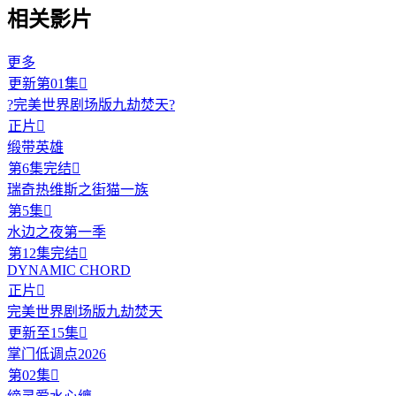
相关影片
更多
更新第01集

?完美世界剧场版九劫焚天?
正片

缎带英雄
第6集完结

瑞奇热维斯之街猫一族
第5集

水边之夜第一季
第12集完结

DYNAMIC CHORD
正片

​完美世界剧场版九劫焚天​
更新至15集

掌门低调点2026
第02集
