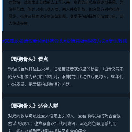
存警惕，试图阻止苗靖前去工作未果。张宾的走私生意逐渐暴露，为
保护苗靖，陈异只能以身入局，两人并肩作战，配合警方对抗张宾。
最终，张宾及其同伙受到法律制裁。身受重伤的陈异向苗靖告白，两
人终成眷属。
#宋威龙张婧仪新剧
#野狗骨头
#爱情悬疑
#相依为命
#复仇救赎
《野狗骨头》看点
锈蚀的台球杆碰出火星，旧磁带藏着灰烬里的秘密；张婧仪与宋
威龙从相依为命到针锋相对，眼神拉扯比动作戏更灼人。90年代
小城质感，把爱情拍成暗涌的凶器。
《野狗骨头》适合人群
对双向救赎与危险爱人设定上头的人，爱看‘你以为的巧合全是
蓄谋’的观众；也推荐喜欢年代剧滤镜、沉迷角色命运感的朋
友，能在这部剧里找到被撕裂又愈合的痛快。