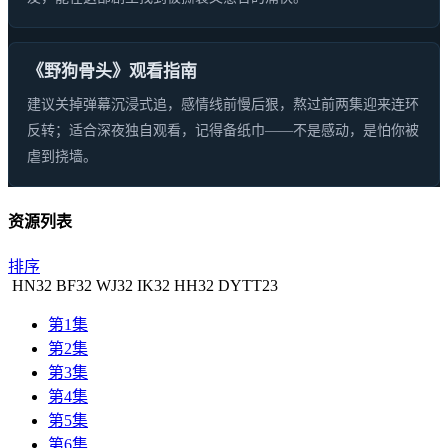
《野狗骨头》观看指南
建议关掉弹幕沉浸式追，感情线前慢后狠，熬过前两集迎来连环
反转；适合深夜独自观看，记得备纸巾——不是感动，是怕你被
虐到挠墙。
资源列表
排序
HN
32
BF
32
WJ
32
IK
32
HH
32
DYTT
23
第1集
第2集
第3集
第4集
第5集
第6集