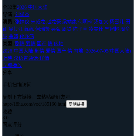
全32集
2026
中国大陆
导演 :
刘俊杰
演员 :
张婧仪
宋威龙
赵龙豪
梁靖康
何明翰
汤加文
杨雪儿
田
征
吴其江
练练
何瑞贤
吴弘
周铁
陈子萱
凌美仕
严智超
周俞
辰
曲靖
孙亦鸿
类型 :
剧情
爱情
国产
情
内地
2026
·
中国大陆
·
剧情 爱情 国产 情 内地
·
2026-07-05(中国大陆)
上映
·
汉语普通话
·
详情
立即播放
分享
手机扫描访问
复制下方链接，去粘贴给好友吧
http://18ha.com/vod/185160.html
复制链接
收藏
8.0
网友评分