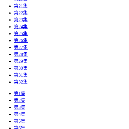
第21集
第22集
第23集
第24集
第25集
第26集
第27集
第28集
第29集
第30集
第31集
第32集
第1集
第2集
第3集
第4集
第5集
第6集