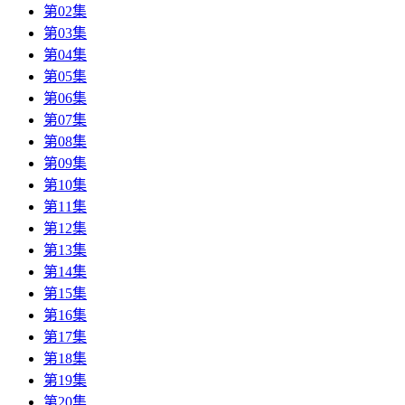
第02集
第03集
第04集
第05集
第06集
第07集
第08集
第09集
第10集
第11集
第12集
第13集
第14集
第15集
第16集
第17集
第18集
第19集
第20集