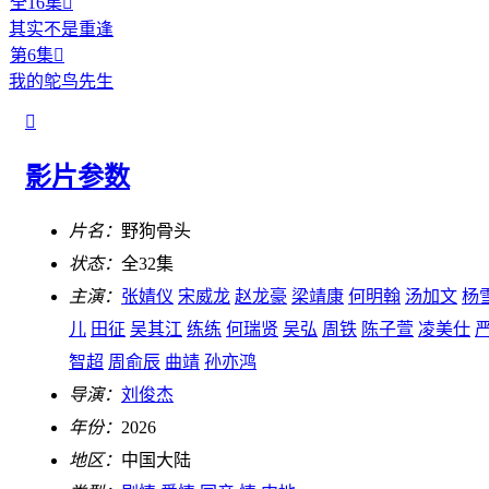
全16集

其实不是重逢
第6集

我的鸵鸟先生

影片参数
片名：
野狗骨头
状态：
全32集
主演：
张婧仪
宋威龙
赵龙豪
梁靖康
何明翰
汤加文
杨
儿
田征
吴其江
练练
何瑞贤
吴弘
周铁
陈子萱
凌美仕
智超
周俞辰
曲靖
孙亦鸿
导演：
刘俊杰
年份：
2026
地区：
中国大陆