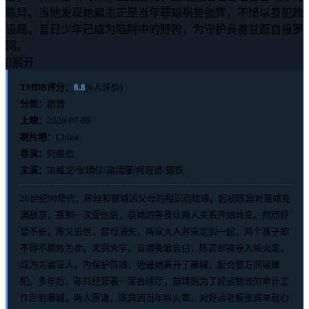
陈异。当他发现她雇主正是当年罪魁祸首张宾，不惜以身犯险
设局。昔日少年已成为陷阱中的野狗，为守护良善甘愿自投罗
网。

展开
TMDB评分：
8.8
(6人评价)
分类：
剧情
上映：
2026-07-05
制片地：
China
导演：
刘俊杰
主演：
宋威龙/张婧仪/梁靖康/何瑞贤/周铁
20世纪90年代，陈异和苗靖因父母的相识而结缘。起初陈异对苗靖充
满敌意，直到一次受伤后，苗靖的善良让两人关系开始转变。然而好
景不长，陈父去世、苗母消失，两家大人并未走到一起，两个孩子却
不得不相依为命。来到大学，苗靖勇敢告白，陈异却被卷入纵火案，
成为关键证人，为保护苗靖，他逼她离开了藤城，配合警方抓捕嫌
犯。多年后，陈异经营着一家台球厅，苗靖则为了好运物流的审计工
作回到藤城。两人重逢，陈异因当年纵火案，对好运老板张宾早就心