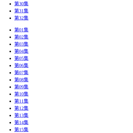
第30集
第31集
第32集
第01集
第02集
第03集
第04集
第05集
第06集
第07集
第08集
第09集
第10集
第11集
第12集
第13集
第14集
第15集