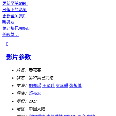
更新至第6集

日落下的彩虹
更新至01集

新男友
第24集已完结

长歌莫问

影片参数
片名：
春花宴
状态：
第27集已完结
主演：
胡亦瑶
王星玮
罗嘉麒
张永博
导演：
邓亮宏
年份：
2027
地区：
中国大陆