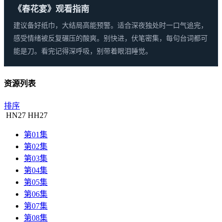
《春花宴》观看指南
建议备好纸巾，大结局高能预警。适合深夜独处时一口气追完，
感受情绪被反复碾压的酸爽。别快进，伏笔密集，每句台词都可
能是刀。看完记得深呼吸，别带着眼泪睡觉。
资源列表
排序
HN
27
HH
27
第01集
第02集
第03集
第04集
第05集
第06集
第07集
第08集