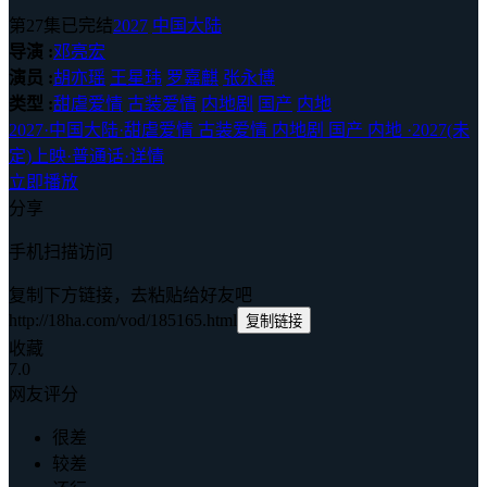
第27集已完结
2027
中国大陆
导演 :
邓亮宏
演员 :
胡亦瑶
王星玮
罗嘉麒
张永博
类型 :
甜虐爱情
古装爱情
内地剧
国产
内地
2027
·
中国大陆
·
甜虐爱情 古装爱情 内地剧 国产 内地
·
2027(未
定)上映
·
普通话
·
详情
立即播放
分享
手机扫描访问
复制下方链接，去粘贴给好友吧
http://18ha.com/vod/185165.html
复制链接
收藏
7.0
网友评分
很差
较差