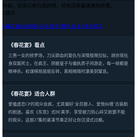
伪装，这场以命为局的棋，终将迎来最凄美的终章。

展开
#春花宴
#胡亦瑶
#古装虐恋
#复仇女主
#多角关系
《春花宴》看点
三男一女的修罗场，刀尖舔血的复仇与深情极限拉扯。胡亦瑶化
身双面死士，在疯王、阴狠皇子与偏执质子间游走，每一帧都是
眼神杀。权谋棋局层层反转，真相揭晓时凄美到窒息。
《春花宴》适合人群
爱嗑虐恋CP的观众会疯，尤其偏好‘全员狠人、爱恨纠缠’古装剧
的剧迷。喜欢《东宫》式BE美学、享受被刀到心碎又欲罢不能
的观众，这部27集的紧凑节奏正好让你沉浸式过瘾。