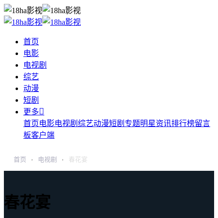
首页
电影
电视剧
综艺
动漫
短剧

更多
首页
电影
电视剧
综艺
动漫
短剧
专题
明星
资讯
排行榜
留言
板
客户端
首页
电视剧
春花宴
›
›
春花宴