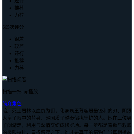
还行
推荐
力荐
665次评分
很差
较差
还行
推荐
力荐
扫描一扫app播放
简介
角色
暗厂死士眉林以血仇为饵，化身疯王慕容璟最锋利的刃、阴狠
大皇子眼中的替身、赵国质子越秦偏执守护的人。她在三位男
子间游走，利用与深情交织成修罗场。每一步都是背叛与救赎
的极限拉扯，皇权博弈之下，谁才是真正的猎物？当真相撕裂