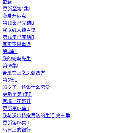
更多
更新至第1集

恋爱开运点
第10集已完结

我以纸人镇百鬼
第16集已完结

其实不是重逢
第4集

我的鸵鸟先生
第06集

吾凰在上之凤御四方
第5集

35岁了，还谈什么恋爱
更新至第4集

宫墙上花盛开
更新第03集

我与沃尔特家男孩的生活 第三季
更新第06集

马背上的银行