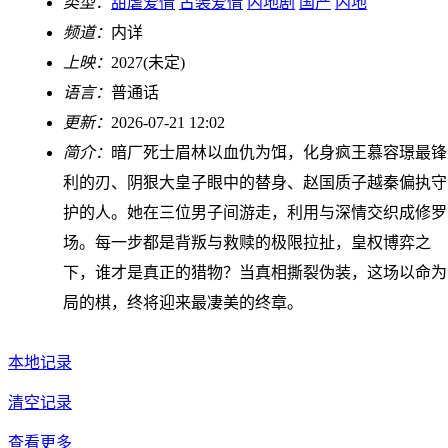
类型：
甜虐爱情
古装爱情
内地剧
国产
内地
频道：
内详
上映：
2027(未定)
语言：
普通话
更新：
2026-07-21 12:02
简介：
暗厂死士眉林以血仇为饵，化身疯王慕容璟最锋
利的刃、阴狠大皇子眼中的替身、赵国质子越秦偏执守
护的人。她在三位男子间游走，利用与深情交织成修罗
场。每一步都是背叛与救赎的极限拉扯，皇权博弈之
下，谁才是真正的猎物？当真相撕裂伪装，这场以命为
局的棋，终将迎来最凄美的终章。
本地记录
清空记录
查看更多