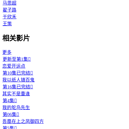
马思超
翟子路
于欣禾
王策
相关影片
更多
更新至第1集

恋爱开运点
第10集已完结

我以纸人镇百鬼
第16集已完结

其实不是重逢
第4集

我的鸵鸟先生
第06集

吾凰在上之凤御四方
第5集
