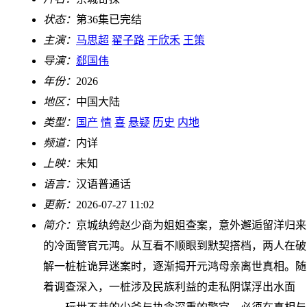
状态：
第36集已完结
主演：
马思超
翟子路
于欣禾
王策
导演：
郄国伟
年份：
2026
地区：
中国大陆
类型：
国产
情
喜
悬疑
历史
内地
频道：
内详
上映：
未知
语言：
汉语普通话
更新：
2026-07-27 11:02
简介：
京城纨绔赵少商为姐姐查案，意外邂逅留洋归来
的冷面警官元鸿。从互看不顺眼到默契搭档，两人在破
解一桩桩诡异迷案时，逐渐揭开元鸿母亲离世真相。随
着调查深入，一桩涉及民族利益的走私阴谋浮出水面