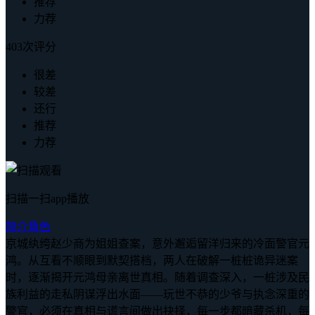
推荐
力荐
403次评分
很差
较差
还行
推荐
力荐
扫描一扫app播放
简介
角色
京城纨绔赵少商为姐姐查案，意外邂逅留洋归来的冷面警官元
鸿。从互看不顺眼到默契搭档，两人在破解一桩桩诡异迷案
时，逐渐揭开元鸿母亲离世真相。随着调查深入，一桩涉及民
族利益的走私阴谋浮出水面——玩世不恭的少爷与执念深重的
警官，必须在真相与谎言间做出抉择，每一步都暗藏杀机，每