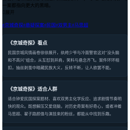
一案都指向更大的黑暗。

展开
#京城奇探
#悬疑探案
#民国
#双男主
#马思超
《京城奇探》看点
民国京城风情画卷徐徐展开，纨绔少爷与冷面警官这对“没头脑
和不高兴”组合，从互怼到并肩，笑料与悬念齐飞。案件环环相
扣，抽丝剥茧中暗藏民族大义，反转不断，让人欲罢不能。
《京城奇探》适合人群
适合钟爱民国探案题材、喜欢双男主化学反应、追求剧情节奏明
快的观众。既想解压又爱烧脑，对历史奇案有好奇心，或者冲着
马思超、翟子路颜值与演技来的粉丝，都能从中找到乐趣。