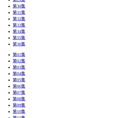
第30集
第31集
第32集
第33集
第34集
第35集
第36集
第01集
第02集
第03集
第04集
第05集
第06集
第07集
第08集
第09集
第10集
第11集