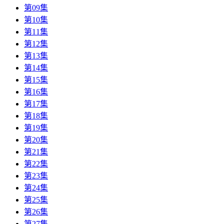
第09集
第10集
第11集
第12集
第13集
第14集
第15集
第16集
第17集
第18集
第19集
第20集
第21集
第22集
第23集
第24集
第25集
第26集
第27集