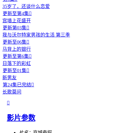
35岁了，还谈什么恋爱
更新至第4集

宫墙上花盛开
更新第03集

我与沃尔特家男孩的生活 第三季
更新至06集

马背上的银行
更新至第6集

日落下的彩虹
更新至01集

新男友
第24集已完结

长歌莫问

影片参数
片名：
京城奇探