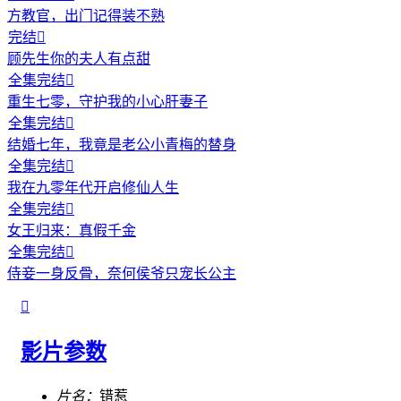
方教官，出门记得装不熟
完结

顾先生你的夫人有点甜
全集完结

重生七零，守护我的小心肝妻子
全集完结

结婚七年，我竟是老公小青梅的替身
全集完结

我在九零年代开启修仙人生
全集完结

女王归来：真假千金
全集完结

侍妾一身反骨，奈何侯爷只宠长公主

影片参数
片名：
错惹