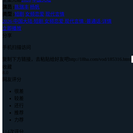
演员 :
陈瑞丰
杨帆
类型 :
短剧
女频恋爱
现代言情
2026
·
中国大陆
·
短剧 女频恋爱 现代言情
·
普通话
·
详情
立即播放
分享
手机扫描访问
复制下方链接，去粘贴给好友吧
http://18ha.com/vod/185316.html
收藏
8.0
网友评分
很差
较差
还行
推荐
力荐
114次评分