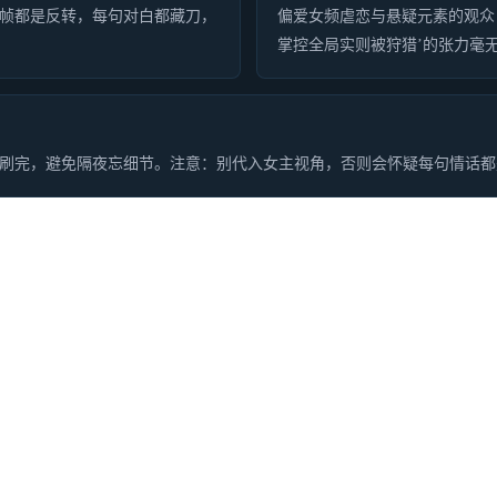
帧都是反转，每句对白都藏刀，
偏爱女频虐恋与悬疑元素的观众
掌控全局实则被狩猎’的张力毫
刷完，避免隔夜忘细节。注意：别代入女主视角，否则会怀疑每句情话都