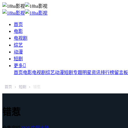
首页
电影
电视剧
综艺
动漫
短剧

更多
首页
电影
电视剧
综艺
动漫
短剧
专题
明星
资讯
排行榜
留言板
首页
短剧
错惹
›
›
错惹
全集完结
2026
中国大陆