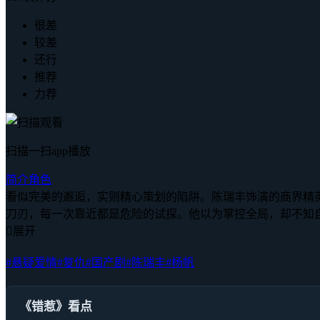
很差
较差
还行
推荐
力荐
扫描一扫app播放
简介
角色
看似完美的邂逅，实则精心策划的陷阱。陈瑞丰饰演的商界精
刀刃，每一次靠近都是危险的试探。他以为掌控全局，却不知

展开
#悬疑爱情
#复仇
#国产剧
#陈瑞丰
#杨帆
《错惹》看点