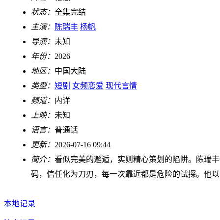
状态：
全集完结
主演：
陈瑞丰
杨帆
导演：
未知
年份：
2026
地区：
中国大陆
类型：
短剧
女频恋爱
现代言情
频道：
内详
上映：
未知
语言：
普通话
更新：
2026-07-16 09:44
简介：
看似完美的邂逅，实则精心策划的陷阱。陈瑞丰
码，信任化为刀刃，每一次靠近都是危险的试探。他以
本地记录