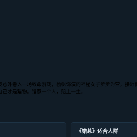
英意外卷入一场致命游戏，杨帆饰演的神秘女子步步为营，接近
自己才是猎物。错惹一个人，赔上一生。
《错惹》适合人群