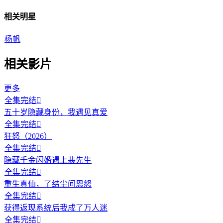
相关明星
杨帆
相关影片
更多
全集完结

五十岁隐藏身份，我遇见真爱
全集完结

狂怒（2026）
全集完结

隐藏千金闪婚遇上裴先生
全集完结

重生真仙，了结尘间恩怨
全集完结

获得返现系统后我成了万人迷
全集完结
