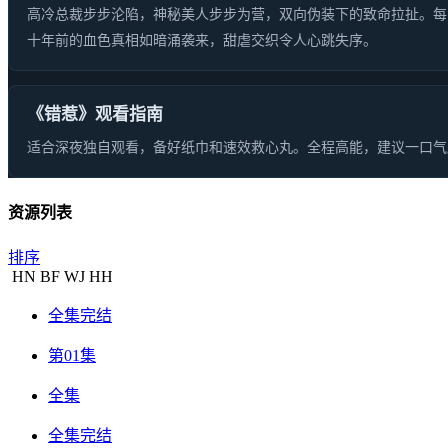
高冷总裁步步沦陷，神秘美人步步为营，双向伪装下的致命拉扯。每
十年前的血色真相如暗涌袭来，甜虐交织令人心跳失序。
《错惹》观看指南
适合深夜独自观看，备好纸巾和速效救心丸。全程高能，建议一口气
资源列表
排序
HN
BF
WJ
HH
全集完结
第01集
全集
全集完结