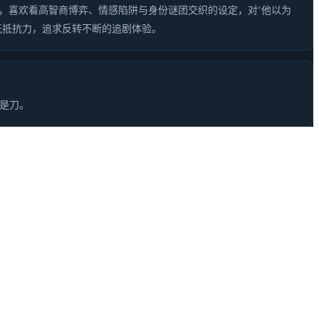
，喜欢看高智商博弈、情感陷阱与身份谜团交织的设定，对‘他以为
无抵抗力，追求反转不断的追剧体验。
是刀。