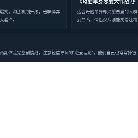
《母胎单身恋爱大作战2》
爆笑。淘汰机制升级，暧昧博弈
适合母胎单身却渴望恋爱的人群
大看点。
到共鸣，情侣观众则能笑着吐槽
两期体验完整剧情线。注意轻信导师的‘恋爱理论’，他们自己也常常掉链