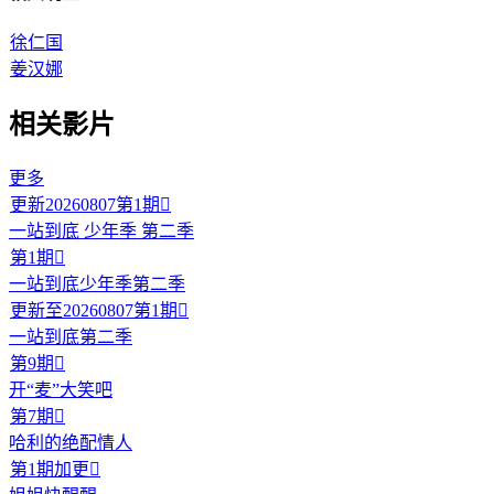
徐仁国
姜汉娜
相关影片
更多
更新20260807第1期

一站到底 少年季 第二季
第1期

一站到底少年季第二季
更新至20260807第1期

一站到底第二季
第9期

开“麦”大笑吧
第7期

哈利的绝配情人
第1期加更
