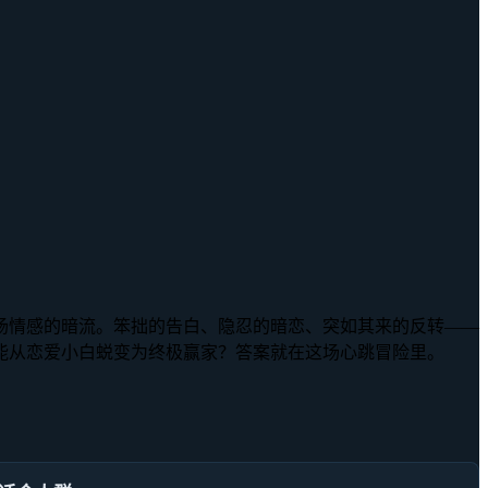
场场情感的暗流。笨拙的告白、隐忍的暗恋、突如其来的反转——
能从恋爱小白蜕变为终极赢家？答案就在这场心跳冒险里。