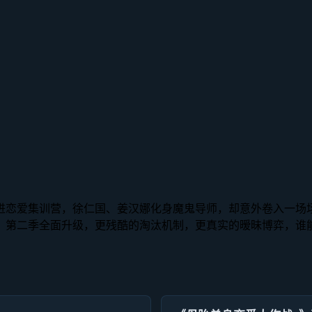
行塞进恋爱集训营，徐仁国、姜汉娜化身魔鬼导师，却意外卷入一
。第二季全面升级，更残酷的淘汰机制，更真实的暧昧博弈，谁