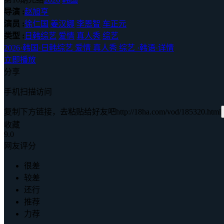
导演 :
赵旭亨
演员 :
徐仁国
姜汉娜
李恩智
车正元
类型 :
日韩综艺
爱情
真人秀
综艺
2026
·
韩国
·
日韩综艺 爱情 真人秀 综艺
·
韩语
·
详情
立即播放
分享
手机扫描访问
复制下方链接，去粘贴给好友吧
http://18ha.com/vod/185320.html
收藏
9.0
网友评分
很差
较差
还行
推荐
力荐