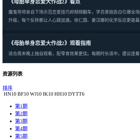
《母胎单身恋爱大作战2》看点
魔鬼导师亲自下场示范恋爱技巧却频频翻车，学员笨拙告白引爆全场
升级，每个反转都让人心跳加速。徐仁国、姜汉娜的化学反应更是最
《母胎单身恋爱大作战2》观看指南
适合周末晚上独自观看，配零食效果更佳。每期时长适中，建议连看
资源列表
排序
HN
10
BF
10
WJ
10
IK
10
HH
10
DYTT
6
第1期
第2期
第3期
第4期
第5期