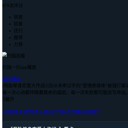
879次评分
很差
较差
还行
推荐
力荐
扫描一扫app播放
简介
角色
[母胎单身恋爱大作战2]当从未牵过手的“爱情绝缘体”被强
每一次心动都伴随着致命的尴尬，每一次失败都可能改写命运

展开
#母胎单身
#恋爱真人秀
#徐仁国
#姜汉娜
#韩国综艺