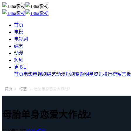
首页
电影
电视剧
综艺
动漫
短剧

更多
首页
电影
电视剧
综艺
动漫
短剧
专题
明星
资讯
排行榜
留言板
首页
综艺
母胎单身恋爱大作战2
›
›
母胎单身恋爱大作战2
第10期完结
2026
韩国