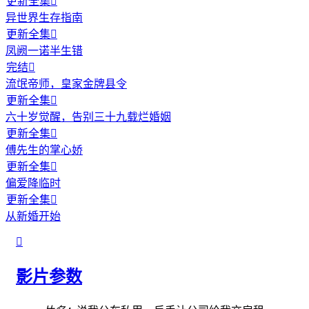
更新全集

异世界生存指南
更新全集

凤阙一诺半生错
完结

流氓帝师，皇家金牌县令
更新全集

六十岁觉醒，告别三十九载烂婚姻
更新全集

傅先生的掌心娇
更新全集

偏爱降临时
更新全集

从新婚开始

影片参数