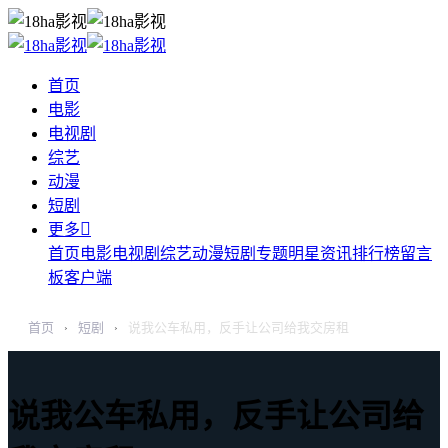
首页
电影
电视剧
综艺
动漫
短剧

更多
首页
电影
电视剧
综艺
动漫
短剧
专题
明星
资讯
排行榜
留言
板
客户端
首页
短剧
说我公车私用，反手让公司给我交房租
›
›
说我公车私用，反手让公司给