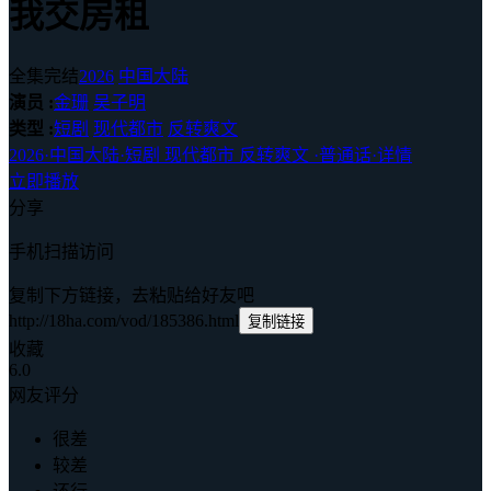
我交房租
全集完结
2026
中国大陆
演员 :
金珊
吴子明
类型 :
短剧
现代都市
反转爽文
2026
·
中国大陆
·
短剧 现代都市 反转爽文
·
普通话
·
详情
立即播放
分享
手机扫描访问
复制下方链接，去粘贴给好友吧
http://18ha.com/vod/185386.html
复制链接
收藏
6.0
网友评分
很差
较差