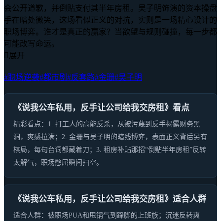
会公开道歉，并倒贴支付其半年房租。吴子明饰演的资本操盘
手在暗处微笑，这场看似正义的对抗，实则是一场精心设计的
职场博弈。谁才是真正的赢家？当欲望与规则碰撞，每一步都
可能改写命运。

展开
#职场逆袭
#都市剧
#反套路
#金珊
#吴子明
《说我公车私用，反手让公司给我交房租》看点
精彩看点：1. 打工人的高能反杀，从被污蔑到反手揭露财务黑
洞，爽感拉满；2. 金珊与吴子明的暗线博弈，表面正义背后另有
棋局，每句台词都藏着刀；3. 租房补贴那招“倒贴半年房租”反转
太解气，职场憋屈瞬间扫空。
《说我公车私用，反手让公司给我交房租》适合人群
适合人群：被职场PUA和甩锅气到跺脚的上班族；沉迷反转爽