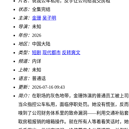
片名：
说我公车私用，反手让公司给我交房租
状态：
全集完结
主演：
金珊
吴子明
导演：
未知
年份：
2026
地区：
中国大陆
类型：
短剧
现代都市
反转爽文
频道：
内详
上映：
未知
语言：
普通话
更新：
2026-07-16 09:43
简介：
在职场的灰色地带，金珊饰演的普通员工被上司
当众指控公车私用，面临停职处罚。她没有慌张，反而
嗅到了公司财务体系里的致命漏洞——利用交通补贴套
取房租报销的暗箱操作。就在所有人等着看笑话时，她