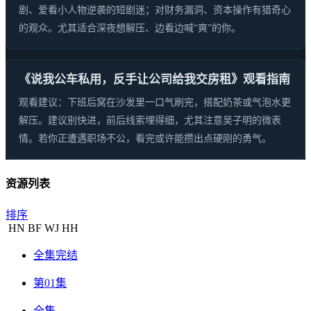
剧、爱看小人物逆袭的短剧迷；对财务漏洞、资本操作有猎奇心
的观众。尤其适合深夜想解压、边看边喊“爽”的你。
《说我公车私用，反手让公司给我交房租》观看指南
观看建议：下班后窝在沙发里一口气刷完，搭配奶茶或气泡水更
解压。建议别快进，前后线索埋得细，尤其注意吴子明的微表
情。若你正遭遇职场不公，看完或许能攒出点硬刚的勇气。
资源列表
排序
HN
BF
WJ
HH
全集完结
第01集
全集