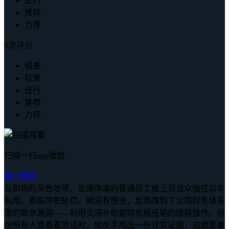
还行
推荐
力荐
6次评分
很差
较差
还行
推荐
力荐
扫描一扫app播放
简介
角色
在职场的灰色地带，金珊饰演的普通员工被上司当众指控公车
私用，面临停职处罚。她没有慌张，反而嗅到了公司财务体系
里的致命漏洞——利用交通补贴套取房租报销的暗箱操作。就
在所有人等着看笑话时，她反手甩出一份详实证据，迫使董事