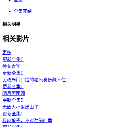
全集完结
相关明星
相关影片
更多
更新全集

神女青岑
更新全集

民政局门口捡的老公身份藏不住了
更新全集

明月照团圆
更新全集

无敌大小姐出山了
更新全集

我家娘子，不对劲第四季