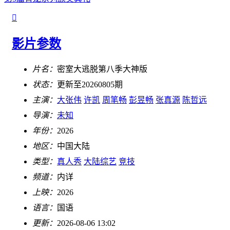

影片参数
片名：
密室大逃脱第八季大神版
状态：
更新至20260805期
主演：
大张伟
许凯
周笔畅
彭昱畅
张真源
陈哲远
导演：
未知
年份：
2026
地区：
中国大陆
类型：
真人秀
大陆综艺
竞技
频道：
内详
上映：
2026
语言：
国语
更新：
2026-08-06 13:02