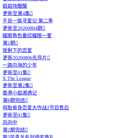
姐姐快醒醒
更新至第4集

不良一族寻爱记 第二季
更新至20260804期

耀眼角色番综耀眼一夏
第1期

我剩下的恋爱
更新20260806先导片

一路向海的少年
更新至01集

X The League
更新至第2集

香港小姐湘遇记
第6期完结

母胎单身恋爱大作战2节目售后
更新至01集

风向中
第2期完结

第5届青龙系列颁奖典礼