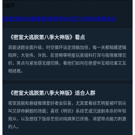

展开
#密室逃脱
#烧脑推理
#悬疑竞技
#综艺大神版
#高能挑战
《密室大逃脱第八季大神版》看点
高能谜题全面升级，时空循环设定烧脑加倍，每一关都暗藏逻辑
陷阱；大张伟、许凯、彭昱畅等明星玩家插科打诨与极限推理交
织，笑点与紧张感无缝切换，看他们如何在绝望中互相坑害又互
相拯救。
《密室大逃脱第八季大神版》适合人群
密室逃脱和悬疑推理爱好者会狂喜，尤其爱看综艺明星被吓到尖
叫又拼命解题的场面；喜欢《明侦》系综艺或沉迷剧本杀的年轻
观众，以及想找下饭综艺但对纯搞笑已厌倦、渴望带点脑力刺激
的人。