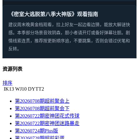
《密室大逃脱第八季大神版》观看指南
建议周末晚黄金档观看，拉上好友一起边看边猜，能放大解谜快
感。本季部分场景音效阴森，胆小者请开灯或备好弹幕壮胆。剧
情线索连贯，推荐按更新顺序追，不要跳集，否则会错过伏笔和
反转。
资源列表
排序
IK
13
WJ
10
DYTT
2
第20260708期超前聚会上
第20260708期超前聚会下
第20260722期密神团花式传球
第20260722期密神团迷路暴走
第20260724期Plus版
第20260728期超前彩蛋