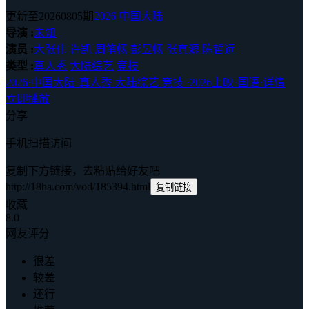
更新至20260805期
2026
中国大陆
导演 :
未知
演员 :
大张伟
许凯
周笔畅
彭昱畅
张真源
陈哲远
类型 :
真人秀
大陆综艺
竞技
2026
·
中国大陆
·
真人秀 大陆综艺 竞技
·
2026上映
·
国语
·
详情
立即播放
分享
手机扫描访问
复制下方链接，去粘贴给好友吧
http://18ha.com/vod/185394.html
复制链接
收藏
8.0
网友评分
很差
较差
还行