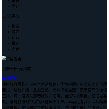
推荐
力荐
117次评分
很差
较差
还行
推荐
力荐
扫描一扫app播放
简介
角色
神秘阵容再临！《密室大逃脱第八季大神版》以全新高能谜题
回归，烧脑升级，悬念迭起。大神玩家被困于无尽循环的诡谲
空间，每一道机关都暗藏致命陷阱。当逻辑被颠覆，记忆被篡
改，唯有打破时空枷锁才能逃出生天。本季更考验团队默契与
极限推理，友情与智慧的极限碰撞，谁将成为最后的破局者？