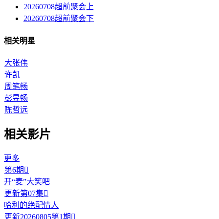
20260708超前聚会上
20260708超前聚会下
相关明星
大张伟
许凯
周笔畅
彭昱畅
陈哲远
相关影片
更多
第6期

开“麦”大笑吧
更新第07集

哈利的绝配情人
更新20260805第1期
