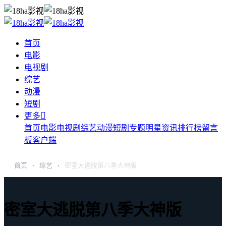
首页
电影
电视剧
综艺
动漫
短剧

更多
首页
电影
电视剧
综艺
动漫
短剧
专题
明星
资讯
排行榜
留言
板
客户端
首页
综艺
密室大逃脱第八季大神版
›
›
密室大逃脱第八季大神版