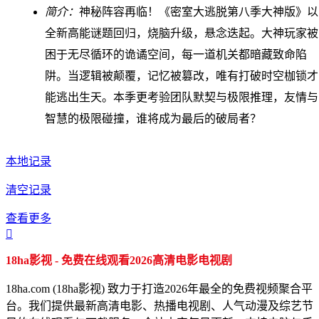
简介：
神秘阵容再临！《密室大逃脱第八季大神版》以
全新高能谜题回归，烧脑升级，悬念迭起。大神玩家被
困于无尽循环的诡谲空间，每一道机关都暗藏致命陷
阱。当逻辑被颠覆，记忆被篡改，唯有打破时空枷锁才
能逃出生天。本季更考验团队默契与极限推理，友情与
智慧的极限碰撞，谁将成为最后的破局者？
本地记录
清空记录
查看更多

18ha影视 - 免费在线观看2026高清电影电视剧
18ha.com (18ha影视) 致力于打造2026年最全的免费视频聚合平
台。我们提供最新高清电影、热播电视剧、人气动漫及综艺节