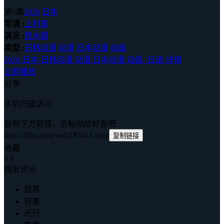
第5集
2026
日本
导演 :
上村泰
演员 :
悠木碧
类型 :
日韩动漫
动漫
日本动漫
动画
2026
·
日本
·
日韩动漫 动漫 日本动漫 动画
·
日语
·
详情
立即播放
分享
手机扫描访问
复制下方链接，去粘贴给好友吧
http://18ha.com/vod/185413.html
复制链接
收藏
5.0
网友评分
很差
较差
还行