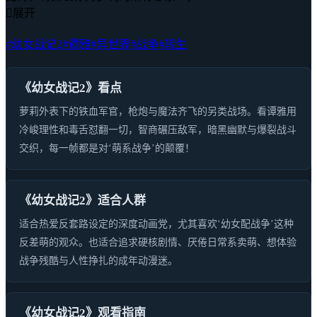

展开
#幼女战记2
#谭雅
#异世界
#战争
#转生
《幼女战记2》看点
萝莉外表下的铁血军官，枪炮与魔法齐飞的另类战场。看谭雅用
冷峻理性和毒舌怼翻一切，智商碾压敌军，暗黑幽默与爆裂战斗
交织，每一帧都是对‘萌系战争’的颠覆！
《幼女战记2》适合人群
适合热爱反套路设定的深度动画党，尤其喜欢‘幼女配战争’这种
反差萌的观众。也适合追求硬核剧情、厌倦日常系卖萌、想体验
战争残酷与人性挣扎的成年动漫迷。
《幼女战记2》观看指南