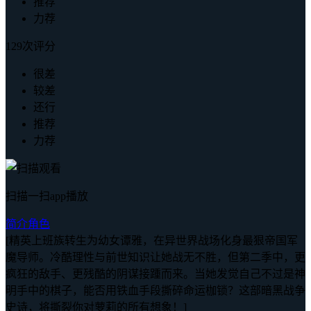
推荐
力荐
129次评分
很差
较差
还行
推荐
力荐
扫描一扫app播放
简介
角色
[精英上班族转生为幼女谭雅，在异世界战场化身最狠帝国军
魔导师。冷酷理性与前世知识让她战无不胜，但第二季中，更
疯狂的敌手、更残酷的阴谋接踵而来。当她发觉自己不过是神
明手中的棋子，能否用铁血手段撕碎命运枷锁？这部暗黑战争
史诗，将撕裂你对萝莉的所有想象！]