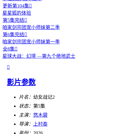
更新第104集

星星狐的体验
第5集完结

咱家剑宗团宠小师妹第二季
第6集完结

咱家剑宗团宠小师妹第一季
全8集

星球大战：幻境 —第九个绝地武士

影片参数
片名：
幼女战记2
状态：
第5集
主演：
悠木碧
导演：
上村泰
年份：
2026