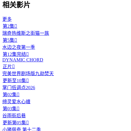
相关影片
更多
第2集

瑞奇热维斯之街猫一族
第5集

水边之夜第一季
第12集完结

DYNAMIC CHORD
正片

​完美世界剧场版九劫焚天​
更新至10集

掌门低调点2026
第02集

缔灵爱水心缠
第03集

谷雨街后巷
更新第05集

小猪佩奇 第十二季