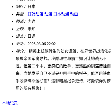
地区：
日本
类型：
日韩动漫
动漫
日本动漫
动画
频道：
内详
上映：
未知
语言：
日语
更新：
2026-08-06 22:02
简介：
[精英上班族转生为幼女谭雅，在异世界战场化
最狠帝国军魔导师。冷酷理性与前世知识让她战无不
胜，但第二季中，更疯狂的敌手、更残酷的阴谋接踵而
来。当她发觉自己不过是神明手中的棋子，能否用铁血
手段撕碎命运枷锁？这部暗黑战争史诗，将撕裂你对萝
莉的所有想象！]
本地记录