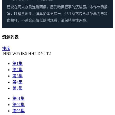
建议在周末夜晚连看两集，感受暗黑叙事的沉浸感。本作节奏紧
凑，吐槽量密集，弹幕护体更欢乐。但注意它包含战争暴力与冷
血抉择，不适合心情低落时观看，请保持理性追番。
资源列表
排序
HN
5
WJ
5
IK
5
HH
5
DYTT
2
第1集
第2集
第3集
第4集
第5集
第01集
第02集
第03集