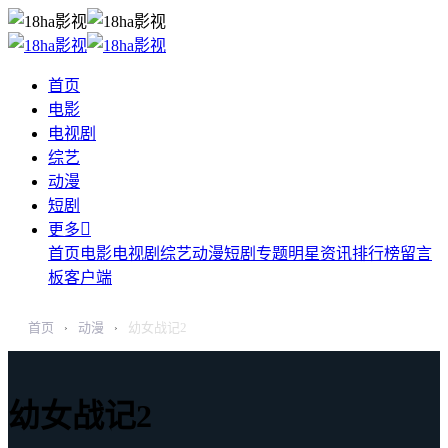
首页
电影
电视剧
综艺
动漫
短剧

更多
首页
电影
电视剧
综艺
动漫
短剧
专题
明星
资讯
排行榜
留言
板
客户端
首页
动漫
幼女战记2
›
›
幼女战记2