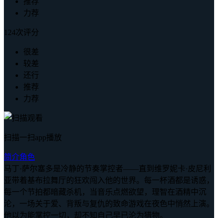
推荐
力荐
124次评分
很差
较差
还行
推荐
力荐
扫描一扫app播放
简介
角色
马丁·萨尔塞多是冷静的节奏掌控者——直到维罗妮卡·皮尼利
亚带着基布拉舞厅的狂欢闯入他的世界。每一杯酒都是诱惑，
每一个节拍都暗藏杀机，当音乐点燃欲望，理智在酒精中沉
沦，一场关于爱、背叛与复仇的致命游戏在夜色中悄然上演。
他以为能掌控一切，却不知自己早已沦为猎物。