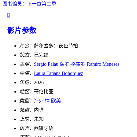
图书馆员：下一章第二季

影片参数
片名：
萨尔塞多：夜色节拍
状态：
已完结
主演：
Sergio Palau
保罗·格雷罗
Ramiro Meneses
导演：
Laura Tatiana Bohorquez
年份：
2026
地区：
哥伦比亚
类型：
海外
情
欧美
频道：
内详
上映：
未知
语言：
西班牙语