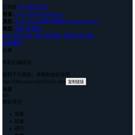
已完结
2026
哥伦比亚
导演 :
Laura Tatiana Bohorquez
演员 :
Sergio Palau
保罗·格雷罗
Ramiro Meneses
类型 :
海外
情
欧美
2026
·
哥伦比亚
·
海外 情 欧美
·
西班牙语
·
详情
立即播放
分享
手机扫描访问
复制下方链接，去粘贴给好友吧
http://18ha.com/vod/185421.html
复制链接
收藏
9.0
网友评分
很差
较差
还行