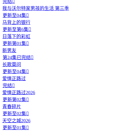
完结

我与沃尔特家男孩的生活 第三季
更新至04集

马背上的银行
更新至第6集

日落下的彩虹
更新第01集

新男友
第24集已完结

长歌莫问
更新至04集

爱情正路过
完结

爱情正路过2026
更新第02集

青春碎片
更新至02集

天空之城2026
更新至01集
