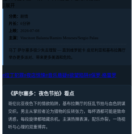

展开
分类：
剧情
片长：
6分钟
上映：
2026-07-08
主演：
Vincitore Balanta/Ramiro Meneses/Sergio Palau
马丁·萨尔塞多很少失去理智 — 直到维罗妮卡·皮尼利亚和基布拉舞厅
举办更多派对、带来更多美酒和危险。
#拉丁犯罪
#夜店惊悚
#音乐悬疑
#欲望陷阱
#保罗·格雷罗
《萨尔塞多：夜色节拍》看点
哥伦比亚夜色下的情欲陷阱，基布拉舞厅的狂乱节拍与血色阴谋
交织。男主从掌控者沦为猎物的反转张力，每杯酒都可能是致命
诱惑，每段旋律都暗藏杀机。主演热辣表演，配乐炸裂，一场视
听与心理的双重博弈。