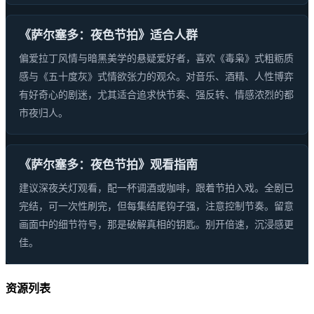
《萨尔塞多：夜色节拍》适合人群
偏爱拉丁风情与暗黑美学的悬疑爱好者，喜欢《毒枭》式粗粝质
感与《五十度灰》式情欲张力的观众。对音乐、酒精、人性博弈
有好奇心的剧迷，尤其适合追求快节奏、强反转、情感浓烈的都
市夜归人。
《萨尔塞多：夜色节拍》观看指南
建议深夜关灯观看，配一杯调酒或咖啡，跟着节拍入戏。全剧已
完结，可一次性刷完，但每集结尾钩子强，注意控制节奏。留意
画面中的细节符号，那是破解真相的钥匙。别开倍速，沉浸感更
佳。
资源列表