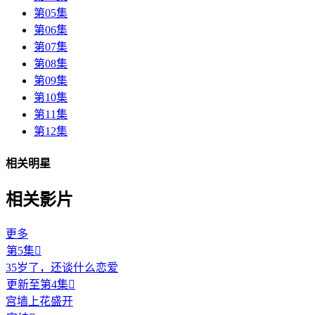
第05集
第06集
第07集
第08集
第09集
第10集
第11集
第12集
相关明星
相关影片
更多
第5集

35岁了，还谈什么恋爱
更新至第4集

宫墙上花盛开