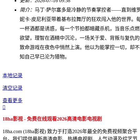
更新：
2026-07-16 09:58
简介：
马丁·萨尔塞多是冷静的节奏掌控者——直到维
妮卡·皮尼利亚带着基布拉舞厅的狂欢闯入他的世界。
一杯酒都是诱惑，每一个节拍都暗藏杀机，当音乐点燃
欲望，理智在酒精中沉沦，一场关于爱、背叛与复仇的
致命游戏在夜色中悄然上演。他以为能掌控一切，却不
知自己早已沦为猎物。
本地记录
清空记录
查看更多

18ha影视 - 免费在线观看2026高清电影电视剧
18ha.com (18ha影视) 致力于打造2026年最全的免费视频聚合平
台。我们提供最新高清电影、热播电视剧、人气动漫及综艺节