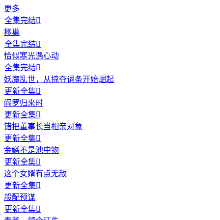
更多
全集完结

移巢
全集完结

恰似寒光遇心动
全集完结

妖魔乱世，从掠夺词条开始崛起
更新全集

阎罗归来时
更新全集

错把董事长当相亲对象
更新全集

金鳞不是池中物
更新全集

这个女婿有点无敌
更新全集

般配预谋
更新全集
