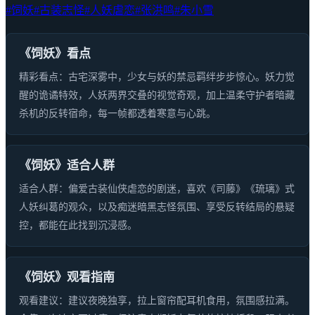
#饲妖
#古装志怪
#人妖虐恋
#张洪鸣
#朱小雪
《饲妖》看点
精彩看点：古宅深雾中，少女与妖的禁忌羁绊步步惊心。妖力觉
醒的诡谲特效，人妖两界交叠的视觉奇观，加上温柔守护者暗藏
杀机的反转宿命，每一帧都透着寒意与心跳。
《饲妖》适合人群
适合人群：偏爱古装仙侠虐恋的剧迷，喜欢《司藤》《琉璃》式
人妖纠葛的观众，以及痴迷暗黑志怪氛围、享受反转结局的悬疑
控，都能在此找到沉浸感。
《饲妖》观看指南
观看建议：建议夜晚独享，拉上窗帘配耳机食用，氛围感拉满。