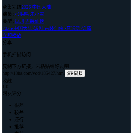
全集完结
2026
中国大陆
演员 :
张洪鸣
朱小雪
类型 :
短剧
古装仙侠
2026
·
中国大陆
·
短剧 古装仙侠
·
普通话
·
详情
立即播放
分享
手机扫描访问
复制下方链接，去粘贴给好友吧
http://18ha.com/vod/185427.html
复制链接
收藏
1.0
网友评分
很差
较差
还行
推荐