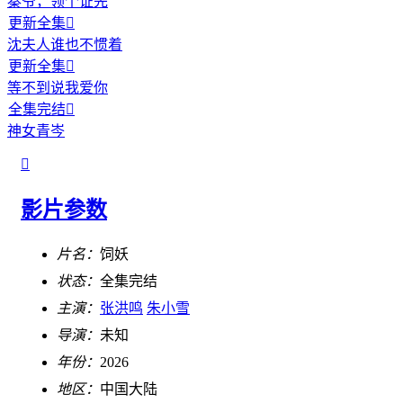
秦爷，领个证先
更新全集

沈夫人谁也不惯着
更新全集

等不到说我爱你
全集完结

神女青岑

影片参数
片名：
饲妖
状态：
全集完结
主演：
张洪鸣
朱小雪
导演：
未知
年份：
2026
地区：
中国大陆