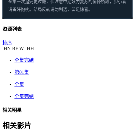
全集一次追完更过瘾，但注意中期妖力复苏的惊悚桥段，胆小者
请备好抱枕。结局反转请勿剧透，留足惊喜。
资源列表
排序
HN
BF
WJ
HH
全集完结
第01集
全集
全集完结
相关明星
相关影片