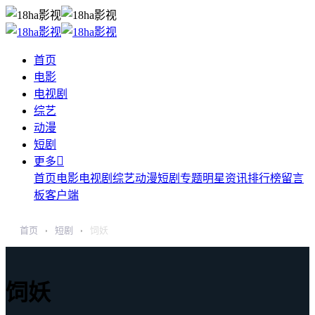
首页
电影
电视剧
综艺
动漫
短剧

更多
首页
电影
电视剧
综艺
动漫
短剧
专题
明星
资讯
排行榜
留言
板
客户端
首页
短剧
饲妖
›
›
饲妖