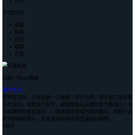
力荐
551次评分
很差
较差
还行
推荐
力荐
扫描一扫app播放
简介
角色
荒村古宅中，少女捡回一只奄奄一息的小妖，却不知它背负着
千年诅咒。随着妖力复苏，她发现自己正被无形力量拖入一场
人妖两界的禁忌漩涡——饲妖者终将成为妖的祭品，而那个温
柔守护她的男人，竟是这场宿命棋局里最后的猎物。

展开