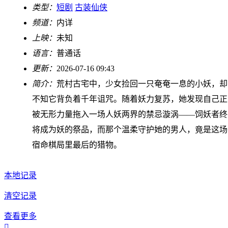
类型：
短剧
古装仙侠
频道：
内详
上映：
未知
语言：
普通话
更新：
2026-07-16 09:43
简介：
荒村古宅中，少女捡回一只奄奄一息的小妖，却
不知它背负着千年诅咒。随着妖力复苏，她发现自己正
被无形力量拖入一场人妖两界的禁忌漩涡——饲妖者终
将成为妖的祭品，而那个温柔守护她的男人，竟是这场
宿命棋局里最后的猎物。
本地记录
清空记录
查看更多
