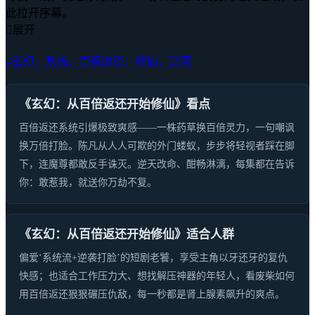
此拉开序幕。

展开
#玄幻，系统，百倍返还，修仙，逆袭
《玄幻：从百倍返还开始修仙》看点
百倍返还系统引爆极致爽感——一株药草换百倍灵力，一句嘲讽
换万倍打脸。陈凡从人人可欺的外门蝼蚁，步步将轻视者踩在脚
下，连魔尊都敢反手诛灭。逆天改命、酣畅淋漓，每集都在告诉
你：敢惹我，就送你万劫不复。
《玄幻：从百倍返还开始修仙》适合人群
偏爱‘系统流+逆袭打脸’的短剧老饕，享受主角以牙还牙的复仇
快感；也适合工作压力大、想找解压神器的年轻人，看废柴如何
用百倍返还狠狠碾压仇敌，每一秒都是肾上腺素飙升的爽点。