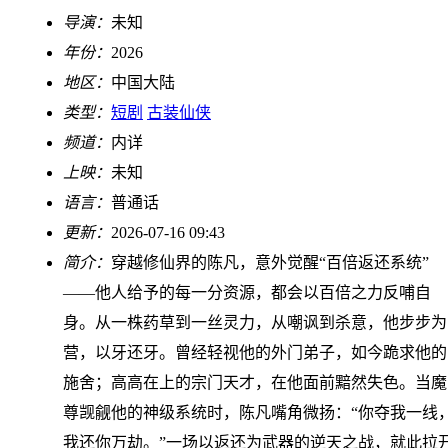
导演：
未知
年份：
2026
地区：
中国大陆
类型：
短剧
古装仙侠
频道：
内详
上映：
未知
语言：
普通话
更新：
2026-07-16 09:43
简介：
穿越修仙界的陈凡，意外觉醒“百倍返还系统”
——他人给予的每一分资源，都会以百倍之力反哺自
身。从一株药草到一丝灵力，从嘲讽到杀意，他步步为
营，以牙还牙。曾经轻视他的外门弟子，如今跪求他的
施舍；高高在上的宗门天才，在他面前黯然失色。当魔
尊觊觎他的神级系统时，陈凡嘴角微扬：“你夺我一线
我还你万劫。”一场以返还为武器的逆天之战，就此拉