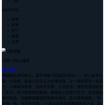
力荐
488次评分
很差
较差
还行
推荐
力荐
扫描一扫app播放
简介
角色
穿越修仙界的陈凡，意外觉醒“百倍返还系统”——他人给予的
每一分资源，都会以百倍之力反哺自身。从一株药草到一丝灵
力，从嘲讽到杀意，他步步为营，以牙还牙。曾经轻视他的外
门弟子，如今跪求他的施舍；高高在上的宗门天才，在他面前
黯然失色。当魔尊觊觎他的神级系统时，陈凡嘴角微扬：“你
夺我一线，我还你万劫。”一场以返还为武器的逆天之战，就