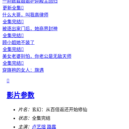
一别数载姐姐护迎殿主回归
更新全集

什么大哥，叫我高律师
全集完结

被逐出家门后，她商界封神
全集完结

顾小姐她不装了
全集完结

美女老婆别怕，你老公是无敌天师
全集完结

穿旗袍的女人：旗遇

影片参数
片名：
玄幻：从百倍返还开始修仙
状态：
全集完结
主演：
卢艺煊
路露