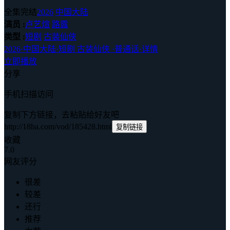
全集完结
2026
中国大陆
演员 :
卢艺煊
路露
类型 :
短剧
古装仙侠
2026
·
中国大陆
·
短剧 古装仙侠
·
普通话
·
详情
立即播放
分享
手机扫描访问
复制下方链接，去粘贴给好友吧
http://18ha.com/vod/185428.html
复制链接
收藏
7.0
网友评分
很差
较差
还行
推荐