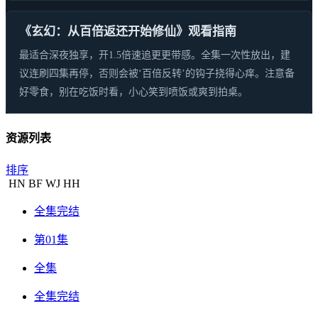
《玄幻：从百倍返还开始修仙》观看指南
最适合深夜独享，开1.5倍速追更更带感。全集一次性放出，建
议连刷四集再停，否则会被‘百倍反转’的钩子挠得心痒。注意备
好零食，别在吃饭时看，小心笑到喷饭或爽到拍桌。
资源列表
排序
HN
BF
WJ
HH
全集完结
第01集
全集
全集完结