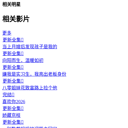
相关明星
相关影片
更多
更新全集

当上月嫂后发现孩子是我的
更新全集

向阳而生，温暖如初
更新全集

嫌我是实习生，我亮出老板身份
更新全集

八零姐妹花致富路上捡个他
完结

喜欢你2026
更新全集

娇藏京枝
更新全集
