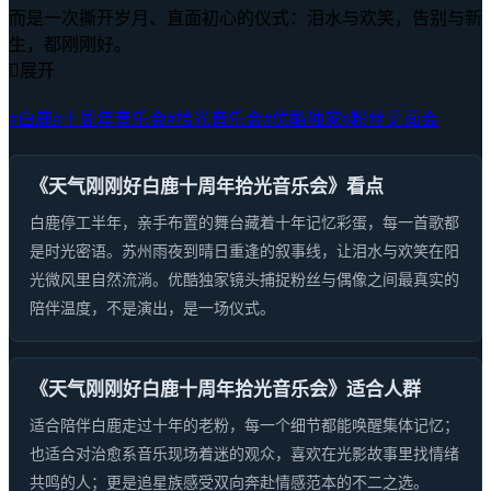
而是一次撕开岁月、直面初心的仪式：泪水与欢笑，告别与新
生，都刚刚好。

展开
#白鹿
#十周年音乐会
#拾光音乐会
#优酷独家
#粉丝见面会
《天气刚刚好白鹿十周年拾光音乐会》看点
白鹿停工半年，亲手布置的舞台藏着十年记忆彩蛋，每一首歌都
是时光密语。苏州雨夜到晴日重逢的叙事线，让泪水与欢笑在阳
光微风里自然流淌。优酷独家镜头捕捉粉丝与偶像之间最真实的
陪伴温度，不是演出，是一场仪式。
《天气刚刚好白鹿十周年拾光音乐会》适合人群
适合陪伴白鹿走过十年的老粉，每一个细节都能唤醒集体记忆；
也适合对治愈系音乐现场着迷的观众，喜欢在光影故事里找情绪
共鸣的人；更是追星族感受双向奔赴情感范本的不二之选。