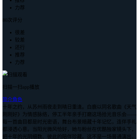
推荐
力荐
80次评分
很差
较差
还行
推荐
力荐
扫描一扫app播放
简介
角色
十年之约，从苏州雨夜走到晴日重逢。白鹿以同名歌曲《天气
刚刚好》为情感脉络，停工半年亲手打磨这场拾光音乐会——
每一首曲目都是时光密语，舞台布景暗藏十年记忆，连伴手礼
都浸透心意。当阳光微风恰好，她与粉丝在优酷独家镜头下，
把十年的光阴细数、彼此的陪伴珍藏。这不是一场普通演出，