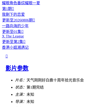
耀眼角色番综耀眼一夏
第1期

我剩下的恋爱
更新至20260806期

一路向海的少年
更新至01集

X The League
更新至第2集

香港小姐湘遇记

影片参数
片名：
天气刚刚好白鹿十周年拾光音乐会
状态：
第1期完结
主演：
未知
导演：
未知