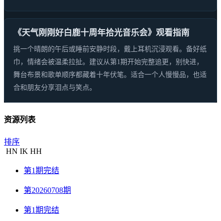
《天气刚刚好白鹿十周年拾光音乐会》观看指南
挑一个晴朗的午后或睡前安静时段，戴上耳机沉浸观看。备好纸
巾，情绪会被温柔拉扯。建议从第1期开始完整追更，别快进，
舞台布景和歌单顺序都藏着十年伏笔。适合一个人慢慢品，也适
合和朋友分享泪点与笑点。
资源列表
排序
HN
IK
HH
第1期完结
第20260708期
第1期完结