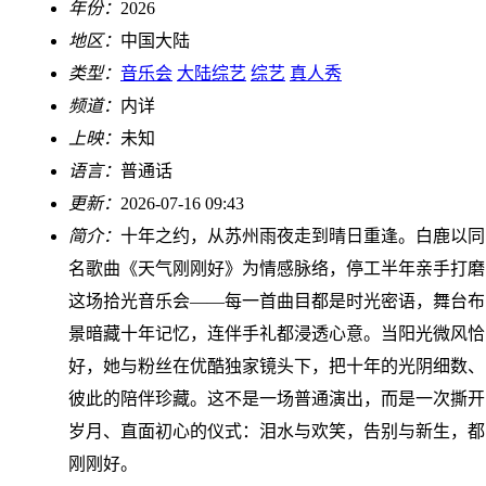
年份：
2026
地区：
中国大陆
类型：
音乐会
大陆综艺
综艺
真人秀
频道：
内详
上映：
未知
语言：
普通话
更新：
2026-07-16 09:43
简介：
十年之约，从苏州雨夜走到晴日重逢。白鹿以同
名歌曲《天气刚刚好》为情感脉络，停工半年亲手打磨
这场拾光音乐会——每一首曲目都是时光密语，舞台布
景暗藏十年记忆，连伴手礼都浸透心意。当阳光微风恰
好，她与粉丝在优酷独家镜头下，把十年的光阴细数、
彼此的陪伴珍藏。这不是一场普通演出，而是一次撕开
岁月、直面初心的仪式：泪水与欢笑，告别与新生，都
刚刚好。