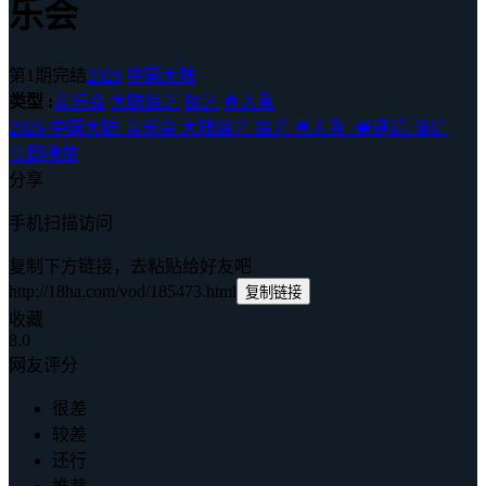
乐会
第1期完结
2026
中国大陆
类型 :
音乐会
大陆综艺
综艺
真人秀
2026
·
中国大陆
·
音乐会 大陆综艺 综艺 真人秀
·
普通话
·
详情
立即播放
分享
手机扫描访问
复制下方链接，去粘贴给好友吧
http://18ha.com/vod/185473.html
复制链接
收藏
8.0
网友评分
很差
较差
还行