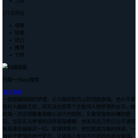
力荐
571次评分
很差
较差
还行
推荐
力荐
扫描一扫app播放
简介
角色
一堂跨越阴阳的梦境，让冷面权臣的心防彻底崩塌。他从不容
任何人触碰王权，却无法抗拒那个总能闯入他梦境的女子。她
的每一次出现都像是精心设计的陷阱，又像是宿命纠缠的密
码。当现实与梦境的边界逐渐模糊，他发现自己早已分不清究
竟是谁在操纵这一切。权谋棋局中，他甘愿成为她的俘虏，一
场始于梦境的绝世爱恋，正将两人推向不可逆转的命运漩涡。