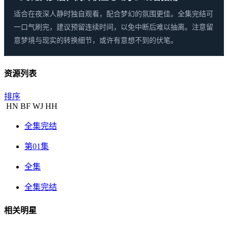
适合在夜深人静时独自观看，配合梦幻的氛围更佳。全集完结可
一口气刷完，建议预留连续时间，以免中断后难以抽离。注意留
意梦境与现实的转换细节，或许有意想不到的伏笔。
资源列表
排序
HN
BF
WJ
HH
全集完结
第01集
全集
全集完结
相关明星