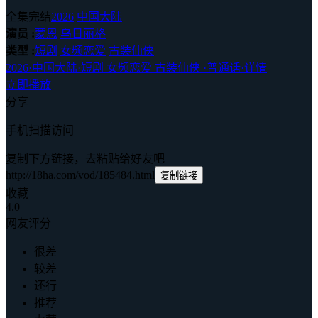
全集完结
2026
中国大陆
演员 :
蒙恩
乌日丽格
类型 :
短剧
女频恋爱
古装仙侠
2026
·
中国大陆
·
短剧 女频恋爱 古装仙侠
·
普通话
·
详情
立即播放
分享
手机扫描访问
复制下方链接，去粘贴给好友吧
http://18ha.com/vod/185484.html
复制链接
收藏
4.0
网友评分
很差
较差
还行
推荐