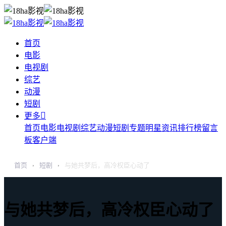
首页
电影
电视剧
综艺
动漫
短剧

更多
首页
电影
电视剧
综艺
动漫
短剧
专题
明星
资讯
排行榜
留言
板
客户端
首页
短剧
与她共梦后，高冷权臣心动了
›
›
与她共梦后，高冷权臣心动了