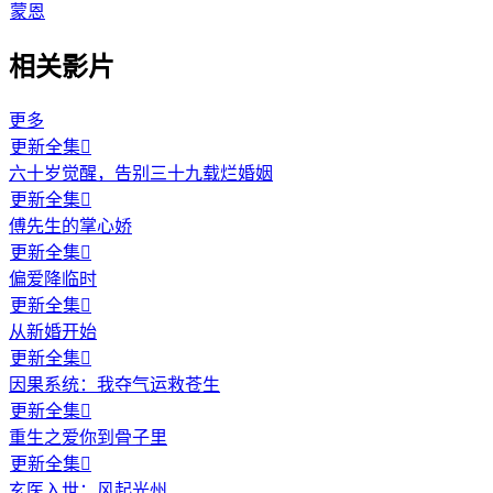
蒙恩
相关影片
更多
更新全集

六十岁觉醒，告别三十九载烂婚姻
更新全集

傅先生的掌心娇
更新全集

偏爱降临时
更新全集

从新婚开始
更新全集

因果系统：我夺气运救苍生
更新全集

重生之爱你到骨子里
更新全集

玄医入世：风起光州