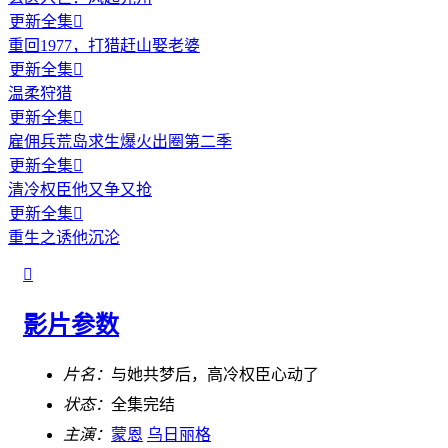
更新全集

重回1977，打猎赶山娶老婆
更新全集

温柔狩猎
更新全集

雇佣兵荒岛求生爆火出圈第二季
更新全集

清冷权臣他又争又抢
更新全集

重生之诱他沉沦

影片参数
片名：
与她共梦后，高冷权臣心动了
状态：
全集完结
主演：
蒙恩
乌日丽格