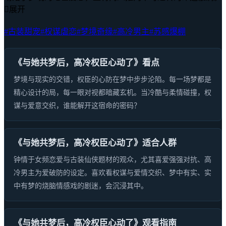

展开
#古装甜宠
#权谋虐恋
#梦境奇缘
#高冷男主
#苏感爆棚
《与她共梦后，高冷权臣心动了》看点
梦境与现实的交错，权臣的心防在梦中步步沦陷。每一场梦都是
精心设计的局，每一眼对视都暗藏玄机。当冷酷与柔情碰撞，权
谋与爱意交织，谁能解开这宿命的密码？
《与她共梦后，高冷权臣心动了》适合人群
钟情于女频恋爱与古装仙侠题材的观众，尤其喜爱强强对抗、高
冷男主为爱破防的设定。喜欢看权谋与爱情交织、梦中有实、实
中有梦的烧脑情感戏的剧迷，会沉浸其中。
《与她共梦后，高冷权臣心动了》观看指南