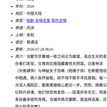
年份：
2026
地区：
中国大陆
类型：
短剧
女频恋爱
现代言情
频道：
内详
上映：
未知
语言：
普通话
更新：
2026-07-28 06:01
简介：
当繁华京春城一夜之间沦为废墟，逃出生天的幸
存者们发现，灾难背后竟隐藏着惊天阴谋。记者林深
（刘叁肆饰）与神秘女子苏晚（杨珊子饰）在断壁残垣
中相遇，两人各怀秘密，却不得不联手寻找真相。每一
次深入塌陷区，都离黑暗核心更近一步。然而，随着记
忆碎片拼凑，他们惊恐地发现——陷落并非天灾，而是
来自最亲密的背叛。当城市再次震颤，是选择逃离，还
是与陷落共舞？