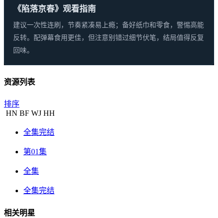
《陷落京春》观看指南
建议一次性连刷，节奏紧凑易上瘾；备好纸巾和零食，警惕高能
反转。配弹幕食用更佳，但注意别错过细节伏笔，结局值得反复
回味。
资源列表
排序
HN
BF
WJ
HH
全集完结
第01集
全集
全集完结
相关明星