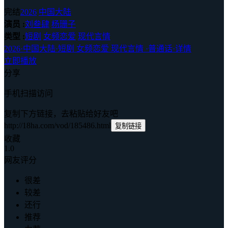
完结
2026
中国大陆
演员 :
刘叁肆
杨珊子
类型 :
短剧
女频恋爱
现代言情
2026
·
中国大陆
·
短剧 女频恋爱 现代言情
·
普通话
·
详情
立即播放
分享
手机扫描访问
复制下方链接，去粘贴给好友吧
http://18ha.com/vod/185486.html
复制链接
收藏
1.0
网友评分
很差
较差
还行
推荐