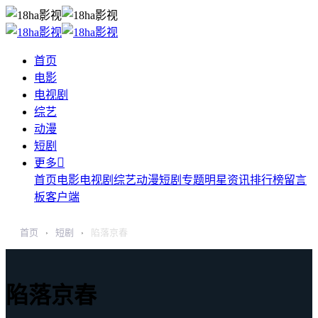
首页
电影
电视剧
综艺
动漫
短剧

更多
首页
电影
电视剧
综艺
动漫
短剧
专题
明星
资讯
排行榜
留言
板
客户端
首页
短剧
陷落京春
›
›
陷落京春