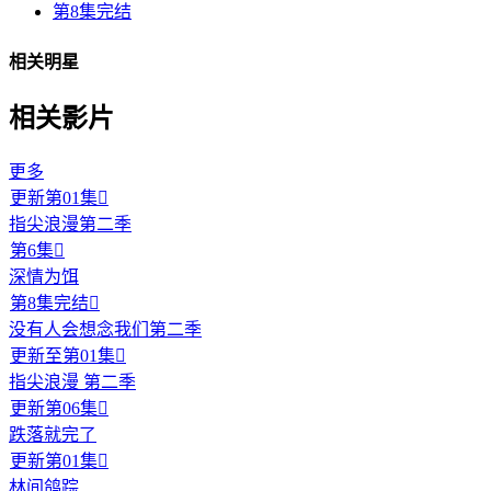
第8集完结
相关明星
相关影片
更多
更新第01集

指尖浪漫第二季
第6集

深情为饵
第8集完结

没有人会想念我们第二季
更新至第01集

指尖浪漫 第二季
更新第06集

跌落就完了
更新第01集

林间鸽踪