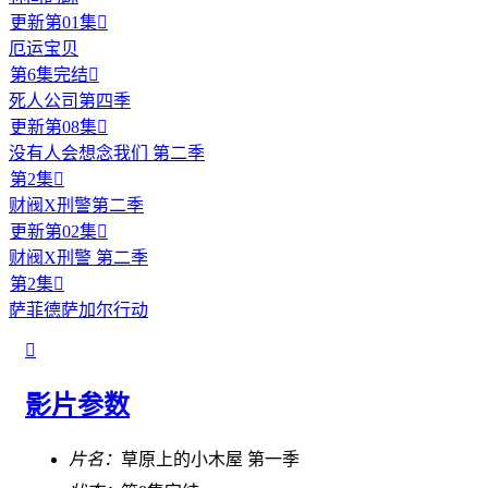
更新第01集

厄运宝贝
第6集完结

死人公司第四季
更新第08集

没有人会想念我们 第二季
第2集

财阀X刑警第二季
更新第02集

财阀X刑警 第二季
第2集

萨菲德萨加尔行动

影片参数
片名：
草原上的小木屋 第一季