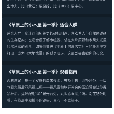
生命力，比《黄石》更原始，比《1883》更走心。
《草原上的小木屋 第一季》适合人群
适合人群：痴迷西部拓荒史的硬核剧迷，喜欢看人与自然硬碰硬
的生存纪实；也适合疲于都市喧嚣、想在大片原野和木柴火光里
找喘息感的观众。如果你曾被《平原上的夏洛克》里的朴素坚韧
打动，或为《大地惊雷》的孤勇驻足，这部剧会直戳你的心窝。
《草原上的小木屋 第一季》观看指南
观看建议：挑一个安静的周末夜晚，关掉手机，泡杯热茶，一口
气看完最后四集最过瘾——暴风雪和族群冲突的压迫感会让你握
紧杯沿。建议配毛毯和暖光台灯，氛围感直接拉满。别在吃饭时
看，有些屠宰和搏斗的镜头，真心下不去筷子。