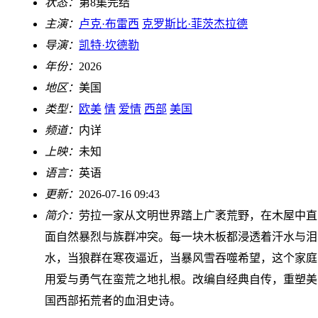
状态：
第8集完结
主演：
卢克·布雷西
克罗斯比·菲茨杰拉德
导演：
凯特·坎德勒
年份：
2026
地区：
美国
类型：
欧美
情
爱情
西部
美国
频道：
内详
上映：
未知
语言：
英语
更新：
2026-07-16 09:43
简介：
劳拉一家从文明世界踏上广袤荒野，在木屋中直
面自然暴烈与族群冲突。每一块木板都浸透着汗水与泪
水，当狼群在寒夜逼近，当暴风雪吞噬希望，这个家庭
用爱与勇气在蛮荒之地扎根。改编自经典自传，重塑美
国西部拓荒者的血泪史诗。