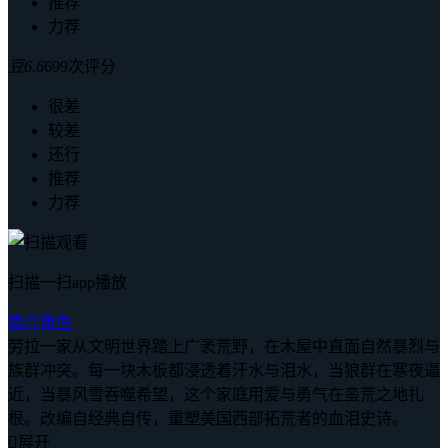
推荐
力荐
豆
6.6
699次评分
很差
较差
还行
推荐
力荐
扫描一扫app播放
简介
角色
劳拉一家从文明世界踏上广袤荒野，在木屋中直面自然暴烈与
族群冲突。每一块木板都浸透着汗水与泪水，当狼群在寒夜逼
近，当暴风雪吞噬希望，这个家庭用爱与勇气在蛮荒之地扎
根。改编自经典自传，重塑美国西部拓荒者的血泪史诗。

展开