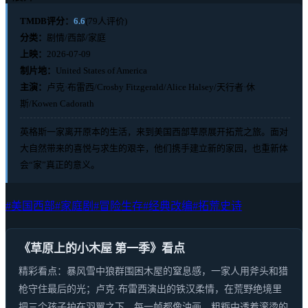
TMDB评分：
6.6
(79人评价)
分类：
剧情/西部/家庭
上映：
2026-07-09
制片地：
United States of America
主演：
卢克·布雷西/Crosby Fitzgerald/Alice Halsey/天行者·休
斯/Kowen Cadorath
英格斯一家离开原本的生活，来到美国西部草原展开拓荒之旅。面对
大自然带来的喜悦与求生的艰辛，他们携手建立新的家园，也重新体
会“家”真正的意义。
#美国西部
#家庭剧
#冒险生存
#经典改编
#拓荒史诗
《草原上的小木屋 第一季》看点
精彩看点：暴风雪中狼群围困木屋的窒息感，一家人用斧头和猎
枪守住最后的光；卢克·布雷西演出的铁汉柔情，在荒野绝境里
把三个孩子护在羽翼之下。每一帧都像油画，粗粝中透着滚烫的