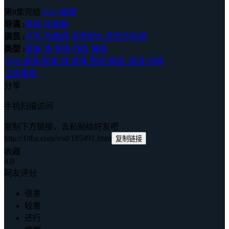
第8集完结
2026
美国
导演 :
凯特·坎德勒
演员 :
卢克·布雷西
克罗斯比·菲茨杰拉德
类型 :
欧美
情
爱情
西部
美国
2026
·
美国
·
欧美 情 爱情 西部 美国
·
英语
·
详情
立即播放
分享
手机扫描访问
复制下方链接，去粘贴给好友吧
http://18ha.com/vod/185491.html
复制链接
收藏
4.0
网友评分
很差
较差
还行