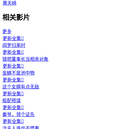
黄天崎
相关影片
更多
更新全集

阎罗归来时
更新全集

错把董事长当相亲对象
更新全集

金鳞不是池中物
更新全集

这个女婿有点无敌
更新全集

般配预谋
更新全集

秦爷，领个证先
更新全集

沈夫人谁也不惯着