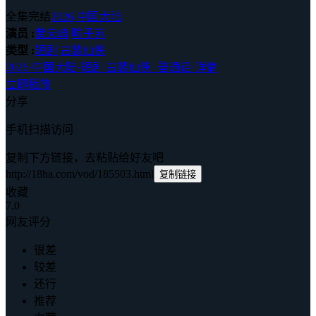
全集完结
2026
中国大陆
演员 :
黄天崎
喻子苏
类型 :
短剧
古装仙侠
2026
·
中国大陆
·
短剧 古装仙侠
·
普通话
·
详情
立即播放
分享
手机扫描访问
复制下方链接，去粘贴给好友吧
http://18ha.com/vod/185503.html
复制链接
收藏
7.0
网友评分
很差
较差
还行
推荐