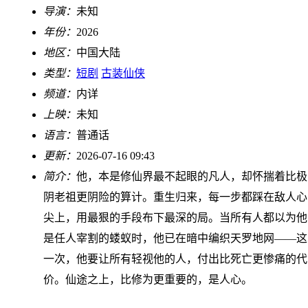
导演：
未知
年份：
2026
地区：
中国大陆
类型：
短剧
古装仙侠
频道：
内详
上映：
未知
语言：
普通话
更新：
2026-07-16 09:43
简介：
他，本是修仙界最不起眼的凡人，却怀揣着比极
阴老祖更阴险的算计。重生归来，每一步都踩在敌人心
尖上，用最狠的手段布下最深的局。当所有人都以为他
是任人宰割的蝼蚁时，他已在暗中编织天罗地网——这
一次，他要让所有轻视他的人，付出比死亡更惨痛的代
价。仙途之上，比修为更重要的，是人心。