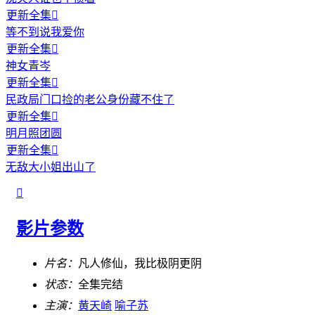
更新全集

等不到说我爱你
更新全集

神女青岑
更新全集

民政局门口捡的老公身份藏不住了
更新全集

明月照团圆
更新全集

无敌大小姐出山了

影片参数
片名：
凡人修仙，我比极阴更阴
状态：
全集完结
主演：
黄天崎
喻子苏