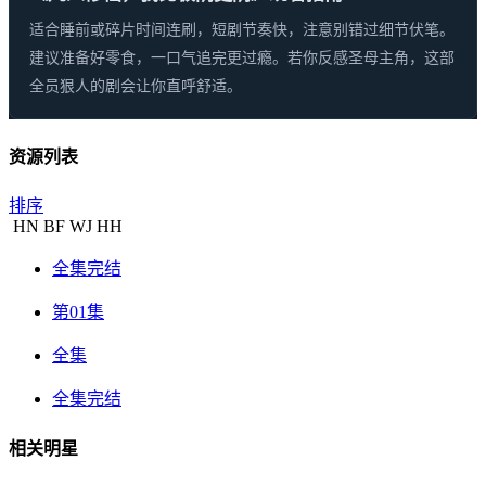
适合睡前或碎片时间连刷，短剧节奏快，注意别错过细节伏笔。
建议准备好零食，一口气追完更过瘾。若你反感圣母主角，这部
全员狠人的剧会让你直呼舒适。
资源列表
排序
HN
BF
WJ
HH
全集完结
第01集
全集
全集完结
相关明星