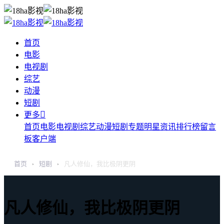
首页
电影
电视剧
综艺
动漫
短剧

更多
首页
电影
电视剧
综艺
动漫
短剧
专题
明星
资讯
排行榜
留言
板
客户端
首页
短剧
凡人修仙，我比极阴更阴
›
›
凡人修仙，我比极阴更阴