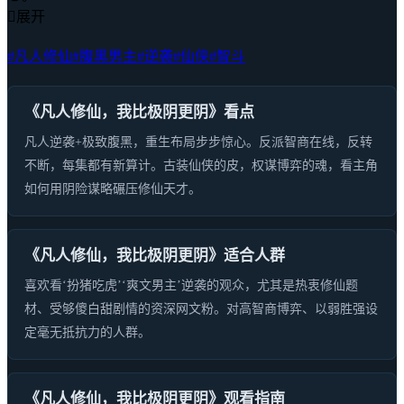

展开
#凡人修仙
#腹黑男主
#逆袭
#仙侠
#智斗
《凡人修仙，我比极阴更阴》看点
凡人逆袭+极致腹黑，重生布局步步惊心。反派智商在线，反转
不断，每集都有新算计。古装仙侠的皮，权谋博弈的魂，看主角
如何用阴险谋略碾压修仙天才。
《凡人修仙，我比极阴更阴》适合人群
喜欢看‘扮猪吃虎’‘爽文男主’逆袭的观众，尤其是热衷修仙题
材、受够傻白甜剧情的资深网文粉。对高智商博弈、以弱胜强设
定毫无抵抗力的人群。
《凡人修仙，我比极阴更阴》观看指南