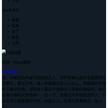
力荐
203次评分
很差
较差
还行
推荐
力荐
扫描一扫app播放
简介
角色
他，本是修仙界最不起眼的凡人，却怀揣着比极阴老祖更阴险
的算计。重生归来，每一步都踩在敌人心尖上，用最狠的手段
布下最深的局。当所有人都以为他是任人宰割的蝼蚁时，他已
在暗中编织天罗地网——这一次，他要让所有轻视他的人，付
出比死亡更惨痛的代价。仙途之上，比修为更重要的，是人
心。