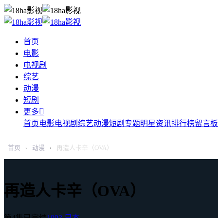
首页
电影
电视剧
综艺
动漫
短剧

更多
首页
电影
电视剧
综艺
动漫
短剧
专题
明星
资讯
排行榜
留言板
首页
动漫
再造人卡辛（OVA）
›
›
再造人卡辛（OVA）
第4集已完结
1993
日本