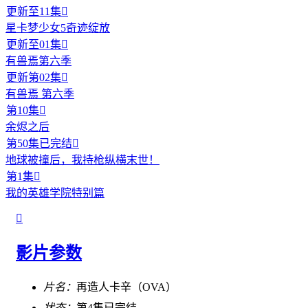
更新至11集

星卡梦少女5奇迹绽放
更新至01集

有兽焉第六季
更新第02集

有兽焉 第六季
第10集

余烬之后
第50集已完结

地球被撞后，我持枪纵横末世！
第1集

我的英雄学院特别篇

影片参数
片名：
再造人卡辛（OVA）
状态：
第4集已完结