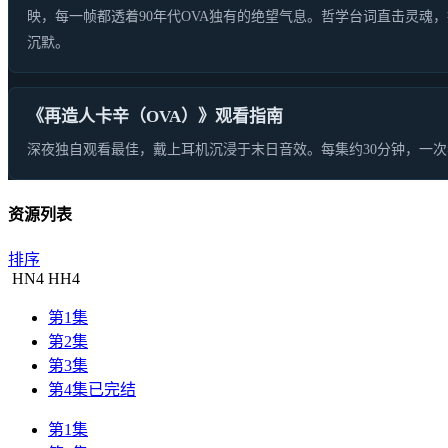
映，每一帧都透着90年代OVA独有的绝望气息。哲学台词直击灵魂
沉默。
《再造人卡辛（OVA）》观看指南
深夜独自观看最佳，戴上耳机沉浸于末日音效。每集约30分钟，一
资源列表
排序
HN
4
HH
4
第1集
第2集
第3集
第4集已完结
第1集