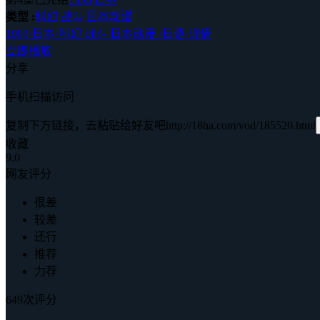
类型 :
科幻
战斗
日本动漫
1993
·
日本
·
科幻 战斗 日本动漫
·
日语
·
详情
立即播放
分享
手机扫描访问
复制下方链接，去粘贴给好友吧
http://18ha.com/vod/185520.html
收藏
9.0
网友评分
很差
较差
还行
推荐
力荐
649次评分