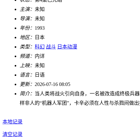
主演：
未知
导演：
未知
年份：
1993
地区：
日本
类型：
科幻
战斗
日本动漫
频道：
内详
上映：
未知
语言：
日语
更新：
2026-07-16 08:05
简介：
当人类将战火引向自身，一名被改造成终极兵器
样非人的“机器人军团”，卡辛必须在人性与杀戮间做出
本地记录
清空记录