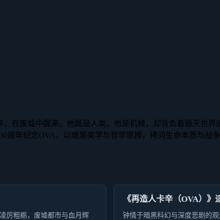
辛，在废墟中醒来。他既是人类，也是机械，却背负着毁灭世界
子30周年纪念OVA，以暗黑美学与哲学思辨，拷问生命本质与战
《再造人卡辛（OVA）》
凌厉粗粝，废墟都市与血月辉
钟情于暗黑科幻与深度悲剧的观