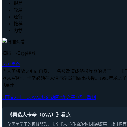
很差
较差
还行
推荐
力荐
扫描一扫app播放
简介
角色
当人类将战火引向自身，一名被改造成终极兵器的男子——卡
器人军团”，卡辛必须在人性与杀戮间做出抉择。1993年龙之

展开
#再造人卡辛
#OVA
#科幻动画
#龙之子
#经典重制
《再造人卡辛（OVA）》看点
暗黑美学下的机械悲歌，卡辛半人半机械的挣扎撕裂屏幕。战斗场面