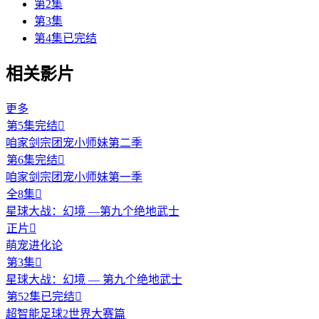
第2集
第3集
第4集已完结
相关影片
更多
第5集完结

咱家剑宗团宠小师妹第二季
第6集完结

咱家剑宗团宠小师妹第一季
全8集

星球大战：幻境 —第九个绝地武士
正片

萌宠进化论
第3集

星球大战：幻境 — 第九个绝地武士
第52集已完结

超智能足球2世界大赛篇