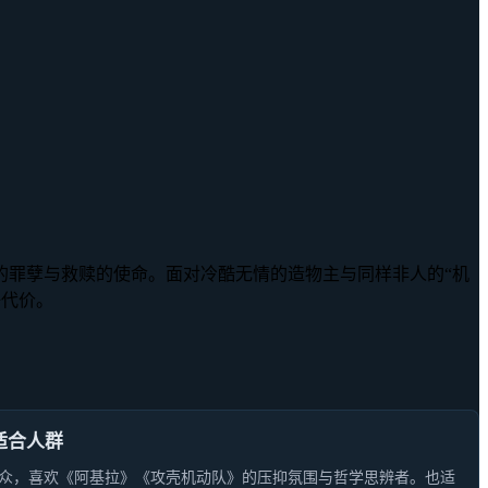
的罪孽与救赎的使命。面对冷酷无情的造物主与同样非人的“机
争代价。
适合人群
众，喜欢《阿基拉》《攻壳机动队》的压抑氛围与哲学思辨者。也适