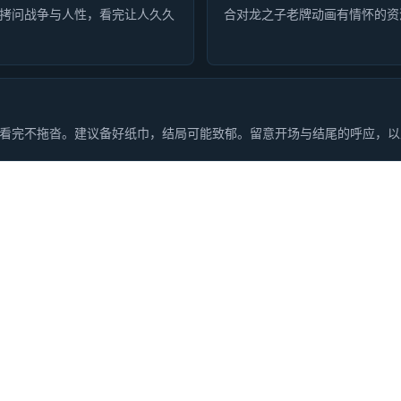
，拷问战争与人性，看完让人久久
合对龙之子老牌动画有情怀的资
次看完不拖沓。建议备好纸巾，结局可能致郁。留意开场与结尾的呼应，