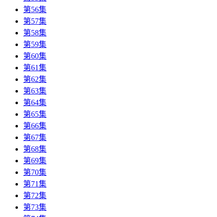
第56集
第57集
第58集
第59集
第60集
第61集
第62集
第63集
第64集
第65集
第66集
第67集
第68集
第69集
第70集
第71集
第72集
第73集