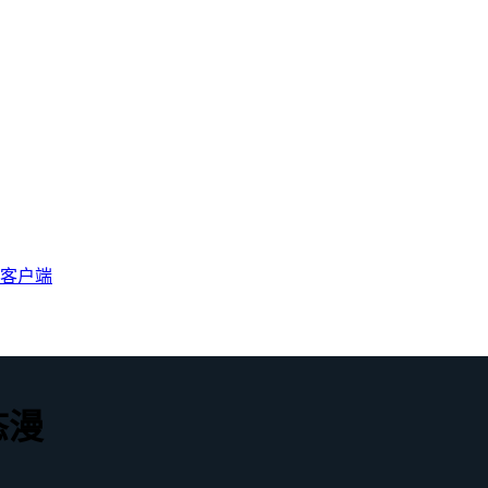
客户端
态漫