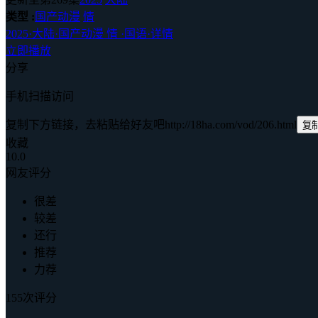
类型 :
国产动漫
情
2025
·
大陆
·
国产动漫 情
·
国语
·
详情
立即播放
分享
手机扫描访问
复制下方链接，去粘贴给好友吧
http://18ha.com/vod/206.html
复
收藏
10.0
网友评分
很差
较差
还行
推荐
力荐
155次评分