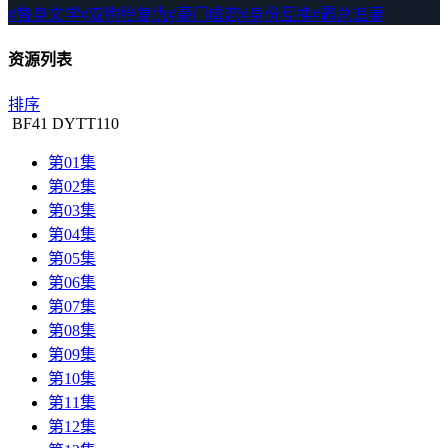
#替身文学
#双胞胎复仇
#豪门虐恋
#身份互换
#霸总追妻
资源列表
排序
BF
41
DYTT
110
第01集
第02集
第03集
第04集
第05集
第06集
第07集
第08集
第09集
第10集
第11集
第12集