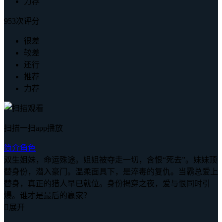
力荐
953次评分
很差
较差
还行
推荐
力荐
扫描一扫app播放
简介
角色
双生姐妹，命运殊途。姐姐被夺走一切，含恨“死去”。妹妹顶
替身份，潜入豪门。温柔面具下，是淬毒的复仇。当霸总爱上
替身，真正的猎人早已就位。身份揭穿之夜，爱与恨同时引
爆。谁才是最后的赢家？

展开