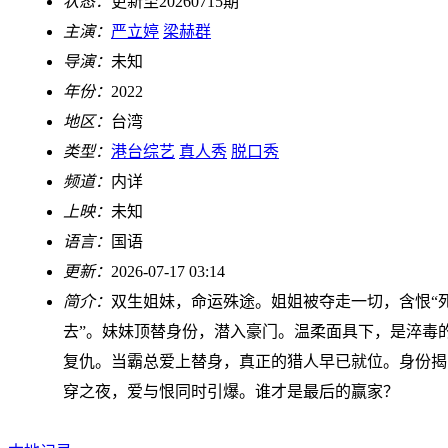
状态：
更新至20260715期
主演：
严立婷
梁赫群
导演：
未知
年份：
2022
地区：
台湾
类型：
港台综艺
真人秀
脱口秀
频道：
内详
上映：
未知
语言：
国语
更新：
2026-07-17 03:14
简介：
双生姐妹，命运殊途。姐姐被夺走一切，含恨“
去”。妹妹顶替身份，潜入豪门。温柔面具下，是淬毒
复仇。当霸总爱上替身，真正的猎人早已就位。身份揭
穿之夜，爱与恨同时引爆。谁才是最后的赢家？