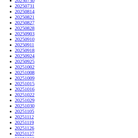
20250730
20250731
20250814
20250821
20250827
20250828
20250903
20250910
20250911
20250918
20250924
20250925
20251002
20251008
20251009
20251015
20251016
20251022
20251029
20251030
20251105
20251112
20251119
20251126
20251127