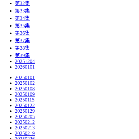
第32集
第33集
第34集
第35集
第36集
第37集
第38集
第39集
20251204
20260101
20250101
20250102
20250108
20250109
20250115
20250122
20250129
20250205
20250212
20250213
20250219
20250226