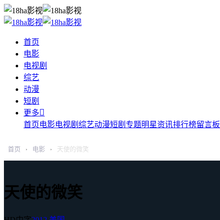
首页
电影
电视剧
综艺
动漫
短剧

更多
首页
电影
电视剧
综艺
动漫
短剧
专题
明星
资讯
排行榜
留言板
首页
电影
天使的微笑
›
›
天使的微笑
HD中字
2012
美国