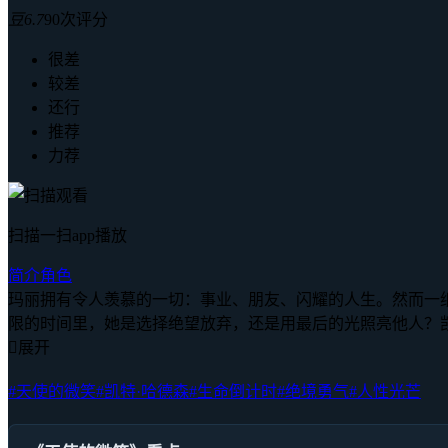
豆
6.7
90次评分
很差
较差
还行
推荐
力荐
扫描一扫app播放
简介
角色
玛丽拥有令人羡慕的一切：事业、朋友、闪耀的人生。然而一
限的时间里，她是选择绝望放弃，还是用最后的光照亮他人？

展开
#天使的微笑
#凯特·哈德森
#生命倒计时
#绝境勇气
#人性光芒