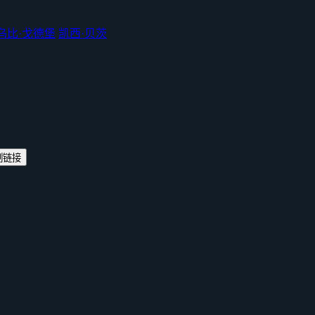
乌比·戈德堡
凯西·贝茨
制链接