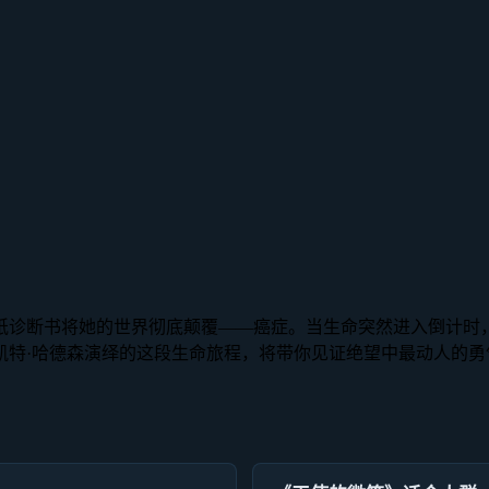
纸诊断书将她的世界彻底颠覆——癌症。当生命突然进入倒计时
凯特·哈德森演绎的这段生命旅程，将带你见证绝望中最动人的勇