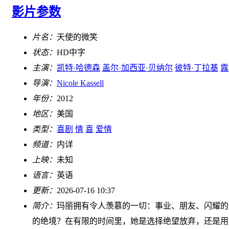
影片参数
片名：
天使的微笑
状态：
HD中字
主演：
凯特·哈德森
盖尔·加西亚·贝纳尔
彼特·丁拉基
露
导演：
Nicole Kassell
年份：
2012
地区：
美国
类型：
喜剧
情
喜
爱情
频道：
内详
上映：
未知
语言：
英语
更新：
2026-07-16 10:37
简介：
玛丽拥有令人羡慕的一切：事业、朋友、闪耀的
的绝境？在有限的时间里，她是选择绝望放弃，还是用