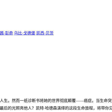
茜·彭奇
乌比·戈德堡
凯西·贝茨
人生。然而一纸诊断书将她的世界彻底颠覆——癌症。当生命突
最后的光照亮他人？凯特·哈德森演绎的这段生命旅程，将带你