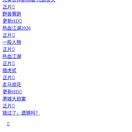
正片

野兽赛跑
更新HD

热血江湖2026
正片

一般人物
正片

热血江湖
正片

猎虎贰
正片

走马观花
更新HD

港城大劫案
正片

错过了，遗憾吗？
