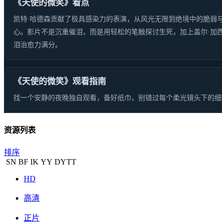
《天使的微笑》看点
凯特·哈德森贡献了极具感染力的表演，从风光无限到绝境中的脆弱
心。影片不是沉重催泪，而是用轻松的笔触探讨生死，加上盖尔·加
泪治愈力满分。
《天使的微笑》观看指南
找一个安静的夜晚独自观看，备好纸巾，别错过每个柔光镜头下的细
资源列表
排序
SN
BF
IK
YY
DYTT
HD
高清
正片