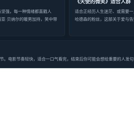
《天使的微笑》适合人群
与坚强，每一种情绪都直戳人
适合正经历人生迷茫、或需要一
西亚·贝纳尔的暖男加持，笑中带
哈德森的粉丝，这部关于爱与告
节。电影节奏轻快，适合一口气看完，结束后你可能会想给重要的人发句‘