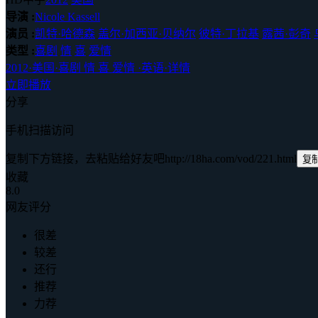
导演 :
Nicole Kassell
演员 :
凯特·哈德森
盖尔·加西亚·贝纳尔
彼特·丁拉基
露茜·彭奇
类型 :
喜剧
情
喜
爱情
2012
·
美国
·
喜剧 情 喜 爱情
·
英语
·
详情
立即播放
分享
手机扫描访问
复制下方链接，去粘贴给好友吧
http://18ha.com/vod/221.html
复
收藏
8.0
网友评分
很差
较差
还行
推荐
力荐