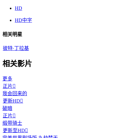
HD
HD中字
相关明星
彼特·丁拉基
相关影片
更多
正片

我会回来的
更新HD

破暗
正片

缎带骑士
更新至HD

完美世界剧场版 九劫焚天