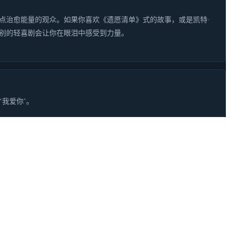
点治愈能量的观众。如果你喜欢《遗愿清单》式的故事，或是凯特·
别的轻喜剧会让你在眼泪中感受到力量。
我爱你’。