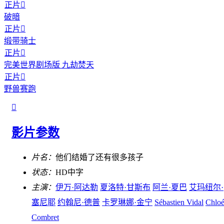
正片

破暗
正片

缎带骑士
正片

完美世界剧场版 九劫焚天
正片

野兽赛跑

影片参数
片名：
他们结婚了还有很多孩子
状态：
HD中字
主演：
伊万·阿达勒
夏洛特·甘斯布
阿兰·夏巴
艾玛纽尔·
塞尼耶
约翰尼·德普
卡罗琳娜·金宁
Sébastien Vidal
Chlo
Combret