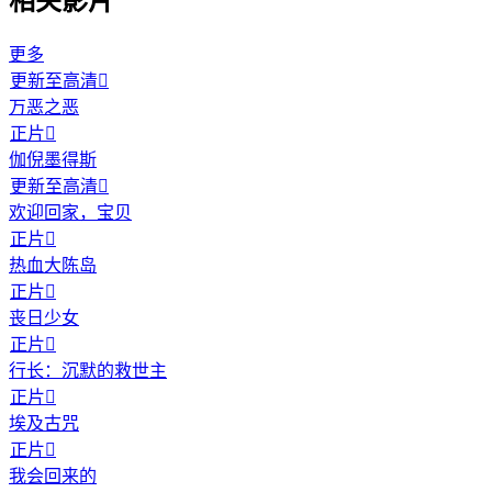
相关影片
更多
更新至高清

万恶之恶
正片

伽倪墨得斯
更新至高清

欢迎回家，宝贝
正片

热血大陈岛
正片

丧日少女
正片

行长：沉默的救世主
正片

埃及古咒
正片

我会回来的