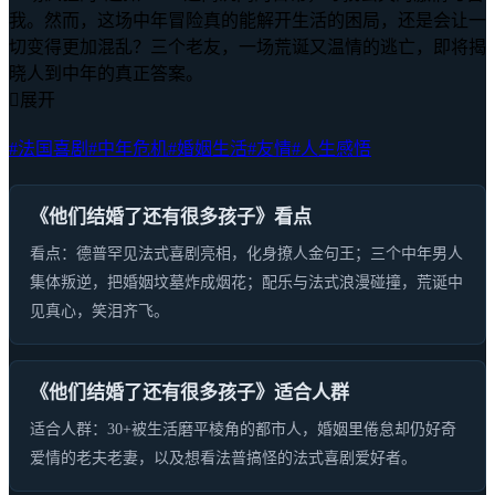
我。然而，这场中年冒险真的能解开生活的困局，还是会让一
切变得更加混乱？三个老友，一场荒诞又温情的逃亡，即将揭
晓人到中年的真正答案。

展开
#法国喜剧
#中年危机
#婚姻生活
#友情
#人生感悟
《他们结婚了还有很多孩子》看点
看点：德普罕见法式喜剧亮相，化身撩人金句王；三个中年男人
集体叛逆，把婚姻坟墓炸成烟花；配乐与法式浪漫碰撞，荒诞中
见真心，笑泪齐飞。
《他们结婚了还有很多孩子》适合人群
适合人群：30+被生活磨平棱角的都市人，婚姻里倦怠却仍好奇
爱情的老夫老妻，以及想看法普搞怪的法式喜剧爱好者。