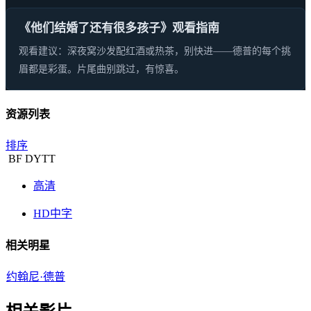
《他们结婚了还有很多孩子》观看指南
观看建议：深夜窝沙发配红酒或热茶，别快进——德普的每个挑
眉都是彩蛋。片尾曲别跳过，有惊喜。
资源列表
排序
BF
DYTT
高清
HD中字
相关明星
约翰尼·德普