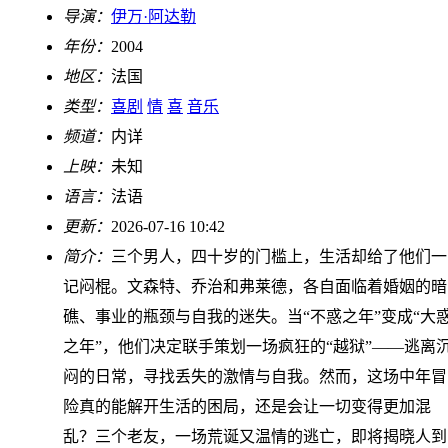
导演：
伊万·阿达勒
年份：
2004
地区：
法国
类型：
喜剧
情
喜
音乐
频道：
内详
上映：
未知
语言：
法语
更新：
2026-07-16 10:42
简介：
三个男人，四十岁的门槛上，生活却给了他们一
记闷棍。文森特、乔治和弗莱德，各自面临着婚姻的暗
礁、事业的瓶颈与自我的迷失。当“不惑之年”变成“大
之年”，他们决定联手策划一场疯狂的“越狱”——逃离
闷的日常，寻找丢失的激情与自我。然而，这场中年冒
险真的能解开生活的困局，还是会让一切变得更加混
乱？三个老友，一场荒诞又温情的逃亡，即将揭晓人到