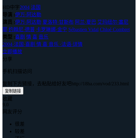
HD中字
2004
法国
导演 :
伊万·阿达勒
演员 :
伊万·阿达勒
夏洛特·甘斯布
阿兰·夏巴
艾玛纽尔·塞尼
耶
约翰尼·德普
卡罗琳娜·金宁
Sébastien Vidal
Chloé Combret
类型 :
喜剧
情
喜
音乐
2004
·
法国
·
喜剧 情 喜 音乐
·
法语
·
详情
立即播放
分享
手机扫描访问
复制下方链接，去粘贴给好友吧
http://18ha.com/vod/233.html
复制链接
收藏
9.0
网友评分
很差
较差