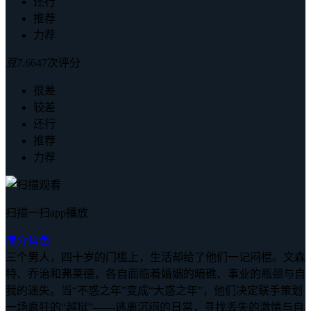
还行
推荐
力荐
豆
7.6
647次评分
很差
较差
还行
推荐
力荐
扫描一扫app播放
简介
角色
三个男人，四十岁的门槛上，生活却给了他们一记闷棍。文森
特、乔治和弗莱德，各自面临着婚姻的暗礁、事业的瓶颈与自
我的迷失。当“不惑之年”变成“大惑之年”，他们决定联手策划
一场疯狂的“越狱”——逃离沉闷的日常，寻找丢失的激情与自