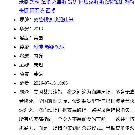
米恩
约翰·纽顿
克里斯·贾伊·阿历克斯
斯薇特拉娜·梅特
奇娜
阿莉莎·西顿
导演：
奥拉顿德·奥逊山米
年份：
2013
地区：
美国
类型：
恐怖
悬疑
惊悚
频道：
内详
上映：
未知
语言：
英语
更新：
2026-07-16 10:06
简介：
美国某加油站一夜之间沦为血腥屠场，多名无辜
者惨死。全国震惊之际，资深探员里斯与搭档波奎丝火
速介入。然而现场证据支离破碎，监控录像神秘消失，
所有线索都指向一个令人不寒而栗的可能——这并非随
机暴力，而是一场精心策划的杀戮仪式。当调查步步深