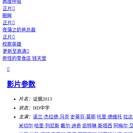
再度呼吸
正片

眼眸
正片

夜蒲之奶爸总裁
正片

校歌英雄
更新至高清

奇怪的零食店 钱天堂

影片参数
片名：
证据2013
状态：
HD中字
主演：
诺兰·杰拉德·冯克
史蒂芬·莫耶
托里·德维托
拉达
米切尔
哈里·列尼斯
戴尔·迪奇
凯特琳·斯塔西
阿梅尔·