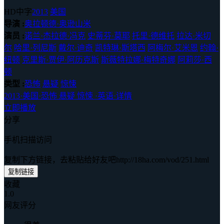
HD中字
2013
美国
导演 :
奥拉顿德·奥逊山米
演员 :
诺兰·杰拉德·冯克
史蒂芬·莫耶
托里·德维托
拉达·米切
尔
哈里·列尼斯
戴尔·迪奇
凯特琳·斯塔西
阿梅尔·艾米恩
约翰·
纽顿
克里斯·贾伊·阿历克斯
斯薇特拉娜·梅特奇娜
阿莉莎·西
顿
类型 :
恐怖
悬疑
惊悚
2013
·
美国
·
恐怖 悬疑 惊悚
·
英语
·
详情
立即播放
分享
手机扫描访问
复制下方链接，去粘贴给好友吧
http://18ha.com/vod/251.html
复制链接
收藏
1.0
网友评分