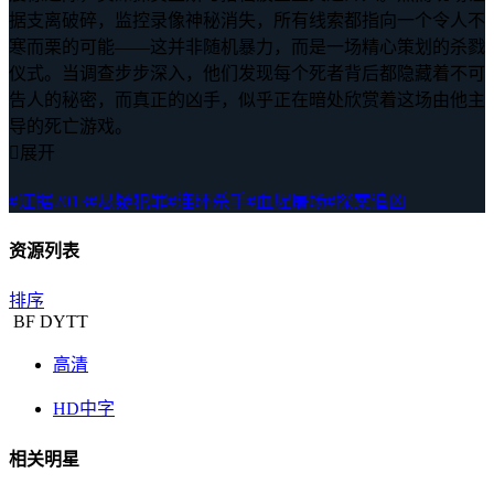
据支离破碎，监控录像神秘消失，所有线索都指向一个令人不
寒而栗的可能——这并非随机暴力，而是一场精心策划的杀戮
仪式。当调查步步深入，他们发现每个死者背后都隐藏着不可
告人的秘密，而真正的凶手，似乎正在暗处欣赏着这场由他主
导的死亡游戏。

展开
#证据2013
#悬疑犯罪
#连环杀手
#血腥屠场
#探案追凶
资源列表
排序
BF
DYTT
高清
HD中字
相关明星