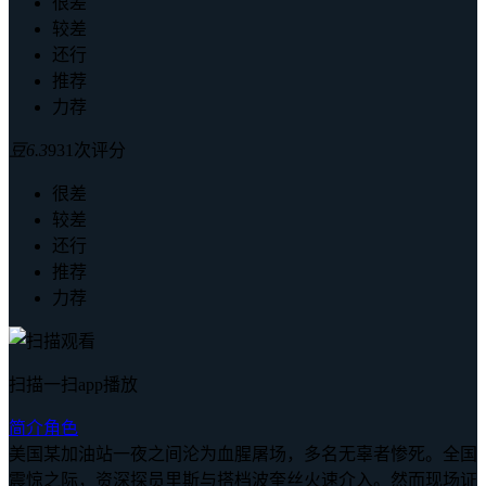
很差
较差
还行
推荐
力荐
豆
6.3
931次评分
很差
较差
还行
推荐
力荐
扫描一扫app播放
简介
角色
美国某加油站一夜之间沦为血腥屠场，多名无辜者惨死。全国
震惊之际，资深探员里斯与搭档波奎丝火速介入。然而现场证