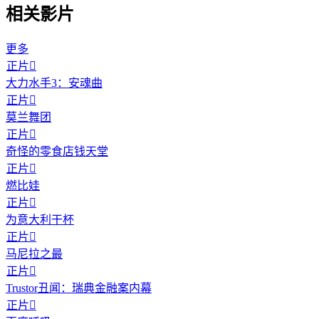
相关影片
更多
正片

大力水手3：安魂曲
正片

莫兰舞团
正片

奇怪的零食店钱天堂
正片

燃比娃
正片

为意大利干杯
正片

马尼拉之最
正片

Trustor丑闻：瑞典金融案内幕
正片
