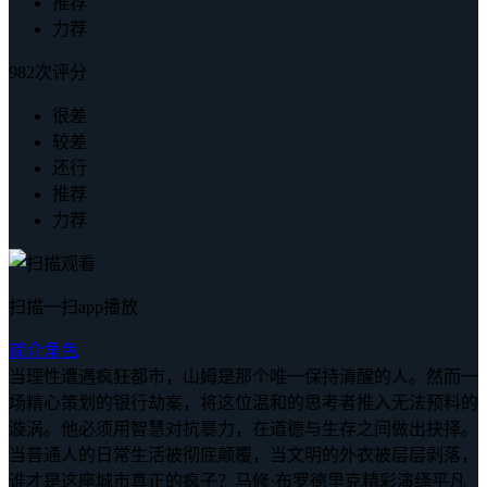
推荐
力荐
982次评分
很差
较差
还行
推荐
力荐
扫描一扫app播放
简介
角色
当理性遭遇疯狂都市，山姆是那个唯一保持清醒的人。然而一
场精心策划的银行劫案，将这位温和的思考者推入无法预料的
漩涡。他必须用智慧对抗暴力，在道德与生存之间做出抉择。
当普通人的日常生活被彻底颠覆，当文明的外衣被层层剥落，
谁才是这座城市真正的疯子？马修·布罗德里克精彩演绎平凡