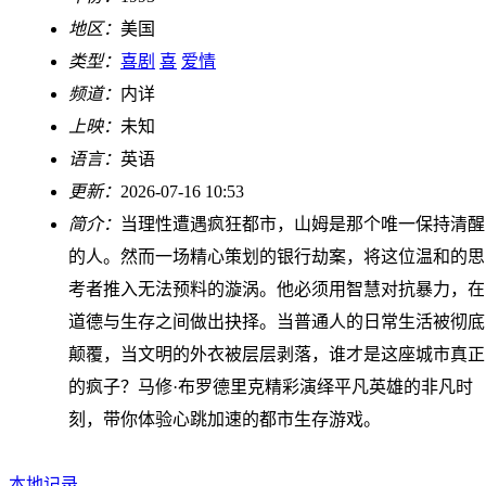
地区：
美国
类型：
喜剧
喜
爱情
频道：
内详
上映：
未知
语言：
英语
更新：
2026-07-16 10:53
简介：
当理性遭遇疯狂都市，山姆是那个唯一保持清醒
的人。然而一场精心策划的银行劫案，将这位温和的思
考者推入无法预料的漩涡。他必须用智慧对抗暴力，在
道德与生存之间做出抉择。当普通人的日常生活被彻底
颠覆，当文明的外衣被层层剥落，谁才是这座城市真正
的疯子？马修·布罗德里克精彩演绎平凡英雄的非凡时
刻，带你体验心跳加速的都市生存游戏。
本地记录