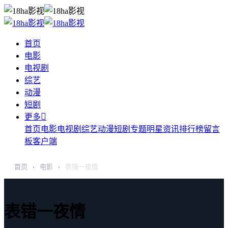
首页
电影
电视剧
综艺
动漫
短剧

更多
首页
电影
电视剧
综艺
动漫
短剧
专题
明星
资讯
排行榜
留言
板
客户端
首页
电影
表错一夜情
›
›
表错一夜情