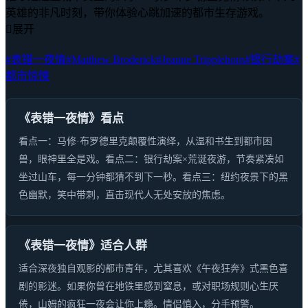
英雄的非凡时刻，带你体验心跳加速的都市生存游戏。

展开
#表错一夜情
#Matthew Broderick
#Jeanne Tripplehorn
#银行劫案
#
都市惊悚
《表错一夜情》看点
看点一：马修·布罗德里克颠覆性演绎，从温和书生到都市困
兽，眼神里全是戏。看点二：银行劫案×荒诞夜游，节奏紧凑如
坐过山车，每一分钟都猜不到下一秒。看点三：纽约夜景下的黑
色幽默，笑中带刺，直击现代人无处安放的焦虑。
《表错一夜情》适合人群
适合深夜独自观影的都市青年，尤其喜欢《午夜狂奔》式黑色喜
剧的影迷。如果你曾在地铁里感到窒息，或对职场规则心生厌
倦，山姆的疯狂一夜会让你上瘾。情侣慎入，分手预警。