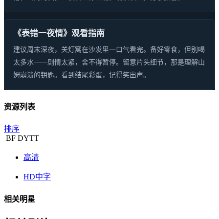
《表错一夜情》观看指南
建议周末深夜，关灯窝在沙发里一口气看完。备好零食，但别喝
太多水——剧情太紧，舍不得暂停。留意片头细节，那是理解山
姆崩溃的钥匙。看到结尾彩蛋，记得笑出声。
资源列表
排序
BF
DYTT
高清
HD中字
相关明星