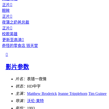
正片

眼眸
正片

夜蒲之奶爸总裁
正片

校歌英雄
更新至高清

奇怪的零食店 钱天堂

影片参数
片名：
表错一夜情
状态：
HD中字
主演：
Matthew Broderick
Jeanne Tripplehorn
Tim Guinee
导演：
沃伦·莱特
年份：
1993