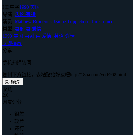
HD中字
1993
美国
导演 :
沃伦·莱特
演员 :
Matthew Broderick
Jeanne Tripplehorn
Tim Guinee
类型 :
喜剧
喜
爱情
1993
·
美国
·
喜剧 喜 爱情
·
英语
·
详情
立即播放
分享
手机扫描访问
复制下方链接，去粘贴给好友吧
http://18ha.com/vod/268.html
复制链接
收藏
2.0
网友评分
很差
较差
还行