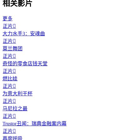
相关影片
更多
正片

大力水手3：安魂曲
正片

莫兰舞团
正片

奇怪的零食店钱天堂
正片

燃比娃
正片

为意大利干杯
正片

马尼拉之最
正片

Trustor丑闻：瑞典金融案内幕
正片

再度呼吸