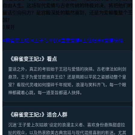
自由人生。这场现代爱情与古老传统的终极对决，将把他们的
童话引向何方？是宫殿深处的黯然离别，还是为爱颠覆整个王
国？

展开
#麻雀变王妃2
#王子与平民
#皇室爱情
#王位继承
#爱情抉择
《麻雀变王妃2》看点
童话之外，真正的考验始于王冠与爱情的抉择。古老律法如利剑
悬顶，王子为爱甘愿放弃王位？还是珮姬以平民之姿撼动整个皇
室？看现代灵魂如何撞碎千年规矩，浪漫与笑料齐飞，每一个眼
神都藏着心跳，每一道圣旨都逼人抉择。
《麻雀变王妃2》适合人群
沉迷‘王子爱上灰姑娘’设定的浪漫主义者、喜欢身份悬殊甜虐拉
扯的观众，以及热衷欧美古典宫廷与现代混搭喜剧的影迷。尤其