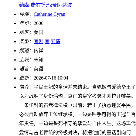
纳森·费尔斯
玛瑞亚·达波
导演：
Catherine Cyran
年份：
2006
地区：
美国
类型：
喜剧
喜
爱情
频道：
内详
上映：
未知
语言：
英语
更新：
2026-07-16 10:04
简介：
平民王妃的童话并未结束。当珮姬与爱德华王子
以为战胜了身份鸿沟，真正的皇室考验才刚拉开帷幕。
一条尘封的古老律法横亘眼前：若王子执意迎娶平民，
必须自动放弃王位继承权。一边是唾手可得的王冠与百
年责任，一边是誓死相守的挚爱与自由人生。这场现代
爱情与古老传统的终极对决，将把他们的童话引向何