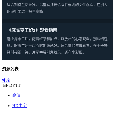
适合期待童话续篇、渴望看到爱情战胜规则的女性观众，在别人
的波折里过一把皇室瘾。
《麻雀变王妃2》观看指南
选个周末午后，配着红茶和甜点，以放松的心态观看。别纠结逻
辑，跟着主角一起心跳加速就好。适合情侣依偎着看，在王子抉
择时相视一笑。片尾字幕别急着关，还有小彩蛋。
资源列表
排序
BF
DYTT
高清
HD中字