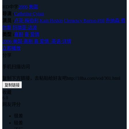
HD中字
2006
美国
导演 :
Catherine Cyran
演员 :
卢克·梅伯利
Kam Heskin
Clemency Burton-Hill
乔纳森·费
尔斯
玛瑞亚·达波
类型 :
喜剧
喜
爱情
2006
·
美国
·
喜剧 喜 爱情
·
英语
·
详情
立即播放
分享
手机扫描访问
复制下方链接，去粘贴给好友吧
http://18ha.com/vod/301.html
复制链接
收藏
6.0
网友评分
很差
较差