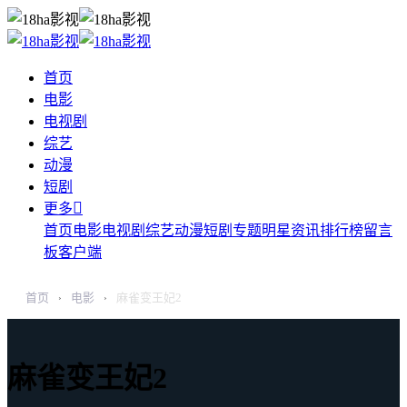
首页
电影
电视剧
综艺
动漫
短剧

更多
首页
电影
电视剧
综艺
动漫
短剧
专题
明星
资讯
排行榜
留言
板
客户端
首页
电影
麻雀变王妃2
›
›
麻雀变王妃2