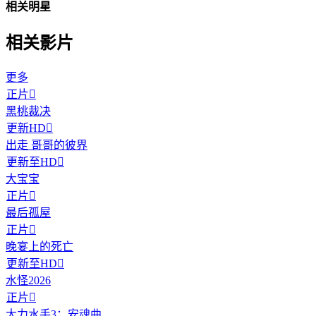
相关明星
相关影片
更多
正片

黑桃裁决
更新HD

出走 哥哥的彼界
更新至HD

大宝宝
正片

最后孤屋
正片

晚宴上的死亡
更新至HD

水怪2026
正片

大力水手3：安魂曲