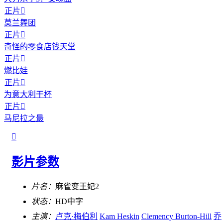
正片

莫兰舞团
正片

奇怪的零食店钱天堂
正片

燃比娃
正片

为意大利干杯
正片

马尼拉之最

影片参数
片名：
麻雀变王妃2
状态：
HD中字
主演：
卢克·梅伯利
Kam Heskin
Clemency Burton-Hill
乔