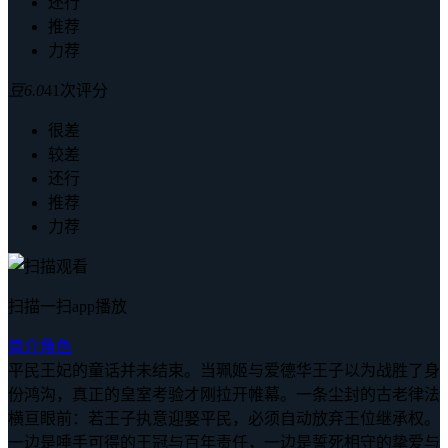
还行
推荐
力荐
豆
6.0
41次评分
很差
较差
还行
推荐
力荐
扫描一扫app播放
简介
角色
平民王妃的童话并未结束。当珮姬与爱德华王子以为战胜了身
份鸿沟，真正的皇室考验才刚拉开帷幕。一条尘封的古老律法
横亘眼前：若王子执意迎娶平民，必须自动放弃王位继承权。
一边是唾手可得的王冠与百年责任，一边是誓死相守的挚爱与