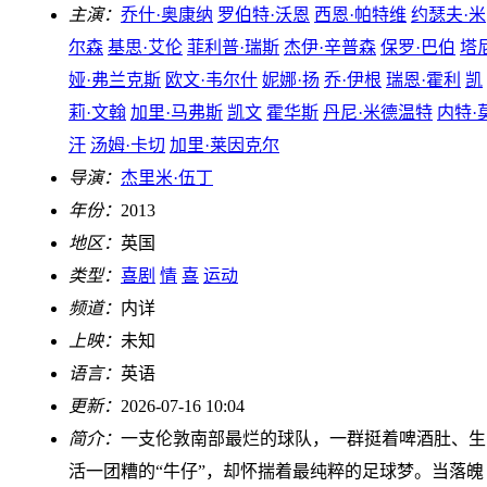
主演：
乔什·奥康纳
罗伯特·沃恩
西恩·帕特维
约瑟夫·米
尔森
基思·艾伦
菲利普·瑞斯
杰伊·辛普森
保罗·巴伯
塔
娅·弗兰克斯
欧文·韦尔什
妮娜·扬
乔·伊根
瑞恩·霍利
凯
莉·文翰
加里·马弗斯
凯文
霍华斯
丹尼·米德温特
内特·
汗
汤姆·卡切
加里·莱因克尔
导演：
杰里米·伍丁
年份：
2013
地区：
英国
类型：
喜剧
情
喜
运动
频道：
内详
上映：
未知
语言：
英语
更新：
2026-07-16 10:04
简介：
一支伦敦南部最烂的球队，一群挺着啤酒肚、生
活一团糟的“牛仔”，却怀揣着最纯粹的足球梦。当落魄