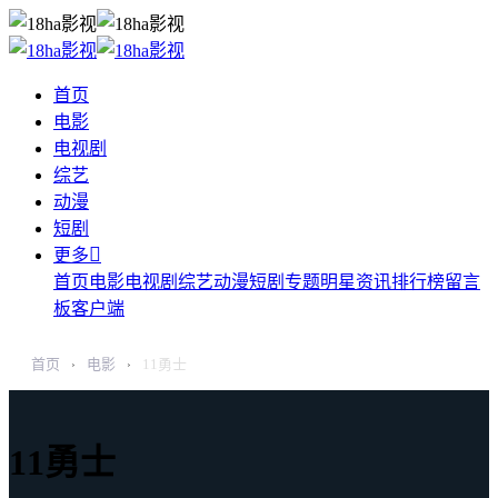
首页
电影
电视剧
综艺
动漫
短剧

更多
首页
电影
电视剧
综艺
动漫
短剧
专题
明星
资讯
排行榜
留言
板
客户端
首页
电影
11勇士
›
›
11勇士