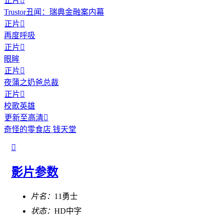
正片

Trustor丑闻：瑞典金融案内幕
正片

再度呼吸
正片

眼眸
正片

夜蒲之奶爸总裁
正片

校歌英雄
更新至高清

奇怪的零食店 钱天堂

影片参数
片名：
11勇士
状态：
HD中字