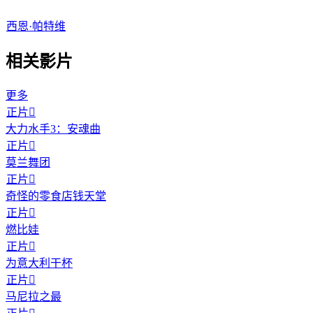
西恩·帕特维
相关影片
更多
正片

大力水手3：安魂曲
正片

莫兰舞团
正片

奇怪的零食店钱天堂
正片

燃比娃
正片

为意大利干杯
正片

马尼拉之最