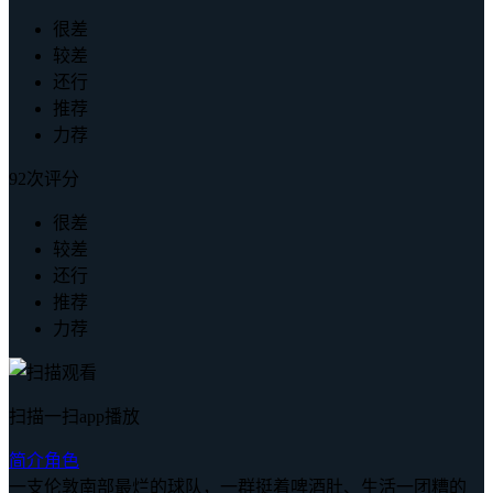
很差
较差
还行
推荐
力荐
92次评分
很差
较差
还行
推荐
力荐
扫描一扫app播放
简介
角色
一支伦敦南部最烂的球队，一群挺着啤酒肚、生活一团糟的