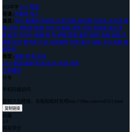
HD中字
2013
英国
导演 :
杰里米·伍丁
演员 :
乔什·奥康纳
罗伯特·沃恩
西恩·帕特维
约瑟夫·米尔森
基
思·艾伦
菲利普·瑞斯
杰伊·辛普森
保罗·巴伯
塔尼娅·弗兰克
斯
欧文·韦尔什
妮娜·扬
乔·伊根
瑞恩·霍利
凯莉·文翰
加里·马
弗斯
凯文
霍华斯
丹尼·米德温特
内特·莫汗
汤姆·卡切
加里·莱
因克尔
类型 :
喜剧
情
喜
运动
2013
·
英国
·
喜剧 情 喜 运动
·
英语
·
详情
立即播放
分享
手机扫描访问
复制下方链接，去粘贴给好友吧
http://18ha.com/vod/311.html
复制链接
收藏
2.0
网友评分