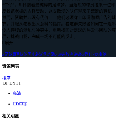
“牛仔”，却怀揣着最纯粹的足球梦。当落魄的球员拉来一位印
度餐馆老板的古怪赞助，这支散漫的队伍迎来了荒诞的转机。
然而，赞助并非没有代价——他们必须穿上印满咖喱广告的球
衣，并服从老板出人意料的指挥。看这群失败者如何在一连串
令人捧腹的混乱与冲突中，重新找回对足球的热爱与团队的尊
严，挑战自我，完成一场不可能的反击。

展开
#足球喜剧
#英国电影
#运动励志
#失败者逆袭
#乔什·奥康纳
资源列表
排序
BF
DYTT
高清
HD中字
相关明星