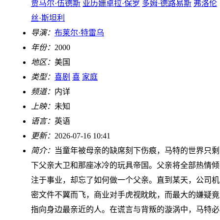
贾马尔·伍德斯
亚历姗卓拉·保罗
多姆·德路易斯
弗洛伦
丝·斯坦利
导演：
布莱尔·特雷乌
年份：
2000
地区：
美国
类型：
喜剧
喜
家庭
频道：
内详
上映：
未知
语言：
英语
更新：
2026-07-16 10:41
简介：
当童年被母亲的缺席刻下伤痕，马特的世界只剩
下父亲大卫和那座冰冷的玩具帝国。父亲将全部热情倾
注于事业，却忘了如何做一个父亲。直到某天，公司机
密文件不翼而飞，商业对手虎视眈眈，而最大的嫌疑竟
指向身边最亲近的人。在谎言与背叛的漩涡中，马特必