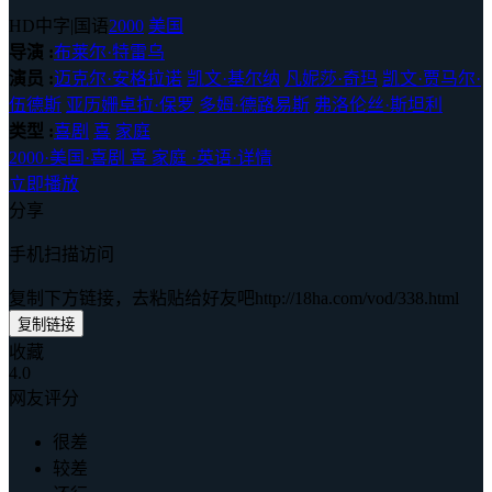
HD中字|国语
2000
美国
导演 :
布莱尔·特雷乌
演员 :
迈克尔·安格拉诺
凯文·基尔纳
凡妮莎·奇玛
凯文·贾马尔·
伍德斯
亚历姗卓拉·保罗
多姆·德路易斯
弗洛伦丝·斯坦利
类型 :
喜剧
喜
家庭
2000
·
美国
·
喜剧 喜 家庭
·
英语
·
详情
立即播放
分享
手机扫描访问
复制下方链接，去粘贴给好友吧
http://18ha.com/vod/338.html
复制链接
收藏
4.0
网友评分
很差
较差