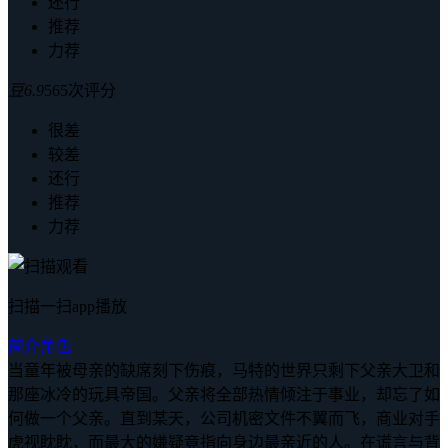
还行
推荐
力荐
豆
6.9
565次评分
很差
较差
还行
推荐
力荐
扫描一扫app播放
简介
角色
当童年被母亲的缺席刻下伤痕，马特的世界只剩下父亲大卫和
那座冰冷的玩具帝国。父亲将全部热情倾注于事业，却忘了如
何做一个父亲。直到某天，公司机密文件不翼而飞，商业对手
虎视眈眈，而最大的嫌疑竟指向身边最亲近的人。在谎言与背