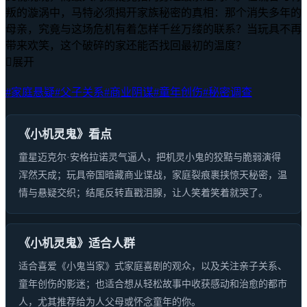
叛的漩涡中，马特必须揭开家族秘密的真相：那个消失多年的
母亲，究竟与这场危机有着怎样千丝万缕的联系？当玩具不再
带来欢笑，这个破碎的家还能否找回最初的温度？

展开
#家庭悬疑
#父子关系
#商业阴谋
#童年创伤
#秘密调查
《小机灵鬼》看点
童星迈克尔·安格拉诺灵气逼人，把机灵小鬼的狡黠与脆弱演得
浑然天成；玩具帝国暗藏商业谍战，家庭裂痕裹挟惊天秘密，温
情与悬疑交织；结尾反转直戳泪腺，让人笑着笑着就哭了。
《小机灵鬼》适合人群
适合喜爱《小鬼当家》式家庭喜剧的观众，以及关注亲子关系、
童年创伤的影迷；也适合想从轻松故事中收获感动和治愈的都市
人，尤其推荐给为人父母或怀念童年的你。