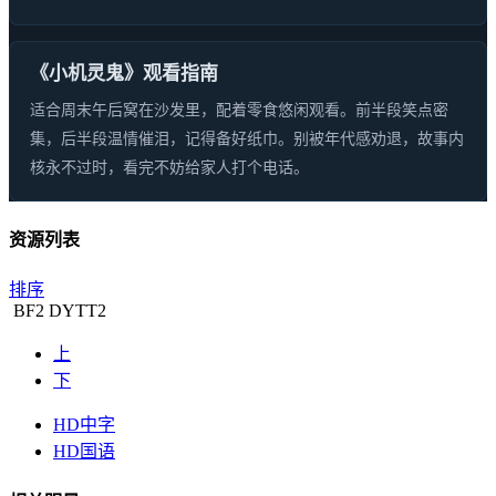
《小机灵鬼》观看指南
适合周末午后窝在沙发里，配着零食悠闲观看。前半段笑点密
集，后半段温情催泪，记得备好纸巾。别被年代感劝退，故事内
核永不过时，看完不妨给家人打个电话。
资源列表
排序
BF
2
DYTT
2
上
下
HD中字
HD国语