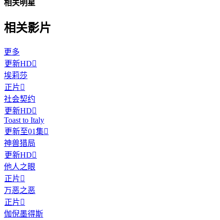
相关明星
相关影片
更多
更新HD

埃莉莎
正片

社会契约
更新HD

Toast to Italy
更新至01集

神兽猎局
更新HD

他人之眼
正片

万恶之恶
正片

伽倪墨得斯