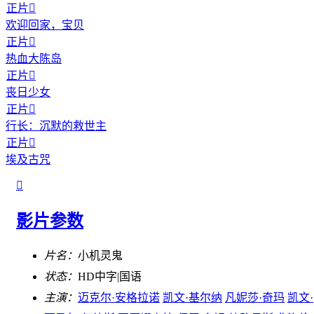
正片

欢迎回家，宝贝
正片

热血大陈岛
正片

丧日少女
正片

行长：沉默的救世主
正片

埃及古咒

影片参数
片名：
小机灵鬼
状态：
HD中字|国语
主演：
迈克尔·安格拉诺
凯文·基尔纳
凡妮莎·奇玛
凯文·