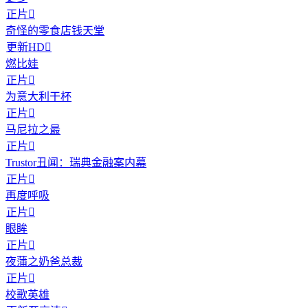
正片

奇怪的零食店钱天堂
更新HD

燃比娃
正片

为意大利干杯
正片

马尼拉之最
正片

Trustor丑闻：瑞典金融案内幕
正片

再度呼吸
正片

眼眸
正片

夜蒲之奶爸总裁
正片

校歌英雄