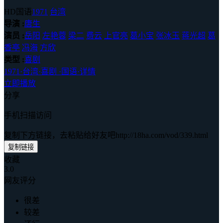
HD国语
1971
台湾
导演 :
唐生
演员 :
岳阳
左艳蓉
梁二
费云
上官亮
葛小宝
张冰玉
蒋光超
葛
香亭
冯海
方欣
类型 :
喜剧
1971
·
台湾
·
喜剧
·
国语
·
详情
立即播放
分享
手机扫描访问
复制下方链接，去粘贴给好友吧
http://18ha.com/vod/339.html
复制链接
收藏
3.0
网友评分
很差
较差