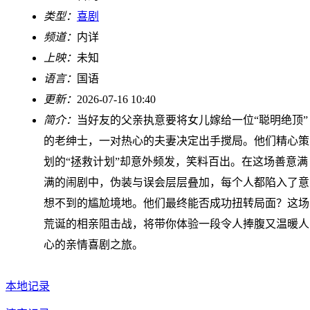
类型：
喜剧
频道：
内详
上映：
未知
语言：
国语
更新：
2026-07-16 10:40
简介：
当好友的父亲执意要将女儿嫁给一位“聪明绝顶”
的老绅士，一对热心的夫妻决定出手搅局。他们精心策
划的“拯救计划”却意外频发，笑料百出。在这场善意满
满的闹剧中，伪装与误会层层叠加，每个人都陷入了意
想不到的尴尬境地。他们最终能否成功扭转局面？这场
荒诞的相亲阻击战，将带你体验一段令人捧腹又温暖人
心的亲情喜剧之旅。
本地记录