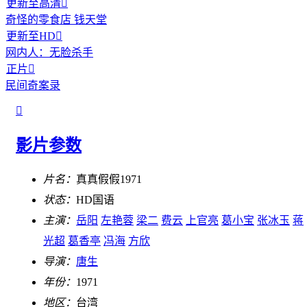
更新至高清

奇怪的零食店 钱天堂
更新至HD

网内人：无脸杀手
正片

民间奇案录

影片参数
片名：
真真假假1971
状态：
HD国语
主演：
岳阳
左艳蓉
梁二
费云
上官亮
葛小宝
张冰玉
蒋
光超
葛香亭
冯海
方欣
导演：
唐生
年份：
1971
地区：
台湾