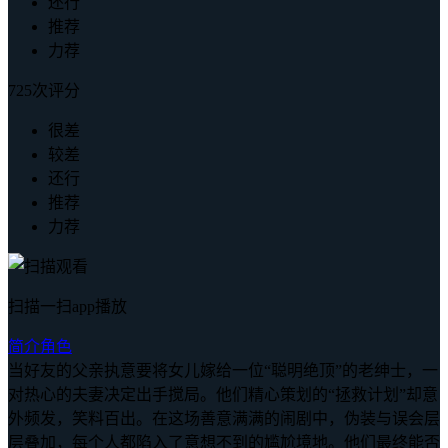
还行
推荐
力荐
725次评分
很差
较差
还行
推荐
力荐
扫描一扫app播放
简介
角色
当好友的父亲执意要将女儿嫁给一位“聪明绝顶”的老绅士，一
对热心的夫妻决定出手搅局。他们精心策划的“拯救计划”却意
外频发，笑料百出。在这场善意满满的闹剧中，伪装与误会层
层叠加，每个人都陷入了意想不到的尴尬境地。他们最终能否