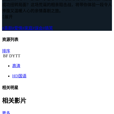
成功扭转局面？这场荒诞的相亲阻击战，将带你体验一段令人
捧腹又温暖人心的亲情喜剧之旅。

展开
#喜剧
#爱情
#家庭
#误会
#搞笑
资源列表
排序
BF
DYTT
高清
HD国语
相关明星
相关影片
更多